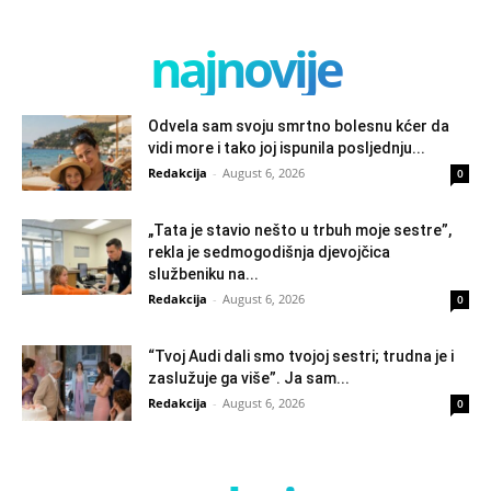
najnovije
Odvela sam svoju smrtno bolesnu kćer da
vidi more i tako joj ispunila posljednju...
Redakcija
-
August 6, 2026
0
„Tata je stavio nešto u trbuh moje sestre”,
rekla je sedmogodišnja djevojčica
službeniku na...
Redakcija
-
August 6, 2026
0
“Tvoj Audi dali smo tvojoj sestri; trudna je i
zaslužuje ga više”. Ja sam...
Redakcija
-
August 6, 2026
0