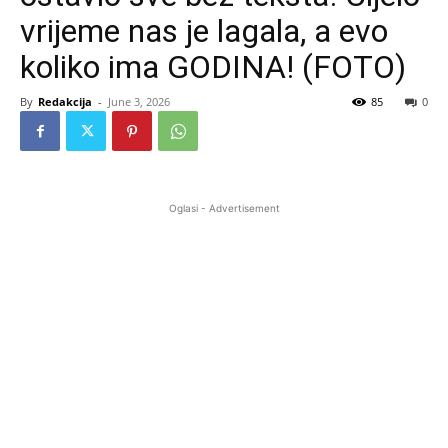
vrijeme nas je lagala, a evo
koliko ima GODINA! (FOTO)
By
Redakcija
-
June 3, 2026
85
0
Oglasi - Advertisement