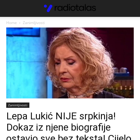
Home
Zanimljivosti
Zanimljivosti
Lepa Lukić NIJE srpkinja!
Dokaz iz njene biografije
ostavio sve bez teksta! Cijelo