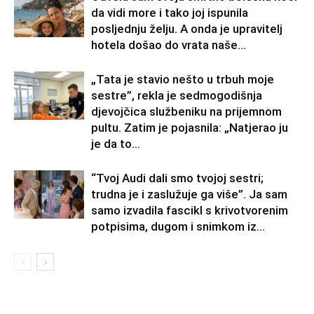
da vidi more i tako joj ispunila
posljednju želju. A onda je upravitelj
hotela došao do vrata naše...
„Tata je stavio nešto u trbuh moje
sestre”, rekla je sedmogodišnja
djevojčica službeniku na prijemnom
pultu. Zatim je pojasnila: „Natjerao ju
je da to...
“Tvoj Audi dali smo tvojoj sestri;
trudna je i zaslužuje ga više”. Ja sam
samo izvadila fascikl s krivotvorenim
potpisima, dugom i snimkom iz...