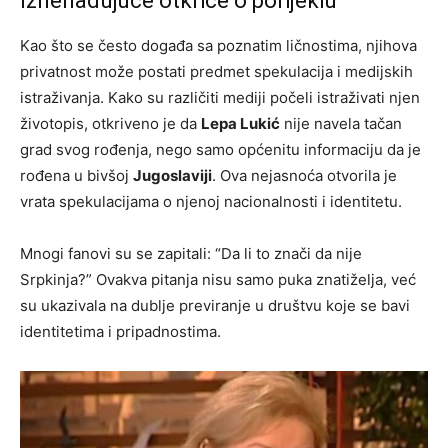
Iznenađujuće otkriće o porijeklu
Kao što se često događa sa poznatim ličnostima, njihova
privatnost može postati predmet spekulacija i medijskih
istraživanja. Kako su različiti mediji počeli istraživati njen
životopis, otkriveno je da
Lepa Lukić
nije navela tačan
grad svog rođenja, nego samo općenitu informaciju da je
rođena u bivšoj
Jugoslaviji
. Ova nejasnoća otvorila je
vrata spekulacijama o njenoj nacionalnosti i identitetu.
Mnogi fanovi su se zapitali: “Da li to znači da nije
Srpkinja?” Ovakva pitanja nisu samo puka znatiželja, već
su ukazivala na dublje previranje u društvu koje se bavi
identitetima i pripadnostima.