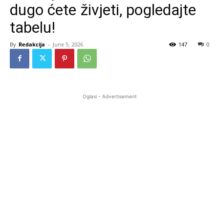
dugo ćete živjeti, pogledajte
tabelu!
By
Redakcija
-
June 5, 2026
147
0
Oglasi - Advertisement