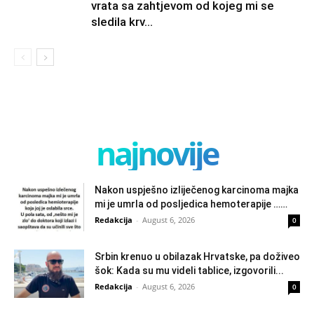
vrata sa zahtjevom od kojeg mi se
sledila krv...
najnovije
Nakon uspješno izliječenog karcinoma majka
mi je umrla od posljedica hemoterapije ……
Redakcija
-
August 6, 2026
0
Srbin krenuo u obilazak Hrvatske, pa doživeo
šok: Kada su mu videli tablice, izgovorili...
Redakcija
-
August 6, 2026
0