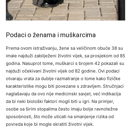
Podaci o ženama i muškarcima
Prema ovom istraživanju, žene sa veličinom obuće 38 su
imale najduži zabilježeni životni vijek, sa prosjekom od 85
godina. Nasuprot tome, muškarci s brojem 42 pokazali su
najduži očekivani životni vijek od 82 godine. Ovi podaci
otvaraju vrata za dublje razmatranje o tome kako fizičke
karakteristike mogu biti povezane s zdravljem. Stručnjaci
naglašavaju da ovo nije medicinski savjet, već indikacija
da bi neki biološki faktori mogli biti u igri. Na primjer,
osobe sa širim stopalima često imaju bolje ravnotežne
sposobnosti, što može uticati na smanjenje rizika od
povreda koje bi mogle skratiti životni vijek.