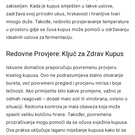
zakiseljen. Kada je kupus smješten u takve uslove,
zadržava svoj prirodni ukus, hrskavost i hranljive tvari
mnogo duže.
Takođe, redovito provjeravanje temperature
u prostoru gdje se čuva kupus može pomoći u održavanju
idealnih uslova za fermentaciju.
Redovne Provjere: Ključ za Zdrav Kupus
Iskusne domaćice preporučuju povremenu provjeru
kiselog kupusa. Ovo ne podrazumijeva stalno otvaranje
bureta, već povremeni pregled i procjenu mirisa i boje
tečnosti. Ako primijetite bilo kakve promjene, važno je
odmah reagovati – dodati malo soli ili vinobrana, ovisno o
situaciji. Redovna kontrola je mala obaveza koja može
spasiti veliku količinu hrane.
Također, povremena
prozračivanja mogu pomoći da se očuva svježina kupusa.
Ova praksa uključuje lagano miješanje kupusa kako bi se