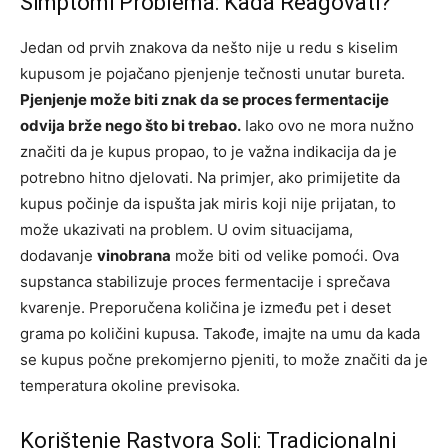
Simptomi Problema: Kada Reagovati?
Jedan od prvih znakova da nešto nije u redu s kiselim
kupusom je pojačano pjenjenje tečnosti unutar bureta.
Pjenjenje može biti znak da se proces fermentacije
odvija brže nego što bi trebao.
Iako ovo ne mora nužno
značiti da je kupus propao, to je važna indikacija da je
potrebno hitno djelovati. Na primjer, ako primijetite da
kupus počinje da ispušta jak miris koji nije prijatan, to
može ukazivati na problem. U ovim situacijama,
dodavanje
vinobrana
može biti od velike pomoći. Ova
supstanca stabilizuje proces fermentacije i sprečava
kvarenje. Preporučena količina je između pet i deset
grama po količini kupusa. Takođe, imajte na umu da kada
se kupus počne prekomjerno pjeniti, to može značiti da je
temperatura okoline previsoka.
Korištenje Rastvora Soli: Tradicionalni