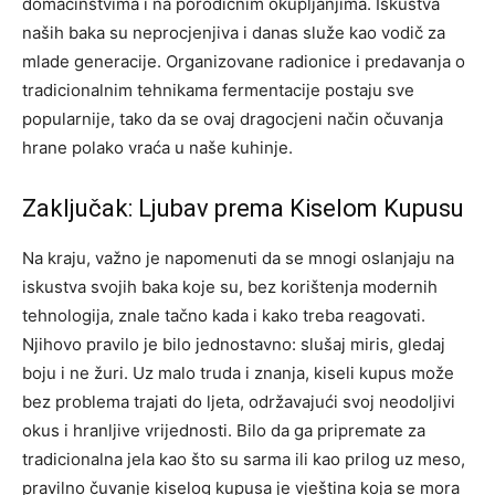
domaćinstvima i na porodičnim okupljanjima. Iskustva
naših baka su neprocjenjiva i danas služe kao vodič za
mlade generacije.
Organizovane radionice i predavanja o
tradicionalnim tehnikama fermentacije postaju sve
popularnije, tako da se ovaj dragocjeni način očuvanja
hrane polako vraća u naše kuhinje.
Zaključak: Ljubav prema Kiselom Kupusu
Na kraju, važno je napomenuti da se mnogi oslanjaju na
iskustva svojih baka koje su, bez korištenja modernih
tehnologija, znale tačno kada i kako treba reagovati.
Njihovo pravilo je bilo jednostavno: slušaj miris, gledaj
boju i ne žuri.
Uz malo truda i znanja, kiseli kupus može
bez problema trajati do ljeta, održavajući svoj neodoljivi
okus i hranljive vrijednosti.
Bilo da ga pripremate za
tradicionalna jela kao što su sarma ili kao prilog uz meso,
pravilno čuvanje kiselog kupusa je vještina koja se mora