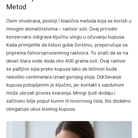
Metod
Osim vinobrana, postoji i klasična metoda koja se koristi u
mnogim domaćinstvima – rastvor soli. Ovaj prirodni
konzervans odigrava ključnu ulogu u očuvanju kupusa.
Kada primijetite da listovi gube čvrstinu, preporučuje se
priprema četvoroprocentnog rastvora. To znači da se na
deset litara vode doda oko 400 grama soli. Ovaj rastvor
se pažljivo sipa preko kupusa tako da tečnost bude
nekoliko centimetara iznad gornjeg sloja. Održavanje
kupusa potopljenim je ključno, jer kontakt s vazduhom
može ubrzati proces kvarenja. Mnogi ljudi dodaju i
začinsko bilje poput kumin ili lovorovog lista, što dodatno
obogaćuje ukus kiselog kupusa.