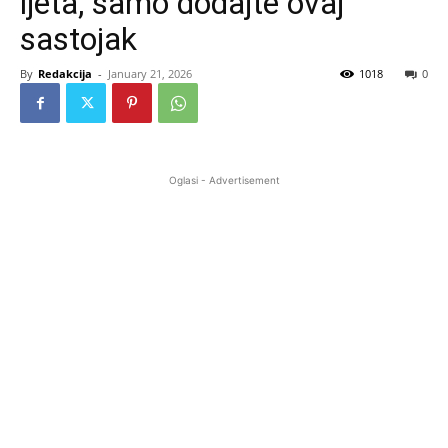
ljeta, samo dodajte ovaj
sastojak
By
Redakcija
-
January 21, 2026
1018
0
Oglasi - Advertisement