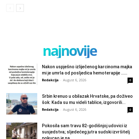
najnovije
Nakon uspješno izliječenog karcinoma majka
mi je umrla od posljedica hemoterapije ……
Redakcija
-
August 6, 2026
0
Srbin krenuo u obilazak Hrvatske, pa doživeo
šok: Kada su mu videli tablice, izgovorili...
Redakcija
-
August 6, 2026
0
Pokosila sam travu 82-godišnjoj udovici iz
susjedstva; sljedećeg jutra sudski izvršitelj
pokucao je na...