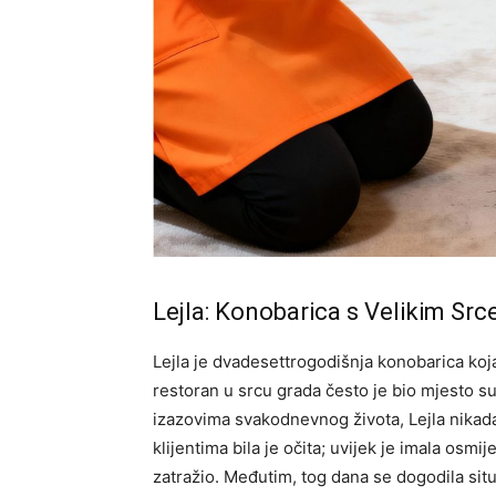
Lejla: Konobarica s Velikim Sr
Lejla je dvadesettrogodišnja konobarica koja
restoran u srcu grada često je bio mjesto s
izazovima svakodnevnog života, Lejla nikada 
klijentima bila je očita; uvijek je imala osm
zatražio. Međutim, tog dana se dogodila situa