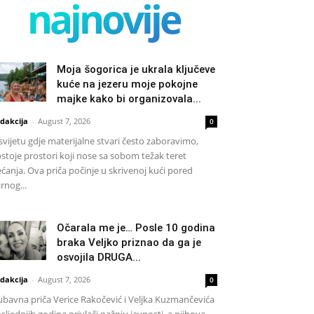
najnovije
Moja šogorica je ukrala ključeve
kuće na jezeru moje pokojne
majke kako bi organizovala...
dakcija
-
August 7, 2026
0
svijetu gdje materijalne stvari često zaboravimo,
stoje prostori koji nose sa sobom težak teret
ećanja. Ova priča počinje u skrivenoj kući pored
rnog...
Očarala me je… Posle 10 godina
braka Veljko priznao da ga je
osvojila DRUGA...
dakcija
-
August 7, 2026
0
ubavna priča Verice Rakočević i Veljka Kuzmančevića