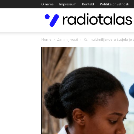
O nama
Impressum
Kontakt
Politika privatnosti
Home
Zanimljivosti
Kći multimilijardera šutjela je