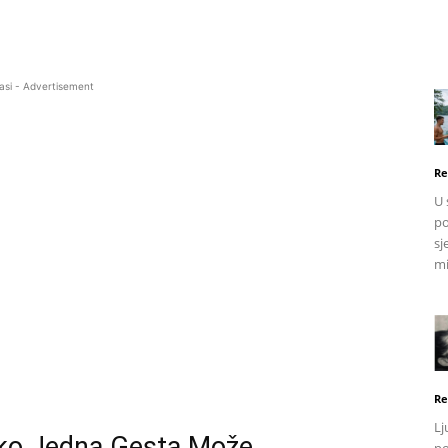
asi - Advertisement
Re
U 
po
sj
mi
Re
Lj
ako Jedna Gesta Može