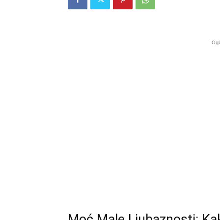
Ogl
Moć Male Ljubaznosti: K