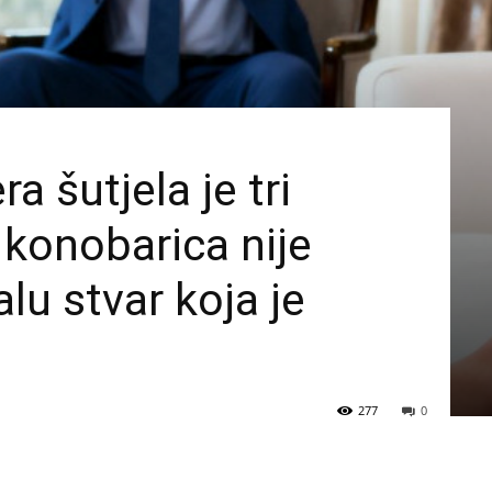
ra šutjela je tri
konobarica nije
lu stvar koja je
277
0