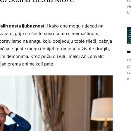
po
ve
Un
lih gesta ljubaznosti
i kako one mogu utjecati na
svijetu, gdje se često susrećemo s neimaštinom,
oravljamo na snagu koju posjeduju tople riječi, pažnja
značajne geste mogu donijeti promjene u živote drugih,
Re
m demonima. Kroz priču o Lejli i maloj Ani, shvatit
Do
ajan prema onima koji pate.
pr
ra
me