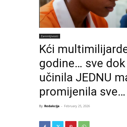
Zanimljivosti
Kći multimilijarde
godine… sve dok 
učinila JEDNU ma
promijenila sve…
By
Redakcija
-
February 25, 2026