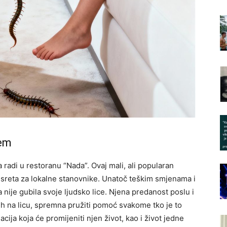
cem
 radi u restoranu “Nada”. Ovaj mali, ali popularan
usreta za lokalne stanovnike. Unatoč teškim smjenama i
nije gubila svoje ljudsko lice. Njena predanost poslu i
ijeh na licu, spremna pružiti pomoć svakome tko je to
cija koja će promijeniti njen život, kao i život jedne