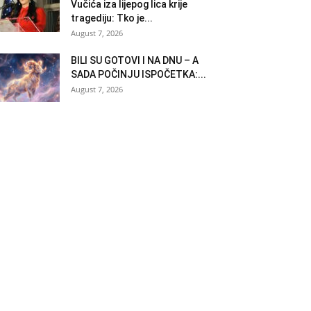
Vučića iza lijepog lica krije
tragediju: Tko je...
August 7, 2026
BILI SU GOTOVI I NA DNU – A
SADA POČINJU ISPOČETKA:...
August 7, 2026