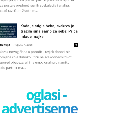
sljednjih godina privlači pažnju javnosti, a njihova
za postaje predmet raznih spekulacija i analiza.
atoč različitim životnim...
Kada je stigla beba, svekrva je
tražila sina samo za sebe: Priča
mlade majke...
dakcija
-
August 7, 2026
0
lazak novog člana u porodicu uvijek donosi niz
omjena koje duboko utiču na svakodnevni život,
spored obaveza, ali i na emocionalnu dinamiku
đu partnerima....
oglasi -
advertisement