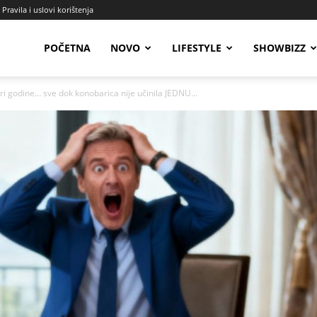
Pravila i uslovi korištenja
Radio
POČETNA
NOVO
LIFESTYLE
SHOWBIZZ
 tri godine… sve dok konobarica nije učinila JEDNU...
Talas