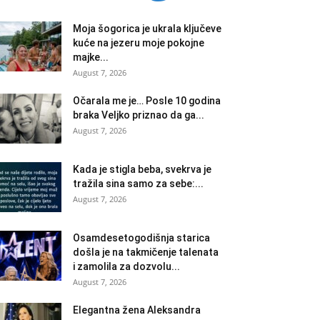
Moja šogorica je ukrala ključeve
kuće na jezeru moje pokojne
majke...
August 7, 2026
Očarala me je… Posle 10 godina
braka Veljko priznao da ga...
August 7, 2026
Kada je stigla beba, svekrva je
tražila sina samo za sebe:...
August 7, 2026
Osamdesetogodišnja starica
došla je na takmičenje talenata
i zamolila za dozvolu...
August 7, 2026
Elegantna žena Aleksandra