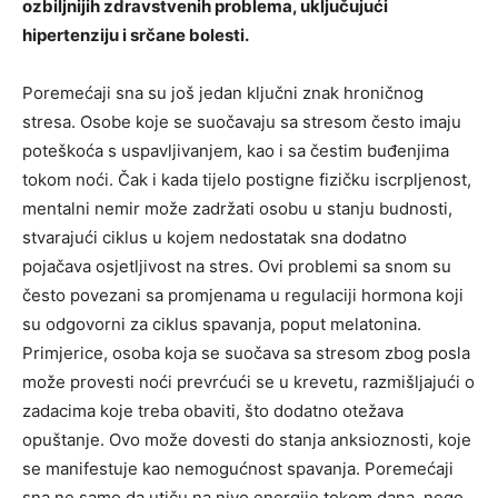
ozbiljnijih zdravstvenih problema, uključujući
hipertenziju i srčane bolesti.
Poremećaji sna su još jedan ključni znak hroničnog
stresa. Osobe koje se suočavaju sa stresom često imaju
poteškoća s uspavljivanjem, kao i sa čestim buđenjima
tokom noći. Čak i kada tijelo postigne fizičku iscrpljenost,
mentalni nemir može zadržati osobu u stanju budnosti,
stvarajući ciklus u kojem nedostatak sna dodatno
pojačava osjetljivost na stres. Ovi problemi sa snom su
često povezani sa promjenama u regulaciji hormona koji
su odgovorni za ciklus spavanja, poput melatonina.
Primjerice, osoba koja se suočava sa stresom zbog posla
može provesti noći prevrćući se u krevetu, razmišljajući o
zadacima koje treba obaviti, što dodatno otežava
opuštanje. Ovo može dovesti do stanja anksioznosti, koje
se manifestuje kao nemogućnost spavanja. Poremećaji
sna ne samo da utiču na nivo energije tokom dana, nego