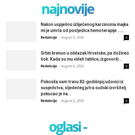
najnovije
Nakon uspješno izliječenog karcinoma majka
mi je umrla od posljedica hemoterapije ……
Redakcija
-
August 6, 2026
0
Srbin krenuo u obilazak Hrvatske, pa doživeo
šok: Kada su mu videli tablice, izgovorili...
Redakcija
-
August 6, 2026
0
Pokosila sam travu 82-godišnjoj udovici iz
susjedstva; sljedećeg jutra sudski izvršitelj
pokucao je na...
Redakcija
-
August 6, 2026
0
oglasi -