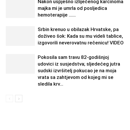
Nakon uspješno izliječenog karcinoma
majka mi je umrla od posljedica
hemoterapije ……
Srbin krenuo u obilazak Hrvatske, pa
doživeo šok: Kada su mu videli tablice,
izgovorili neverovatnu rečenicu! VIDEO
Pokosila sam travu 82-godišnjoj
udovici iz susjedstva; sljedećeg jutra
sudski izvršitelj pokucao je na moja
vrata sa zahtjevom od kojeg mi se
sledila krv...