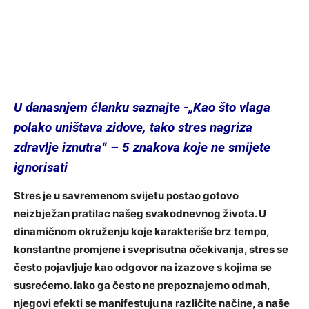
U danasnjem ćlanku saznajte -„Kao što vlaga
polako uništava zidove, tako stres nagriza
zdravlje iznutra“ – 5 znakova koje ne smijete
ignorisati
Stres je u savremenom svijetu postao gotovo
neizbježan pratilac našeg svakodnevnog života. U
dinamičnom okruženju koje karakteriše brz tempo,
konstantne promjene i sveprisutna očekivanja, stres se
često pojavljuje kao odgovor na izazove s kojima se
susrećemo. Iako ga često ne prepoznajemo odmah,
njegovi efekti se manifestuju na različite načine, a naše