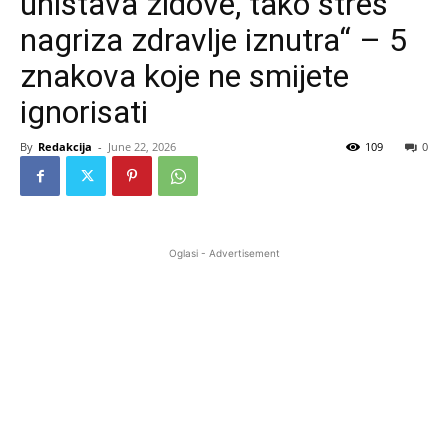
uništava zidove, tako stres
nagriza zdravlje iznutra“ – 5
znakova koje ne smijete
ignorisati
By
Redakcija
-
June 22, 2026
109
0
Oglasi - Advertisement