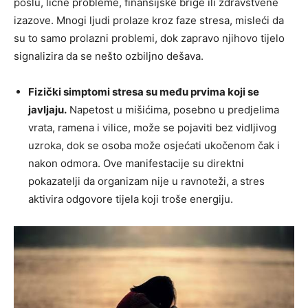
poslu, lične probleme, finansijske brige ili zdravstvene
izazove. Mnogi ljudi prolaze kroz faze stresa, misleći da
su to samo prolazni problemi, dok zapravo njihovo tijelo
signalizira da se nešto ozbiljno dešava.
Fizički simptomi stresa su među prvima koji se
javljaju.
Napetost u mišićima, posebno u predjelima
vrata, ramena i vilice, može se pojaviti bez vidljivog
uzroka, dok se osoba može osjećati ukočenom čak i
nakon odmora. Ove manifestacije su direktni
pokazatelji da organizam nije u ravnoteži, a stres
aktivira odgovore tijela koji troše energiju.