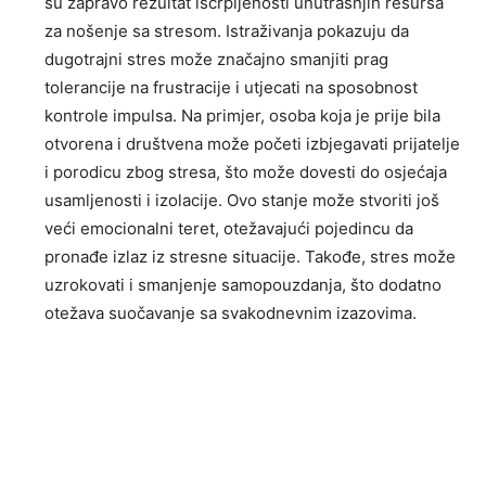
su zapravo rezultat iscrpljenosti unutrašnjih resursa
za nošenje sa stresom. Istraživanja pokazuju da
dugotrajni stres može značajno smanjiti prag
tolerancije na frustracije i utjecati na sposobnost
kontrole impulsa.
Na primjer, osoba koja je prije bila
otvorena i društvena može početi izbjegavati prijatelje
i porodicu zbog stresa, što može dovesti do osjećaja
usamljenosti i izolacije. Ovo stanje može stvoriti još
veći emocionalni teret, otežavajući pojedincu da
pronađe izlaz iz stresne situacije.
Takođe, stres može
uzrokovati i smanjenje samopouzdanja, što dodatno
otežava suočavanje sa svakodnevnim izazovima.