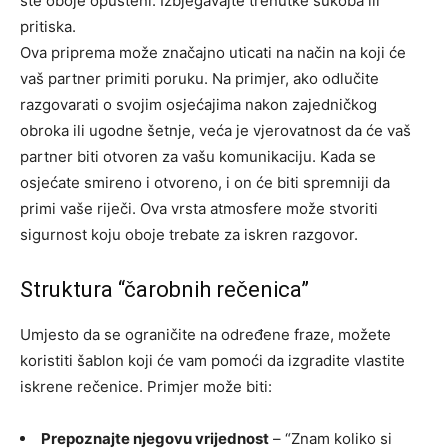
ste oboje opušteni. Izbjegavajte trenutke sukoba ili
pritiska.
Ova priprema može značajno uticati na način na koji će
vaš partner primiti poruku. Na primjer, ako odlučite
razgovarati o svojim osjećajima nakon zajedničkog
obroka ili ugodne šetnje, veća je vjerovatnost da će vaš
partner biti otvoren za vašu komunikaciju.
Kada se
osjećate smireno i otvoreno, i on će biti spremniji da
primi vaše riječi. Ova vrsta atmosfere može stvoriti
sigurnost koju oboje trebate za iskren razgovor.
Struktura “čarobnih rečenica”
Umjesto da se ograničite na određene fraze, možete
koristiti šablon koji će vam pomoći da izgradite vlastite
iskrene rečenice. Primjer može biti:
Prepoznajte njegovu vrijednost
– “Znam koliko si