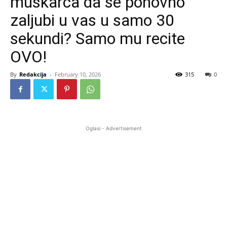
muškarca da se ponovno
zaljubi u vas u samo 30
sekundi? Samo mu recite
OVO!
By
Redakcija
-
February 10, 2026
315
0
Oglasi - Advertisement