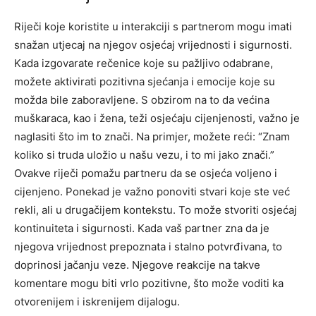
Riječi koje koristite u interakciji s partnerom mogu imati
snažan utjecaj na njegov osjećaj vrijednosti i sigurnosti.
Kada izgovarate rečenice koje su pažljivo odabrane,
možete aktivirati pozitivna sjećanja i emocije koje su
možda bile zaboravljene. S obzirom na to da većina
muškaraca, kao i žena, teži osjećaju cijenjenosti, važno je
naglasiti što im to znači. Na primjer, možete reći: “Znam
koliko si truda uložio u našu vezu, i to mi jako znači.”
Ovakve riječi pomažu partneru da se osjeća voljeno i
cijenjeno. Ponekad je važno ponoviti stvari koje ste već
rekli, ali u drugačijem kontekstu. To može stvoriti osjećaj
kontinuiteta i sigurnosti. Kada vaš partner zna da je
njegova vrijednost prepoznata i stalno potvrđivana, to
doprinosi jačanju veze. Njegove reakcije na takve
komentare mogu biti vrlo pozitivne, što može voditi ka
otvorenijem i iskrenijem dijalogu.