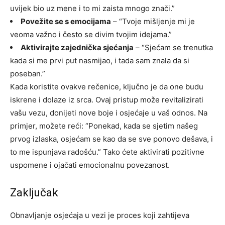
uvijek bio uz mene i to mi zaista mnogo znači.”
Povežite se s emocijama
– “Tvoje mišljenje mi je
veoma važno i često se divim tvojim idejama.”
Aktivirajte zajednička sjećanja
– “Sjećam se trenutka
kada si me prvi put nasmijao, i tada sam znala da si
poseban.”
Kada koristite ovakve rečenice, ključno je da one budu
iskrene i dolaze iz srca. Ovaj pristup može revitalizirati
vašu vezu, donijeti nove boje i osjećaje u vaš odnos.
Na
primjer, možete reći: “Ponekad, kada se sjetim našeg
prvog izlaska, osjećam se kao da se sve ponovo dešava, i
to me ispunjava radošću.” Tako ćete aktivirati pozitivne
uspomene i ojačati emocionalnu povezanost.
Zaključak
Obnavljanje osjećaja u vezi je proces koji zahtijeva