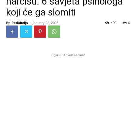
narcisu: 6 savjeta psihologa
koji će ga slomiti
By
Redakcija
-
January 22, 2026
400
0
Oglasi - Advertisement