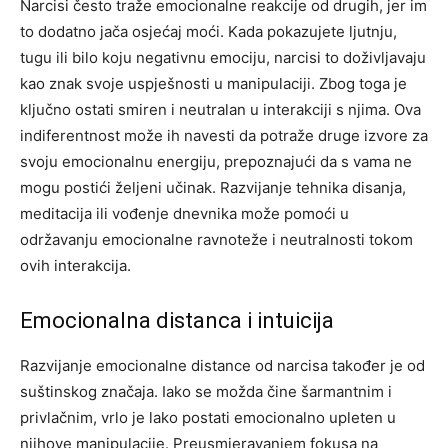
Narcisi često traže emocionalne reakcije od drugih, jer im
to dodatno jača osjećaj moći. Kada pokazujete ljutnju,
tugu ili bilo koju negativnu emociju, narcisi to doživljavaju
kao znak svoje uspješnosti u manipulaciji. Zbog toga je
ključno ostati smiren i neutralan u interakciji s njima.
Ova
indiferentnost može ih navesti da potraže druge izvore za
svoju emocionalnu energiju, prepoznajući da s vama ne
mogu postići željeni učinak. Razvijanje tehnika disanja,
meditacija ili vođenje dnevnika može pomoći u
održavanju emocionalne ravnoteže i neutralnosti tokom
ovih interakcija.
Emocionalna distanca i intuicija
Razvijanje emocionalne distance od narcisa također je od
suštinskog značaja. Iako se možda čine šarmantnim i
privlačnim, vrlo je lako postati emocionalno upleten u
njihove manipulacije. Preusmjeravanjem fokusa na