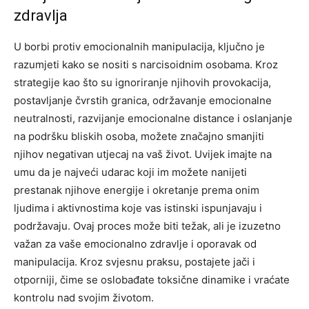
zdravlja
U borbi protiv emocionalnih manipulacija, ključno je
razumjeti kako se nositi s narcisoidnim osobama. Kroz
strategije kao što su ignoriranje njihovih provokacija,
postavljanje čvrstih granica, održavanje emocionalne
neutralnosti, razvijanje emocionalne distance i oslanjanje
na podršku bliskih osoba, možete značajno smanjiti
njihov negativan utjecaj na vaš život.
Uvijek imajte na
umu da je najveći udarac koji im možete nanijeti
prestanak njihove energije i okretanje prema onim
ljudima i aktivnostima koje vas istinski ispunjavaju i
podržavaju. Ovaj proces može biti težak, ali je izuzetno
važan za vaše emocionalno zdravlje i oporavak od
manipulacija.
Kroz svjesnu praksu, postajete jači i
otporniji, čime se oslobađate toksične dinamike i vraćate
kontrolu nad svojim životom.