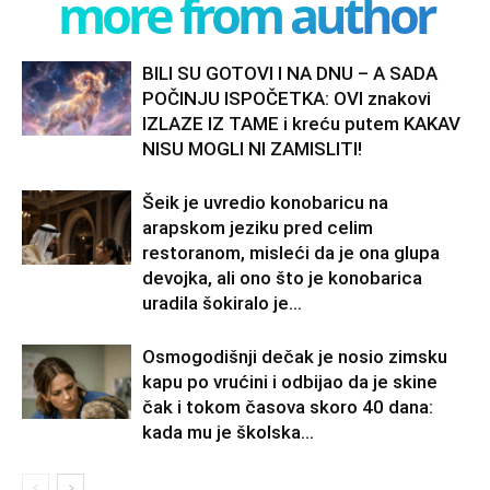
more from author
BILI SU GOTOVI I NA DNU – A SADA
POČINJU ISPOČETKA: OVI znakovi
IZLAZE IZ TAME i kreću putem KAKAV
NISU MOGLI NI ZAMISLITI!
Šeik je uvredio konobaricu na
arapskom jeziku pred celim
restoranom, misleći da je ona glupa
devojka, ali ono što je konobarica
uradila šokiralo je...
Osmogodišnji dečak je nosio zimsku
kapu po vrućini i odbijao da je skine
čak i tokom časova skoro 40 dana:
kada mu je školska...