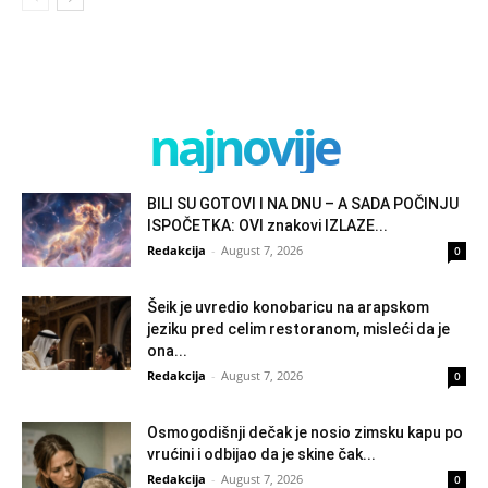
najnovije
BILI SU GOTOVI I NA DNU – A SADA POČINJU
ISPOČETKA: OVI znakovi IZLAZE...
Redakcija
-
August 7, 2026
0
Šeik je uvredio konobaricu na arapskom
jeziku pred celim restoranom, misleći da je
ona...
Redakcija
-
August 7, 2026
0
Osmogodišnji dečak je nosio zimsku kapu po
vrućini i odbijao da je skine čak...
Redakcija
-
August 7, 2026
0