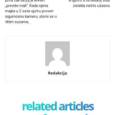
jutra žali da joj je krevet
a ujutro u hotelskoj sobi
„previše mali“. Kada njena
zatekla nešto užasno
majka u 2 sata ujutru proveri
sigurnosnu kameru, slomi se u
tihim suzama…
Redakcija
related articles