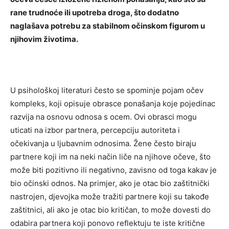
rane trudnoće ili upotreba droga, što dodatno
naglašava potrebu za stabilnom očinskom figurom u
njihovim životima.
U psihološkoj literaturi često se spominje pojam očev
kompleks, koji opisuje obrasce ponašanja koje pojedinac
razvija na osnovu odnosa s ocem. Ovi obrasci mogu
uticati na izbor partnera, percepciju autoriteta i
očekivanja u ljubavnim odnosima.
Žene često biraju
partnere koji im na neki način liče na njihove očeve, što
može biti pozitivno ili negativno, zavisno od toga kakav je
bio očinski odnos.
Na primjer, ako je otac bio zaštitnički
nastrojen, djevojka može tražiti partnere koji su takođe
zaštitnici, ali ako je otac bio kritičan, to može dovesti do
odabira partnera koji ponovo reflektuju te iste kritične