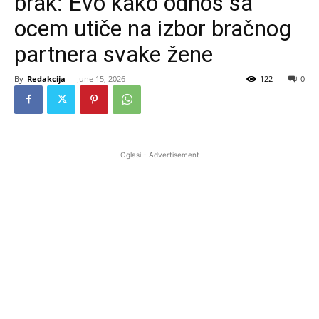
brak: Evo kako odnos sa
ocem utiče na izbor bračnog
partnera svake žene
By
Redakcija
-
June 15, 2026
122
0
Oglasi - Advertisement