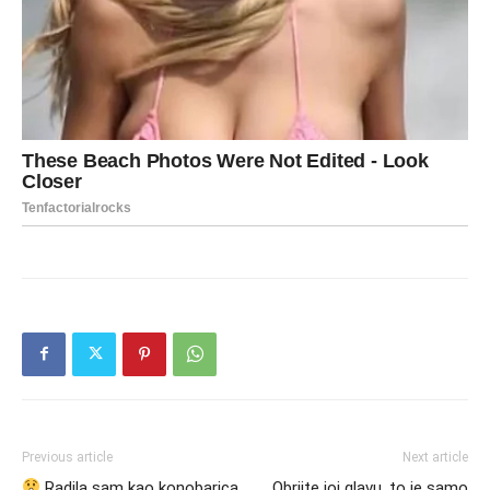
Previous article
Next article
Radila sam kao konobarica
„Obrijte joj glavu, to je samo