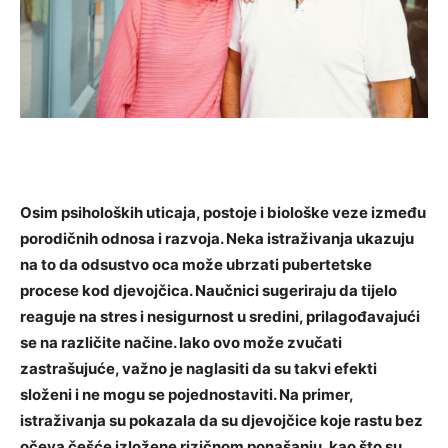
Osim psiholoških uticaja, postoje i biološke veze između
porodičnih odnosa i razvoja. Neka istraživanja ukazuju
na to da odsustvo oca može ubrzati pubertetske
procese kod djevojčica. Naučnici sugeriraju da tijelo
reaguje na stres i nesigurnost u sredini, prilagođavajući
se na različite načine.
Iako ovo može zvučati
zastrašujuće, važno je naglasiti da su takvi efekti
složeni i ne mogu se pojednostaviti.
Na primer,
istraživanja su pokazala da su djevojčice koje rastu bez
očeva češće izložene rizičnom ponašanju, kao što su