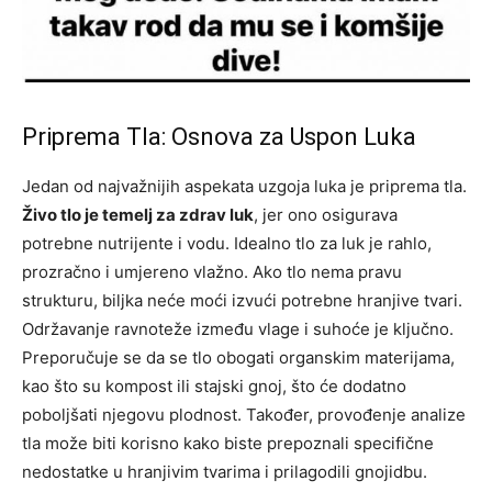
Priprema Tla: Osnova za Uspon Luka
Jedan od najvažnijih aspekata uzgoja luka je priprema tla.
Živo tlo je temelj za zdrav luk
, jer ono osigurava
potrebne nutrijente i vodu. Idealno tlo za luk je rahlo,
prozračno i umjereno vlažno. Ako tlo nema pravu
strukturu, biljka neće moći izvući potrebne hranjive tvari.
Održavanje ravnoteže između vlage i suhoće je ključno.
Preporučuje se da se tlo obogati organskim materijama,
kao što su kompost ili stajski gnoj, što će dodatno
poboljšati njegovu plodnost. Također, provođenje analize
tla može biti korisno kako biste prepoznali specifične
nedostatke u hranjivim tvarima i prilagodili gnojidbu.