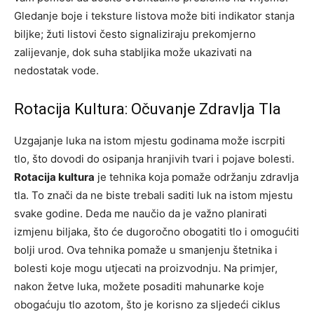
Gledanje boje i teksture listova može biti indikator stanja
biljke; žuti listovi često signaliziraju prekomjerno
zalijevanje, dok suha stabljika može ukazivati na
nedostatak vode.
Rotacija Kultura: Očuvanje Zdravlja Tla
Uzgajanje luka na istom mjestu godinama može iscrpiti
tlo, što dovodi do osipanja hranjivih tvari i pojave bolesti.
Rotacija kultura
je tehnika koja pomaže održanju zdravlja
tla. To znači da ne biste trebali saditi luk na istom mjestu
svake godine. Deda me naučio da je važno planirati
izmjenu biljaka, što će dugoročno obogatiti tlo i omogućiti
bolji urod. Ova tehnika pomaže u smanjenju štetnika i
bolesti koje mogu utjecati na proizvodnju. Na primjer,
nakon žetve luka, možete posaditi mahunarke koje
obogaćuju tlo azotom, što je korisno za sljedeći ciklus