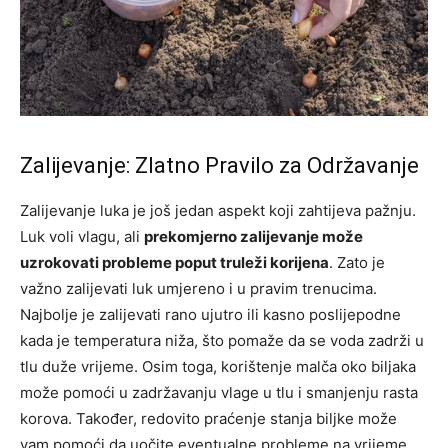
Zalijevanje: Zlatno Pravilo za Održavanje
Zalijevanje luka je još jedan aspekt koji zahtijeva pažnju.
Luk voli vlagu, ali
prekomjerno zalijevanje može
uzrokovati probleme poput truleži korijena
. Zato je
važno zalijevati luk umjereno i u pravim trenucima.
Najbolje je zalijevati rano ujutro ili kasno poslijepodne
kada je temperatura niža, što pomaže da se voda zadrži u
tlu duže vrijeme. Osim toga, korištenje malča oko biljaka
može pomoći u zadržavanju vlage u tlu i smanjenju rasta
korova. Također, redovito praćenje stanja biljke može
vam pomoći da uočite eventualne probleme na vrijeme.