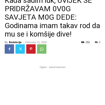
Kada sadim luk, UVlJEK SE
PRlDRŽAVAM 0V0G
SAVJETA M0G DEDE:
Godinama imam takav rod da
mu se i komšije dive!
By
Redakcija
-
February 12, 2026
292
0
Oglasi - Advertisement