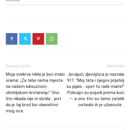
Previous article
Next article
Moja svekrva rekla je bez imalo
Jecajući, djevojčica je nazvala
srama: „Za tebe nema mjesta
911: “Moj tata i njegov prijatelj
na našem luksuznom
su pijani… opet to rade mami!”
obiteljskom krstarenju.” Ono
Policajci su pojurili prema kući
što nikada nije ni slutila… jest
— a ono što su tamo zatekli
da je taj brod bio vlasništvo
ostavilo ih je užasnute…
mog oca.