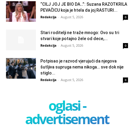
“CILJ JOJ JE BIO DA…”: Suzana RAZOTKRILA
PEVAČICU koja je htela da joj RASTURI...
Redakcija
-
August 5, 2026
0
Stari roditelji ne traže mnogo: Ovo su tri
stvari koje potajno žele od dece,...
Redakcija
-
August 5, 2026
0
Potpisao je razvod vjerujući da njegova
šutljiva supruga nema nikoga… sve dok nije
stiglo...
Redakcija
-
August 5, 2026
0
oglasi -
advertisement