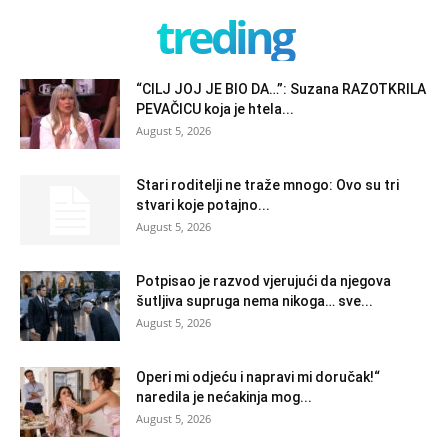
treding
“CILJ JOJ JE BIO DA…”: Suzana RAZOTKRILA
PEVAČICU koja je htela...
August 5, 2026
Stari roditelji ne traže mnogo: Ovo su tri
stvari koje potajno...
August 5, 2026
Potpisao je razvod vjerujući da njegova
šutljiva supruga nema nikoga… sve...
August 5, 2026
Operi mi odjeću i napravi mi doručak!“
naredila je nećakinja mog...
August 5, 2026