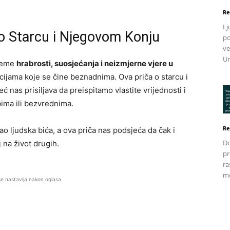
Re
Lj
 o Starcu i Njegovom Konju
po
ve
Un
 teme
hrabrosti, suosjećanja i neizmjerne vjere u
cijama koje se čine beznadnima. Ova priča o starcu i
 nas prisiljava da preispitamo vlastite vrijednosti i
ima ili bezvrednima.
Re
ao ljudska bića, a ova priča nas podsjeća da čak i
Do
 na život drugih.
pr
ra
me
se nastavlja nakon oglasa