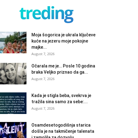
treding
Moja šogorica je ukrala ključeve
kuće na jezeru moje pokojne
majke...
August 7, 2026
Očarala me je… Posle 10 godina
braka Veljko priznao da ga...
August 7, 2026
Kada je stigla beba, svekrva je
tražila sina samo za sebe:...
August 7, 2026
Osamdesetogodišnja starica
došla je na takmičenje talenata
i zamolila za dozvolu...