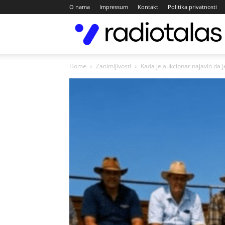
O nama
Impressum
Kontakt
Politika privatnosti
Home
Zanimljivosti
Kada je aukcionar najavio da j