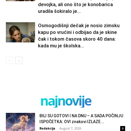
devojka, ali ono što je konobarica
uradila šokiralo je...
Osmogodišnji dečak je nosio zimsku
kapu po vrućini i odbijao da je skine
čak i tokom časova skoro 40 dana:
kada mu je školska...
najnovije
BILI SU GOTOVI I NA DNU – A SADA POČINJU
ISPOČETKA: OVI znakovi IZLAZE...
Redakcija
-
August 7, 2026
0