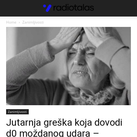
Home
Zanimljivosti
Zanimljivosti
Jutarnja greška koja dovodi
d0 moždanog udara –