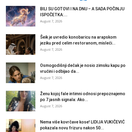
BILI SU GOTOVI I NA DNU – A SADA POČINJU
ISPOČETKA:...
August 7, 2026
Šeik je uvredio konobaricu na arapskom
jeziku pred celim restoranom, misleći...
August 7, 2026
Osmogodišnji dečak je nosio zimsku kapu po
vrućini i odbijao da...
August 7, 2026
Ženu kojoj fale intimni odnosi prepoznajemo
po 7 jasnih signala: Ako...
August 7, 2026
Nema više kovrčave kose! LIDIJA VUKIČEVIĆ
pokazala novu frizuru nakon 50...