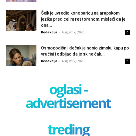
Šeik je uvredio konobaricu na arapskom
jeziku pred celim restoranom, misleći da je
ona...
Redakcija
-
August 7, 2026
0
Osmogodišnji dečak je nosio zimsku kapu po
vrućini i odbijao da je skine čak...
Redakcija
-
August 7, 2026
0
oglasi -
advertisement
treding