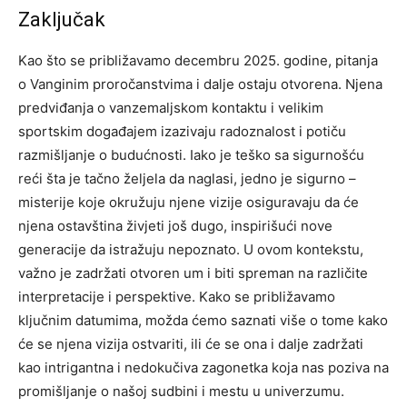
Zaključak
Kao što se približavamo decembru 2025. godine, pitanja
o Vanginim proročanstvima i dalje ostaju otvorena. Njena
predviđanja o vanzemaljskom kontaktu i velikim
sportskim događajem izazivaju radoznalost i potiču
razmišljanje o budućnosti.
Iako je teško sa sigurnošću
reći šta je tačno željela da naglasi, jedno je sigurno –
misterije koje okružuju njene vizije osiguravaju da će
njena ostavština živjeti još dugo, inspirišući nove
generacije da istražuju nepoznato. U ovom kontekstu,
važno je zadržati otvoren um i biti spreman na različite
interpretacije i perspektive.
Kako se približavamo
ključnim datumima, možda ćemo saznati više o tome kako
će se njena vizija ostvariti, ili će se ona i dalje zadržati
kao intrigantna i nedokučiva zagonetka koja nas poziva na
promišljanje o našoj sudbini i mestu u univerzumu.