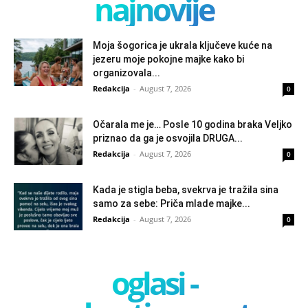
najnovije
Moja šogorica je ukrala ključeve kuće na
jezeru moje pokojne majke kako bi
organizovala...
Redakcija
-
August 7, 2026
0
Očarala me je… Posle 10 godina braka Veljko
priznao da ga je osvojila DRUGA...
Redakcija
-
August 7, 2026
0
Kada je stigla beba, svekrva je tražila sina
samo za sebe: Priča mlade majke...
Redakcija
-
August 7, 2026
0
oglasi -