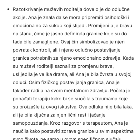
Razotkrivanje muževih roditelja dovelo je do odlučne
akcije. Ana je znala da se mora pripremiti psihološki i
emocionalno za sukob koji slijedi. Promijenila je bravu
na stanu, čime je jasno definirala granice koje su do
tada bile zamagljene.
Ovaj čin simbolizovao je njen
povratak kontroli, ali i njeno odlučno postavljanje
granica potrebnih za njeno emocionalno zdravlje. Kada
su muževi roditelji saznali za promjenu brave,
uslijedila je velika drama, ali Ana je bila čvrsta u svojoj
odluci.
Osim fizičkog postavljanja granica, Ana je
također radila na svom mentalnom zdravlju. Počela je
pohađati terapiju kako bi se suočila s traumama koje
su proizašle iz ovog iskustva. Ova odluka nije bila laka,
ali je bila ključna za njen lični rast i jačanje
samopouzdanja.
Kroz razgovor s terapeutom, Ana je
naučila kako postaviti zdrave granice u svim aspektima
svog života, ne samo u ovom specifičnom slučaju.