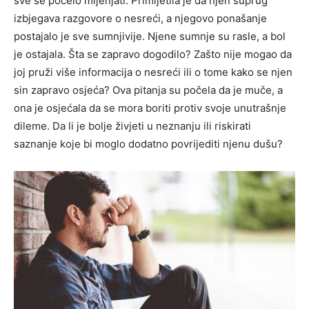
sve se počelo mijenjati. Primijetila je da njen suprug
izbjegava razgovore o nesreći, a njegovo ponašanje
postajalo je sve sumnjivije. Njene sumnje su rasle, a bol
je ostajala. Šta se zapravo dogodilo? Zašto nije mogao da
joj pruži više informacija o nesreći ili o tome kako se njen
sin zapravo osjeća? Ova pitanja su počela da je muče, a
ona je osjećala da se mora boriti protiv svoje unutrašnje
dileme. Da li je bolje živjeti u neznanju ili riskirati
saznanje koje bi moglo dodatno povrijediti njenu dušu?