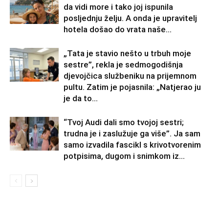
da vidi more i tako joj ispunila
posljednju želju. A onda je upravitelj
hotela došao do vrata naše...
„Tata je stavio nešto u trbuh moje
sestre”, rekla je sedmogodišnja
djevojčica službeniku na prijemnom
pultu. Zatim je pojasnila: „Natjerao ju
je da to...
“Tvoj Audi dali smo tvojoj sestri;
trudna je i zaslužuje ga više”. Ja sam
samo izvadila fascikl s krivotvorenim
potpisima, dugom i snimkom iz...