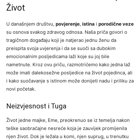
Život
U današnjem društvu,
povjerenje
,
istina
i
porodične veze
su osnova svakog zdravog odnosa. Naša priča govori o
tragičnom događaju koji je natjerao jednu ženu da
preispita svoja uvjerenja i da se suoči sa dubokim
emocionalnim posljedicama laži koje su joj bile
nametnute. Kroz ovu priču, razmotrićemo kako jedna laž
može imati dalekosežne posljedice na život pojedinca, ali
i kako suočavanje s istinom može donijeti nadu i priliku za
novi početak.
Neizvjesnost i Tuga
Život jedne majke, Eme, preokrenuo se iz temelja nakon
teške saobraćajne nesreće koja je zauvijek promijenila
njen život. Dok je ležala u komi, njen suprug, u trenutku