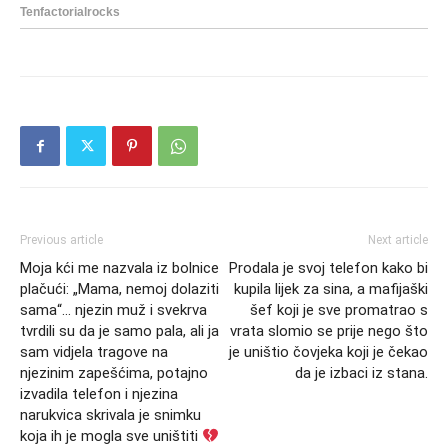
Previous article
Next article
Moja kći me nazvala iz bolnice
Prodala je svoj telefon kako bi
plačući: „Mama, nemoj dolaziti
kupila lijek za sina, a mafijaški
sama“… njezin muž i svekrva
šef koji je sve promatrao s
tvrdili su da je samo pala, ali ja
vrata slomio se prije nego što
sam vidjela tragove na
je uništio čovjeka koji je čekao
njezinim zapešćima, potajno
da je izbaci iz stana.
izvadila telefon i njezina
narukvica skrivala je snimku
koja ih je mogla sve uništiti