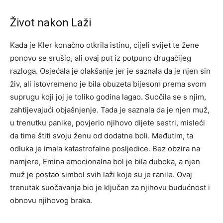
Život nakon Laži
Kada je Kler konačno otkrila istinu, cijeli svijet te žene
ponovo se srušio, ali ovaj put iz potpuno drugačijeg
razloga. Osjećala je olakšanje jer je saznala da je njen sin
živ, ali istovremeno je bila obuzeta bijesom prema svom
suprugu koji joj je toliko godina lagao.
Suočila se s njim,
zahtijevajući objašnjenje. Tada je saznala da je njen muž,
u trenutku panike, povjerio njihovo dijete sestri, misleći
da time štiti svoju ženu od dodatne boli. Međutim, ta
odluka je imala katastrofalne posljedice.
Bez obzira na
namjere, Emina emocionalna bol je bila duboka, a njen
muž je postao simbol svih laži koje su je ranile. Ovaj
trenutak suočavanja bio je ključan za njihovu budućnost i
obnovu njihovog braka.