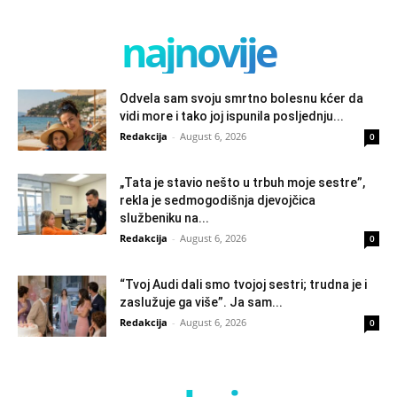
najnovije
Odvela sam svoju smrtno bolesnu kćer da
vidi more i tako joj ispunila posljednju...
Redakcija
-
August 6, 2026
0
„Tata je stavio nešto u trbuh moje sestre”,
rekla je sedmogodišnja djevojčica
službeniku na...
Redakcija
-
August 6, 2026
0
“Tvoj Audi dali smo tvojoj sestri; trudna je i
zaslužuje ga više”. Ja sam...
Redakcija
-
August 6, 2026
0