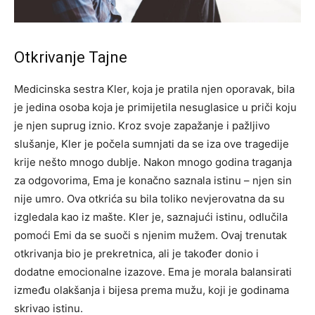
Otkrivanje Tajne
Medicinska sestra Kler, koja je pratila njen oporavak, bila
je jedina osoba koja je primijetila nesuglasice u priči koju
je njen suprug iznio. Kroz svoje zapažanje i pažljivo
slušanje, Kler je počela sumnjati da se iza ove tragedije
krije nešto mnogo dublje.
Nakon mnogo godina traganja
za odgovorima, Ema je konačno saznala istinu – njen sin
nije umro. Ova otkrića su bila toliko nevjerovatna da su
izgledala kao iz mašte. Kler je, saznajući istinu, odlučila
pomoći Emi da se suoči s njenim mužem.
Ovaj trenutak
otkrivanja bio je prekretnica, ali je također donio i
dodatne emocionalne izazove. Ema je morala balansirati
između olakšanja i bijesa prema mužu, koji je godinama
skrivao istinu.