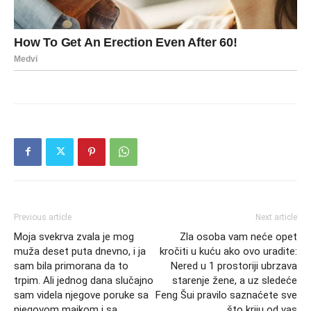
Previous article
Next article
Moja svekrva zvala je mog
Zla osoba vam neće opet
muža deset puta dnevno, i ja
kročiti u kuću ako ovo uradite:
sam bila primorana da to
Nered u 1 prostoriji ubrzava
trpim. Ali jednog dana slučajno
starenje žene, a uz sledeće
sam videla njegove poruke sa
Feng Šui pravilo saznaćete sve
njegovom majkom i sa
što kriju od vas