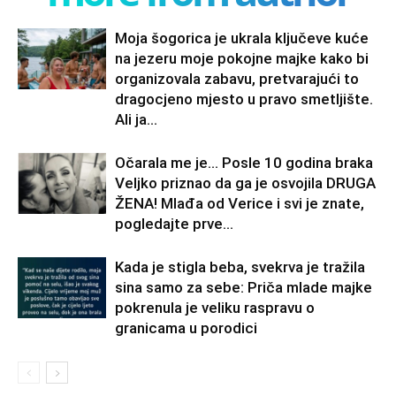
Moja šogorica je ukrala ključeve kuće
na jezeru moje pokojne majke kako bi
organizovala zabavu, pretvarajući to
dragocjeno mjesto u pravo smetljište.
Ali ja...
Očarala me je… Posle 10 godina braka
Veljko priznao da ga je osvojila DRUGA
ŽENA! Mlađa od Verice i svi je znate,
pogledajte prve...
Kada je stigla beba, svekrva je tražila
sina samo za sebe: Priča mlade majke
pokrenula je veliku raspravu o
granicama u porodici