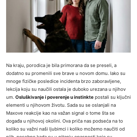
Na kraju, porodica je bila primorana da se preseli, a
dodatno su promenili sve brave u novom domu. Iako su
mnoge fizičke posledice incidenta brzo zaboravljene,
lekcija koju su naučili ostala je duboko urezana u njihov
um.
Osluškivanje i poverenje u instinkte
postali su ključni
elementi u njihovom životu. Sada su se oslanjali na
Maxove reakcije kao na važan signal o tome šta se
događa u njihovoj okolini. Ova priča nas podseća na to
koliko su važni naši ljubimci i koliko možemo naučiti od
njih, posebno kada su u pitanju opasnosti koje su