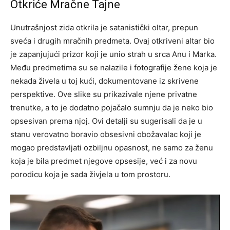
Otkriće Mračne Tajne
Unutrašnjost zida otkrila je satanistički oltar, prepun
sveća i drugih mračnih predmeta. Ovaj otkriveni altar bio
je zapanjujući prizor koji je unio strah u srca Anu i Marka.
Među predmetima su se nalazile i fotografije žene koja je
nekada živela u toj kući, dokumentovane iz skrivene
perspektive.
Ove slike su prikazivale njene privatne
trenutke, a to je dodatno pojačalo sumnju da je neko bio
opsesivan prema njoj.
Ovi detalji su sugerisali da je u
stanu verovatno boravio obsesivni obožavalac koji je
mogao predstavljati ozbiljnu opasnost, ne samo za ženu
koja je bila predmet njegove opsesije, već i za novu
porodicu koja je sada živjela u tom prostoru.