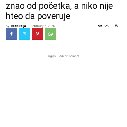
znao od početka, a niko nije
hteo da poveruje
By
Redakcija
-
February 3, 2026
223
0
Oglasi - Advertisement