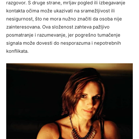
razgovor. S druge strane, mrljav pogled ili izbegavanje
kontakta očima može ukazivati na sramežljivost ili
nesigurnost, što ne mora nužno značiti da osoba nije
zainteresovana. Ova složenost zahteva pažljivo
posmatranje i razumevanje, jer pogrešno tumačenje
signala može dovesti do nesporazuma i nepotrebnih
konflikata.