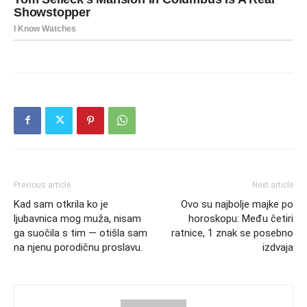
Previous article
Next article
Kad sam otkrila ko je
Ovo su najbolje majke po
ljubavnica mog muža, nisam
horoskopu: Među četiri
ga suočila s tim — otišla sam
ratnice, 1 znak se posebno
na njenu porodičnu proslavu.
izdvaja