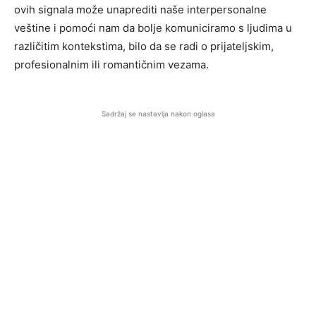
ovih signala može unaprediti naše interpersonalne
veštine i pomoći nam da bolje komuniciramo s ljudima u
različitim kontekstima, bilo da se radi o prijateljskim,
profesionalnim ili romantičnim vezama.
Sadržaj se nastavlja nakon oglasa