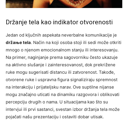
Držanje tela kao indikator otvorenosti
Jedan od ključnih aspekata neverbalne komunikacije je
držaње tela
. Način na koji osoba stoji ili sedi može otkriti
mnogo o njenom emocionalnom stanju ili interesovanju.
Na primer, naginjanje prema sagovorniku često ukazuje
na aktivno slušanje i zainteresovanost, dok prekrižene
ruke mogu sugerisati distancu ili zatvorenost. Takođe,
otvorene ruke i uspravna figura signaliziraju spremnost
na interakciju i prijateljsku narav. Ove suptilne nijanse
mogu značajno uticati na dinamiku razgovora i oblikovati
percepciju drugih o nama. U situacijama kao što su
intervjui ili prvi sastanci, svestan izbor držanja tela može
pojačati našu prezentaciju i ostaviti dobar utisak.