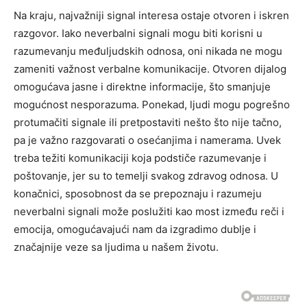
Na kraju, najvažniji signal interesa ostaje otvoren i iskren
razgovor. Iako neverbalni signali mogu biti korisni u
razumevanju međuljudskih odnosa, oni nikada ne mogu
zameniti važnost verbalne komunikacije. Otvoren dijalog
omogućava jasne i direktne informacije, što smanjuje
mogućnost nesporazuma.
Ponekad, ljudi mogu pogrešno
protumačiti signale ili pretpostaviti nešto što nije tačno,
pa je važno razgovarati o osećanjima i namerama. Uvek
treba težiti komunikaciji koja podstiče razumevanje i
poštovanje, jer su to temelji svakog zdravog odnosa.
U
konačnici, sposobnost da se prepoznaju i razumeju
neverbalni signali može poslužiti kao most između reči i
emocija, omogućavajući nam da izgradimo dublje i
značajnije veze sa ljudima u našem životu.