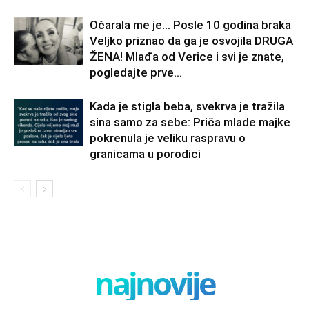
Očarala me je… Posle 10 godina braka
Veljko priznao da ga je osvojila DRUGA
ŽENA! Mlađa od Verice i svi je znate,
pogledajte prve...
Kada je stigla beba, svekrva je tražila
sina samo za sebe: Priča mlade majke
pokrenula je veliku raspravu o
granicama u porodici
najnovije