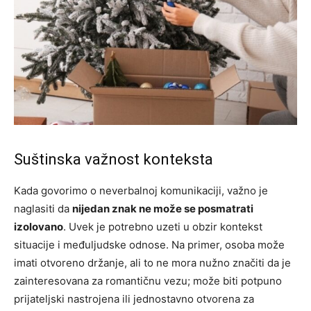
Suštinska važnost konteksta
Kada govorimo o neverbalnoj komunikaciji, važno je
naglasiti da
nijedan znak ne može se posmatrati
izolovano
. Uvek je potrebno uzeti u obzir kontekst
situacije i međuljudske odnose. Na primer, osoba može
imati otvoreno držanje, ali to ne mora nužno značiti da je
zainteresovana za romantičnu vezu; može biti potpuno
prijateljski nastrojena ili jednostavno otvorena za