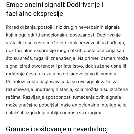
Emocionalni signali: Dodirivanje i
facijalne ekspresije
Pored držanja, postoji i niz drugih neverbalnih signala
koji mogu otkriti emocionalnu povezanost. Dodirivanje
vrata ili kose često može biti znak nervoze ili uzbuđenja,
dok facijalne ekspresije mogu otkriti opšta osećanja kao
što su sreća, tuga ili iznenađenje. Na primer, osmeh može
signalizirati otvorenost i prijateljstvo, dok sužene usne ili
mrštenje često ukazuju na nezadovoljstvo ili sumnju.
Psiholozi često naglašavaju da su ovi signali važni za
razumevanje unutrašnjih stanja, koja možda nisu izražena
rečima. Razvijanje sposobnosti tumačenja ovih signala
može značajno poboljšati naše emocionalne inteligencije
i olakšati izgradnju dubljih odnosa sa drugima.
Granice i poštovanje u neverbalnoj