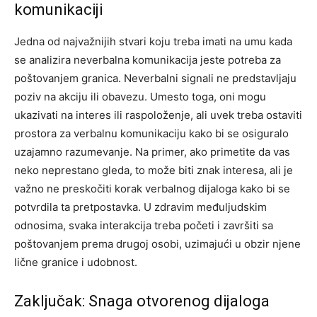
komunikaciji
Jedna od najvažnijih stvari koju treba imati na umu kada
se analizira neverbalna komunikacija jeste potreba za
poštovanjem granica. Neverbalni signali ne predstavljaju
poziv na akciju ili obavezu.
Umesto toga, oni mogu
ukazivati na interes ili raspoloženje, ali uvek treba ostaviti
prostora za verbalnu komunikaciju kako bi se osiguralo
uzajamno razumevanje.
Na primer, ako primetite da vas
neko neprestano gleda, to može biti znak interesa, ali je
važno ne preskočiti korak verbalnog dijaloga kako bi se
potvrdila ta pretpostavka.
U zdravim međuljudskim
odnosima, svaka interakcija treba početi i završiti sa
poštovanjem prema drugoj osobi, uzimajući u obzir njene
lične granice i udobnost.
Zaključak: Snaga otvorenog dijaloga