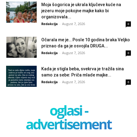
Moja šogorica je ukrala ključeve kuće na
jezeru moje pokojne majke kako bi
organizovala...
Redakcija
-
August 7, 2026
0
Očarala me je… Posle 10 godina braka Veljko
priznao da ga je osvojila DRUGA...
Redakcija
-
August 7, 2026
0
Kada je stigla beba, svekrva je tražila sina
samo za sebe: Priča mlade majke...
Redakcija
-
August 7, 2026
0
oglasi -
advertisement