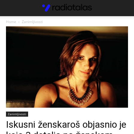
Home
Zanimljivosti
Zanimljivosti
Iskusni ženskaroš objasnio je