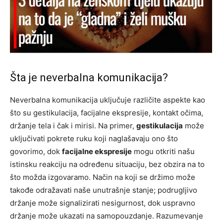
Šta je neverbalna komunikacija?
Neverbalna komunikacija uključuje različite aspekte kao
što su gestikulacija, facijalne ekspresije, kontakt očima,
držanje tela i čak i mirisi. Na primer,
gestikulacija
može
uključivati pokrete ruku koji naglašavaju ono što
govorimo, dok
facijalne ekspresije
mogu otkriti našu
istinsku reakciju na određenu situaciju, bez obzira na to
što možda izgovaramo. Način na koji se držimo može
takođe odražavati naše unutrašnje stanje; podrugljivo
držanje može signalizirati nesigurnost, dok uspravno
držanje može ukazati na samopouzdanje. Razumevanje