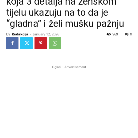
koja 3 detalja na ženskom
tijelu ukazuju na to da je
“gladna” i želi mušku pažnju
By
Redakcija
-
January 12, 2026
969
0
Oglasi - Advertisement