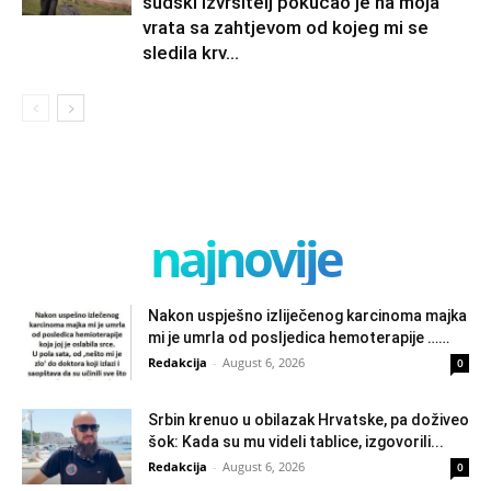
sudski izvršitelj pokucao je na moja
vrata sa zahtjevom od kojeg mi se
sledila krv...
najnovije
Nakon uspješno izliječenog karcinoma majka
mi je umrla od posljedica hemoterapije ……
Redakcija
-
August 6, 2026
0
Srbin krenuo u obilazak Hrvatske, pa doživeo
šok: Kada su mu videli tablice, izgovorili...
Redakcija
-
August 6, 2026
0