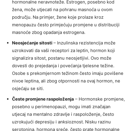
hormonalne neravnoteže. Estrogen, posebno kod
žena, može utjecati na pohranu masnoća u ovom
području. Na primjer, žene koje prolaze kroz
menopauzu često primjećuju promjene u distribuciji
masnoće zbog opadanja estrogena.
Neosjećanje sitosti
– Inzulinska rezistencija može
uzrokovati da vaši receptori za leptin, hormon koji
signalizira sitost, postanu neosjetljivi. Ovo može
dovesti do prejedanja i povećanja tjelesne težine.
Osobe s prekomjernom težinom često imaju povišene
nivoe leptina, ali zbog otpornosti na ovaj hormon, ne
osjećaju se siti.
Česte promjene raspoloženja
– Hormonske promjene,
posebno u perimenopauzi, mogu imati značajan
utjecaj na mentalno zdravlje i raspoloženje, često
uzrokujući depresiju i anksioznost. Nisku razinu
serotonina, hormona sreće, često prate hormonalne