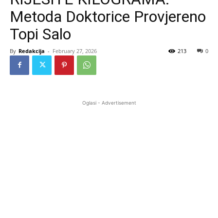
Metoda Doktorice Provjereno
Topi Salo
By
Redakcija
-
February 27, 2026
213
0
Oglasi - Advertisement