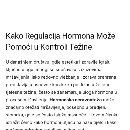
Kako Regulacija Hormona Može
Pomoći u Kontroli Težine
U današnjem društvu, gdje estetika i zdravlje igraju
ključnu ulogu, mnogi se suočavaju s izazovima
mršavljenja. Iako redovno vježbanje i zdrava prehrana
predstavljaju osnovne korake ka postizanju željene
tjelesne težine, često se zanemaruje uloga hormona u
procesu mršavljenja.
Hormonska neravnoteža
može
značajno otežati mršavljenje, posebno u predjelu
stomaka, gdje se često talože masnoće. U ovom članku
istražit ćemo kako hormoni utječu na naše tijelo i kako
možemo prirodno regulisati njihov rad.