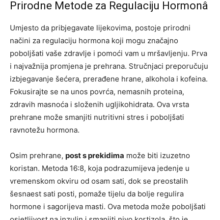
Prirodne Metode za Regulaciju Hormonâ
Umjesto da pribjegavate lijekovima, postoje prirodni
načini za regulaciju hormona koji mogu značajno
poboljšati vaše zdravlje i pomoći vam u mršavljenju. Prva
i najvažnija promjena je prehrana. Stručnjaci preporučuju
izbjegavanje šećera, prerađene hrane, alkohola i kofeina.
Fokusirajte se na unos povrća, nemasnih proteina,
zdravih masnoća i složenih ugljikohidrata. Ova vrsta
prehrane može smanjiti nutritivni stres i poboljšati
ravnotežu hormona.
Osim prehrane,
post s prekidima
može biti izuzetno
koristan. Metoda 16:8, koja podrazumijeva jedenje u
vremenskom okviru od osam sati, dok se preostalih
šesnaest sati posti, pomaže tijelu da bolje regulira
hormone i sagorijeva masti. Ova metoda može poboljšati
osjetljivost na inzulin i smanjiti nivo kortizola, što je