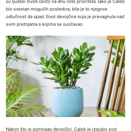
su ljudski životi često na dnu liste prioriteta. Iako je Caleb
bio svestan mogućih posledica, bila je to njegova
odlučnost da spasi život devojčice koja je prevagnula nad
svim pretnjama s kojima se suočavao.
Nakon što je pomogao devojčici, Caleb je izgubio svoj