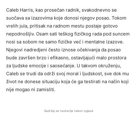
Caleb Harris, kao prosečan radnik, svakodnevno se
suočava sa izazovima koje donosi njegov posao. Tokom
vrelih jula, pritisak na radnom mestu postaje gotovo
nepodnošljiv. Osam sati teškog fizičkog rada pod suncem
nosi sa sobom ne samo fizičke već i mentalne izazove.
Njegovi nadredjeni često iznose očekivanja da posao
bude završen brzo i efikasno, ostavljajući malo prostora
za ljudske emocije i saosećanje. U takvom okruženju,
Caleb se trudi da održi svoj moral i ljudskost, sve dok mu
život ne donese situaciju koja će ga testirati na način koji
nije mogao ni zamisliti.
Sadržaj se nastavlja nakon oglasa