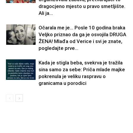
dragocjeno mjesto u pravo smetljište.
Ali ja...
Očarala me je… Posle 10 godina braka
Veljko priznao da ga je osvojila DRUGA
ŽENA! Mlađa od Verice i svi je znate,
pogledajte prve...
Kada je stigla beba, svekrva je tražila
sina samo za sebe: Priča mlade majke
pokrenula je veliku raspravu o
granicama u porodici