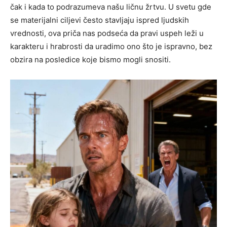
čak i kada to podrazumeva našu ličnu žrtvu. U svetu gde
se materijalni ciljevi često stavljaju ispred ljudskih
vrednosti, ova priča nas podseća da pravi uspeh leži u
karakteru i hrabrosti da uradimo ono što je ispravno, bez
obzira na posledice koje bismo mogli snositi.