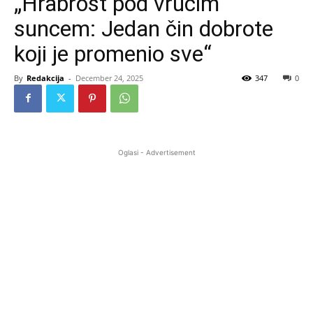
„Hrabrost pod vrućim
suncem: Jedan čin dobrote
koji je promenio sve“
By
Redakcija
-
December 24, 2025
347
0
Oglasi - Advertisement