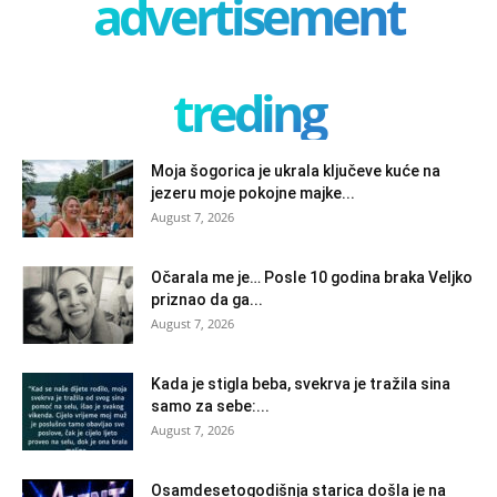
advertisement
treding
Moja šogorica je ukrala ključeve kuće na
jezeru moje pokojne majke...
August 7, 2026
Očarala me je… Posle 10 godina braka Veljko
priznao da ga...
August 7, 2026
Kada je stigla beba, svekrva je tražila sina
samo za sebe:...
August 7, 2026
Osamdesetogodišnja starica došla je na