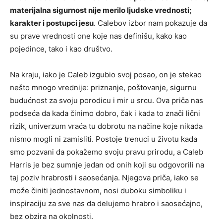
materijalna sigurnost nije merilo ljudske vrednosti;
karakter i postupci jesu
. Calebov izbor nam pokazuje da
su prave vrednosti one koje nas definišu, kako kao
pojedince, tako i kao društvo.
Na kraju, iako je Caleb izgubio svoj posao, on je stekao
nešto mnogo vrednije: priznanje, poštovanje, sigurnu
budućnost za svoju porodicu i mir u srcu. Ova priča nas
podseća da kada činimo dobro, čak i kada to znači lični
rizik, univerzum vraća tu dobrotu na načine koje nikada
nismo mogli ni zamisliti. Postoje trenuci u životu kada
smo pozvani da pokažemo svoju pravu prirodu, a Caleb
Harris je bez sumnje jedan od onih koji su odgovorili na
taj poziv hrabrosti i saosećanja. Njegova priča, iako se
može činiti jednostavnom, nosi duboku simboliku i
inspiraciju za sve nas da delujemo hrabro i saosećajno,
bez obzira na okolnosti.