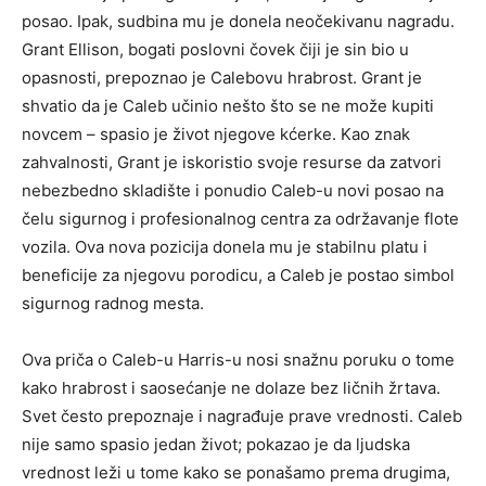
posao. Ipak, sudbina mu je donela neočekivanu nagradu.
Grant Ellison, bogati poslovni čovek čiji je sin bio u
opasnosti, prepoznao je Calebovu hrabrost. Grant je
shvatio da je Caleb učinio nešto što se ne može kupiti
novcem – spasio je život njegove kćerke. Kao znak
zahvalnosti, Grant je iskoristio svoje resurse da zatvori
nebezbedno skladište i ponudio Caleb-u novi posao na
čelu sigurnog i profesionalnog centra za održavanje flote
vozila. Ova nova pozicija donela mu je stabilnu platu i
beneficije za njegovu porodicu, a Caleb je postao simbol
sigurnog radnog mesta.
Ova priča o Caleb-u Harris-u nosi snažnu poruku o tome
kako hrabrost i saosećanje ne dolaze bez ličnih žrtava.
Svet često prepoznaje i nagrađuje prave vrednosti. Caleb
nije samo spasio jedan život; pokazao je da ljudska
vrednost leži u tome kako se ponašamo prema drugima,