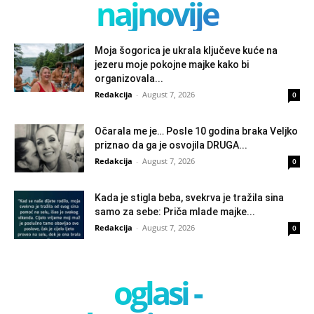
najnovije
Moja šogorica je ukrala ključeve kuće na
jezeru moje pokojne majke kako bi
organizovala...
Redakcija
-
August 7, 2026
0
Očarala me je… Posle 10 godina braka Veljko
priznao da ga je osvojila DRUGA...
Redakcija
-
August 7, 2026
0
Kada je stigla beba, svekrva je tražila sina
samo za sebe: Priča mlade majke...
Redakcija
-
August 7, 2026
0
oglasi -