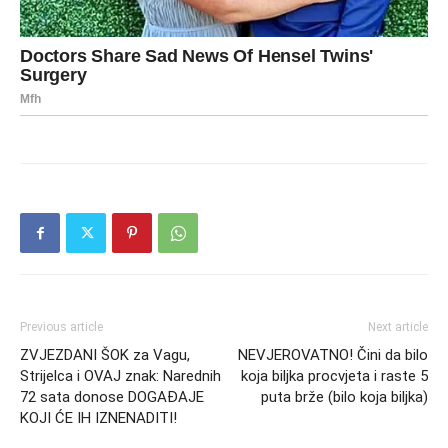
Previous article
Next article
ZVJEZDANI ŠOK za Vagu,
NEVJEROVATNO! Čini da bilo
Strijelca i OVAJ znak: Narednih
koja biljka procvjeta i raste 5
72 sata donose DOGAĐAJE
puta brže (bilo koja biljka)
KOJI ĆE IH IZNENADITI!