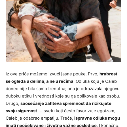
Iz ove priče možemo izvući jasne pouke. Prvo,
hrabrost
se ogleda u delima, a ne u rečima
. Odluka koju je Caleb
doneo nije bila samo trenutna; ona je odražavala njegovu
duboku etiku i vrednosti koje su ga oblikovale kao osobu.
Drugo,
saosećanje zahteva spremnost da rizikujete
svoju sigurnost
. U svetu koji često favorizuje egoizam,
Caleb je odabrao empatiju. Treće,
ispravne odluke mogu
imati neočekivane i životno važne posledice
. I konačno,