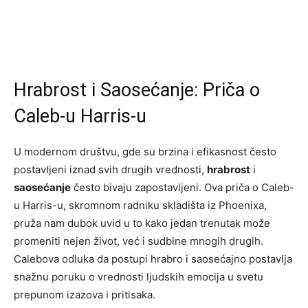
Hrabrost i Saosećanje: Priča o
Caleb-u Harris-u
U modernom društvu, gde su brzina i efikasnost često
postavljeni iznad svih drugih vrednosti,
hrabrost
i
saosećanje
često bivaju zapostavljeni. Ova priča o Caleb-
u Harris-u, skromnom radniku skladišta iz Phoenixa,
pruža nam dubok uvid u to kako jedan trenutak može
promeniti nejen život, već i sudbine mnogih drugih.
Calebova odluka da postupi hrabro i saosećajno postavlja
snažnu poruku o vrednosti ljudskih emocija u svetu
prepunom izazova i pritisaka.