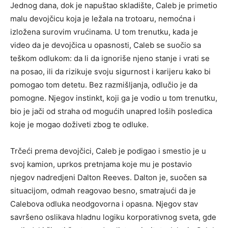
Jednog dana, dok je napuštao skladište, Caleb je primetio
malu devojčicu koja je ležala na trotoaru, nemoćna i
izložena surovim vrućinama. U tom trenutku, kada je
video da je devojčica u opasnosti, Caleb se suočio sa
teškom odlukom: da li da ignoriše njeno stanje i vrati se
na posao, ili da rizikuje svoju sigurnost i karijeru kako bi
pomogao tom detetu. Bez razmišljanja, odlučio je da
pomogne. Njegov instinkt, koji ga je vodio u tom trenutku,
bio je jači od straha od mogućih unapred loših posledica
koje je mogao doživeti zbog te odluke.
Trčeći prema devojčici, Caleb je podigao i smestio je u
svoj kamion, uprkos pretnjama koje mu je postavio
njegov nadredjeni Dalton Reeves. Dalton je, suočen sa
situacijom, odmah reagovao besno, smatrajući da je
Calebova odluka neodgovorna i opasna. Njegov stav
savršeno oslikava hladnu logiku korporativnog sveta, gde