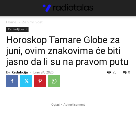
Home
Zanimljivosti
Zanimljivosti
Horoskop Tamare Globe za
juni, ovim znakovima će biti
jasno da li su na pravom putu
By
Redakcija
-
June 24, 2026
75
0
Oglasi - Advertisement