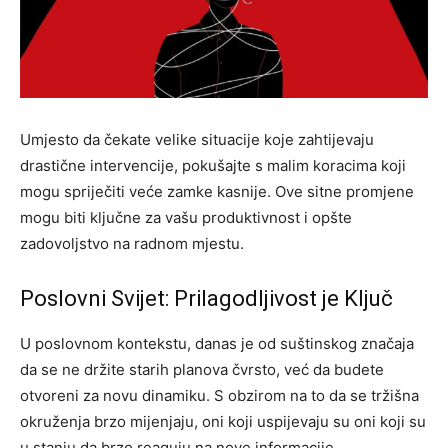
Umjesto da čekate velike situacije koje zahtijevaju
drastične intervencije, pokušajte s malim koracima koji
mogu spriječiti veće zamke kasnije. Ove sitne promjene
mogu biti ključne za vašu produktivnost i opšte
zadovoljstvo na radnom mjestu.
Poslovni Svijet: Prilagodljivost je Ključ
U poslovnom kontekstu, danas je od suštinskog značaja
da se ne držite starih planova čvrsto, već da budete
otvoreni za novu dinamiku. S obzirom na to da se tržišna
okruženja brzo mijenjaju, oni koji uspijevaju su oni koji su
u stanju da brzo reaguju na nove informacije.