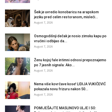
Šeik je uvredio konobaricu na arapskom
jeziku pred celim restoranom, misleći...
August 7, 2026
Osmogodišnji dečak je nosio zimsku kapu po
vrućini i odbijao da...
August 7, 2026
Ženu kojoj fale intimni odnosi prepoznajemo
po 7 jasnih signala: Ako...
August 7, 2026
Nema više kovrčave kose! LIDIJA VUKIČEVIĆ
pokazala novu frizuru nakon 50...
August 7, 2026
POMIJEŠAJTE MASLINOVO ULJE I SO: