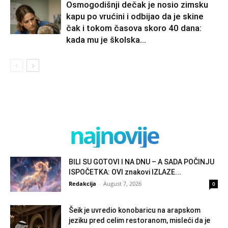
Osmogodišnji dečak je nosio zimsku
kapu po vrućini i odbijao da je skine
čak i tokom časova skoro 40 dana:
kada mu je školska...
najnovije
BILI SU GOTOVI I NA DNU – A SADA POČINJU
ISPOČETKA: OVI znakovi IZLAZE...
Redakcija
-
August 7, 2026
0
Šeik je uvredio konobaricu na arapskom
jeziku pred celim restoranom, misleći da je