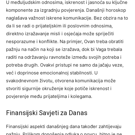
U međuljudskim odnosima, iskrenost i jasnoća su ključne
komponente za izgradnju povjerenja. Današnji horoskop
naglašava važnost iskrene komunikacije. Bez obzira na to
da li se radi o prijateljskim ili poslovnim odnosima,
direktno izražavanje misli i osjećaja može spriječiti
nesporazume i konflikte. Na primjer, Ovan treba obratiti
pažnju na način na koji se izražava, dok bi Vaga trebala
raditi na održavanju ravnoteže između svojih potreba i
potreba drugih. Ovakvi pristupi ne samo da jačaju veze,
već i doprinose emocionalnoj stabilnosti. U
svakodnevnom životu, otvorena komunikacija može
stvoriti sigurnije okruženje koje potiče iskrenost i
povjerenje među prijateljima i kolegama.
Finansijski Savjeti za Danas
Finansijski aspekti današnjeg dana također zahtijevaju
pažnju. Prilikom donošenja odluka o novcu, bitno je ne