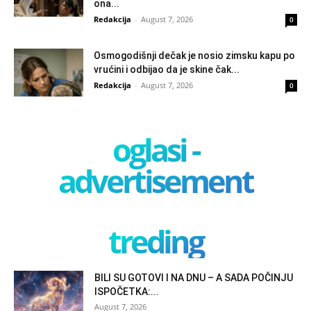
ona...
Redakcija
-
August 7, 2026
0
Osmogodišnji dečak je nosio zimsku kapu po
vrućini i odbijao da je skine čak...
Redakcija
-
August 7, 2026
0
oglasi -
advertisement
treding
BILI SU GOTOVI I NA DNU – A SADA POČINJU
ISPOČETKA:...
August 7, 2026