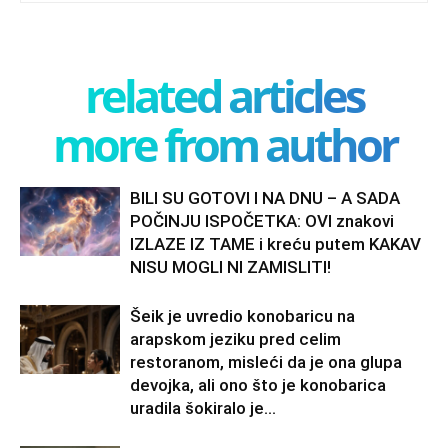
related articles
more from author
BILI SU GOTOVI I NA DNU – A SADA
POČINJU ISPOČETKA: OVI znakovi
IZLAZE IZ TAME i kreću putem KAKAV
NISU MOGLI NI ZAMISLITI!
Šeik je uvredio konobaricu na
arapskom jeziku pred celim
restoranom, misleći da je ona glupa
devojka, ali ono što je konobarica
uradila šokiralo je...