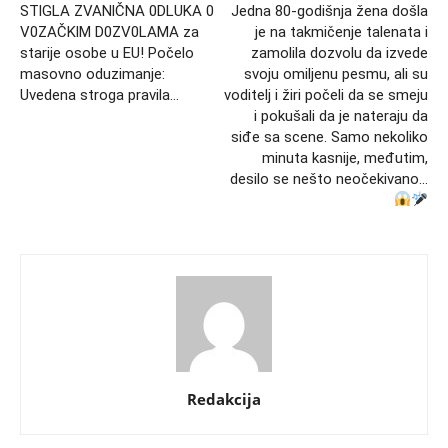
STlGLA ZVANlČNA 0DLUKA 0
Jedna 80-godišnja žena došla
V0ZAČKlM D0ZV0LAMA za
je na takmičenje talenata i
starije osobe u EU! Počelo
zamolila dozvolu da izvede
masovno oduzimanje:
svoju omiljenu pesmu, ali su
Uvedena stroga pravila…
voditelj i žiri počeli da se smeju
i pokušali da je nateraju da
siđe sa scene. Samo nekoliko
minuta kasnije, međutim,
desilo se nešto neočekivano…
Redakcija