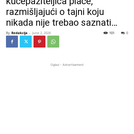
kućepaziteljica plače,
razmišljajući o tajni koju
nikada nije trebao saznati…
By
Redakcija
-
June 2, 2026
101
0
Oglasi - Advertisement