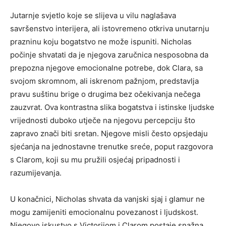
Jutarnje svjetlo koje se slijeva u vilu naglašava
savršenstvo interijera, ali istovremeno otkriva unutarnju
prazninu koju bogatstvo ne može ispuniti. Nicholas
počinje shvatati da je njegova zaručnica nesposobna da
prepozna njegove emocionalne potrebe, dok Clara, sa
svojom skromnom, ali iskrenom pažnjom, predstavlja
pravu suštinu brige o drugima bez očekivanja nečega
zauzvrat. Ova kontrastna slika bogatstva i istinske ljudske
vrijednosti duboko utječe na njegovu percepciju što
zapravo znači biti sretan. Njegove misli često opsjedaju
sjećanja na jednostavne trenutke sreće, poput razgovora
s Clarom, koji su mu pružili osjećaj pripadnosti i
razumijevanja.
U konačnici, Nicholas shvata da vanjski sjaj i glamur ne
mogu zamijeniti emocionalnu povezanost i ljudskost.
Njegovo iskustvo s Victorijom i Clarom postaje snažna