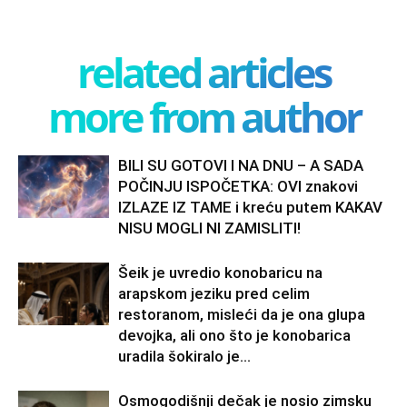
related articles
more from author
BILI SU GOTOVI I NA DNU – A SADA
POČINJU ISPOČETKA: OVI znakovi
IZLAZE IZ TAME i kreću putem KAKAV
NISU MOGLI NI ZAMISLITI!
Šeik je uvredio konobaricu na
arapskom jeziku pred celim
restoranom, misleći da je ona glupa
devojka, ali ono što je konobarica
uradila šokiralo je...
Osmogodišnji dečak je nosio zimsku