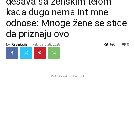
dešava sa ženskim telom
kada dugo nema intimne
odnose: Mnoge žene se stide
da priznaju ovo
By
Redakcija
-
February 28, 2026
697
0
Oglasi - Advertisement