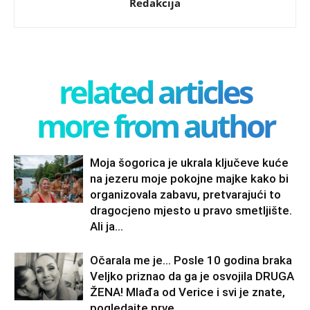
Redakcija
related articles
more from author
Moja šogorica je ukrala ključeve kuće
na jezeru moje pokojne majke kako bi
organizovala zabavu, pretvarajući to
dragocjeno mjesto u pravo smetljište.
Ali ja...
Očarala me je… Posle 10 godina braka
Veljko priznao da ga je osvojila DRUGA
ŽENA! Mlađa od Verice i svi je znate,
pogledajte prve...