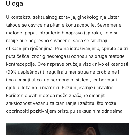
Uloga
U kontekstu seksualnog zdravlja, ginekologinja Lister
takođe se osvrće na pitanje kontracepcije. Savremene
metode, poput intrauterinih naprava (spirala), koje su
ranije bile pogrešno shvaćene, sada se smatraju
efikasnijim rješenjima. Prema istraživanjima, spirale su tri
puta češće izbor ginekologa u odnosu na druge metode
kontracepcije.
Ove naprave pružaju visok nivo efikasnosti
(99% uspješnosti), reguliraju menstrualne probleme i
imaju manji uticaj na hormonalni sistem, jer hormoni
djeluju lokalno u materici. Razumijevanje i pravilno
korištenje ovih metoda može značajno smanjiti
anksioznost vezanu za planiranje i zaštitu, što može
doprinositi pozitivnijem pristupu seksualnim odnosima.