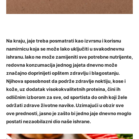
Na kraju, jaje treba posmatrati kao izvrsnu i korisnu
namirnicu koja se može lako uključiti u svakodnevnu
ishranu. Iako ne može zamijeniti sve potrebne nutrijente,
redovna konzumacija jednog jajeta dnevno može
značajno doprinijeti opštem zdravlju i blagostanju.
Njihova sposobnost da podrže zdravlje noktiju, kose i
kože, uz dodatak visokokvalitetnih proteina, čini ih
odličnim izborom za sve, od sportista do onih koji žele
održati zdrave životne navike. Uzimajući u obzir sve
ove prednosti, jasno je zašto bi jedno jaje dnevno moglo
postati nezaobilazni dio naše ishrane.