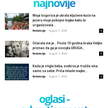
najnovije
Moja šogorica je ukrala ključeve kuće na
jezeru moje pokojne majke kako bi
organizovala...
Redakcija
-
August 7, 2026
0
Očarala me je… Posle 10 godina braka Veljko
priznao da ga je osvojila DRUGA...
Redakcija
-
August 7, 2026
0
Kada je stigla beba, svekrva je tražila sina
samo za sebe: Priča mlade majke...
Redakcija
-
August 7, 2026
0
oglasi -