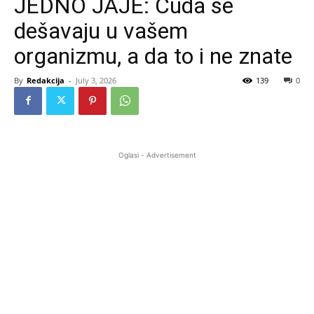
JEDNO JAJE: Čuda se
dešavaju u vašem
organizmu, a da to i ne znate
By
Redakcija
-
July 3, 2026
139
0
Oglasi - Advertisement