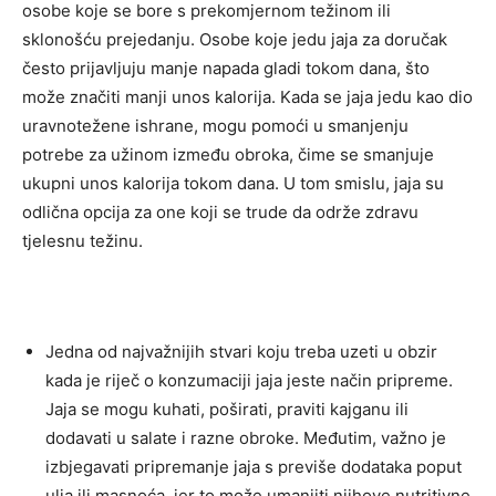
osobe koje se bore s prekomjernom težinom ili
sklonošću prejedanju.
Osobe koje jedu jaja za doručak
često prijavljuju manje napada gladi tokom dana, što
može značiti manji unos kalorija. Kada se jaja jedu kao dio
uravnotežene ishrane, mogu pomoći u smanjenju
potrebe za užinom između obroka, čime se smanjuje
ukupni unos kalorija tokom dana.
U tom smislu, jaja su
odlična opcija za one koji se trude da održe zdravu
tjelesnu težinu.
Jedna od najvažnijih stvari koju treba uzeti u obzir
kada je riječ o konzumaciji jaja jeste način pripreme.
Jaja se mogu kuhati, poširati, praviti kajganu ili
dodavati u salate i razne obroke.
Međutim, važno je
izbjegavati pripremanje jaja s previše dodataka poput
ulja ili masnoća, jer to može umanjiti njihove nutritivne