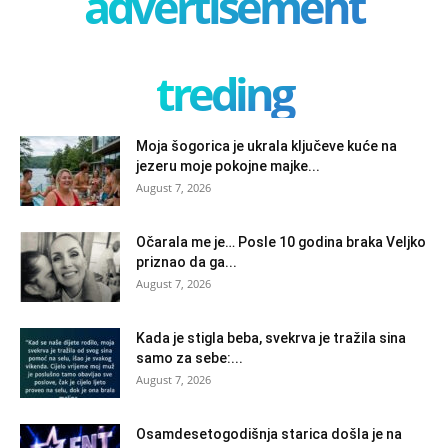
advertisement
treding
Moja šogorica je ukrala ključeve kuće na
jezeru moje pokojne majke...
August 7, 2026
Očarala me je… Posle 10 godina braka Veljko
priznao da ga...
August 7, 2026
Kada je stigla beba, svekrva je tražila sina
samo za sebe:...
August 7, 2026
Osamdesetogodišnja starica došla je na