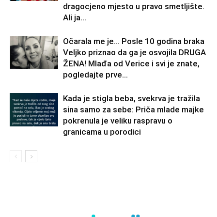
dragocjeno mjesto u pravo smetljište.
Ali ja...
Očarala me je… Posle 10 godina braka
Veljko priznao da ga je osvojila DRUGA
ŽENA! Mlađa od Verice i svi je znate,
pogledajte prve...
Kada je stigla beba, svekrva je tražila
sina samo za sebe: Priča mlade majke
pokrenula je veliku raspravu o
granicama u porodici