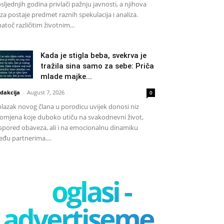
sljednjih godina privlači pažnju javnosti, a njihova
za postaje predmet raznih spekulacija i analiza.
atoč različitim životnim...
Kada je stigla beba, svekrva je
tražila sina samo za sebe: Priča
mlade majke...
dakcija
-
August 7, 2026
0
lazak novog člana u porodicu uvijek donosi niz
omjena koje duboko utiču na svakodnevni život,
spored obaveza, ali i na emocionalnu dinamiku
đu partnerima....
oglasi -
advertisement