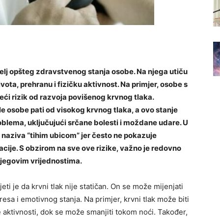
elj opšteg zdravstvenog stanja osobe. Na njega utiču
ivota, prehranu i fizičku aktivnost. Na primjer, osobe s
eći rizik od razvoja povišenog krvnog tlaka.
le osobe pati od visokog krvnog tlaka, a ovo stanje
blema, uključujući srčane bolesti i moždane udare. U
 naziva “tihim ubicom” jer često ne pokazuje
ije. S obzirom na sve ove rizike, važno je redovno
 njegovim vrijednostima.
eti je da krvni tlak nije statičan. On se može mijenjati
resa i emotivnog stanja. Na primjer, krvni tlak može biti
e aktivnosti, dok se može smanjiti tokom noći.
Također,