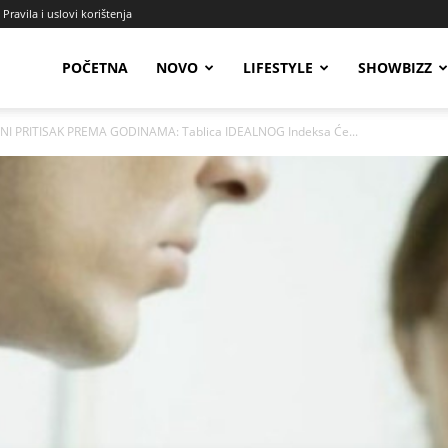
Pravila i uslovi korištenja
Radio
POČETNA
NOVO
LIFESTYLE
SHOWBIZZ
NI PRITISAK PREMA GODINAMA: Tablica IDEALNOG Indeksa Će...
Talas