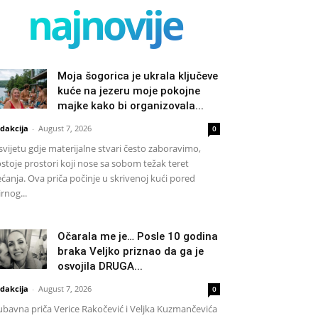
najnovije
Moja šogorica je ukrala ključeve
kuće na jezeru moje pokojne
majke kako bi organizovala...
dakcija
-
August 7, 2026
0
svijetu gdje materijalne stvari često zaboravimo,
stoje prostori koji nose sa sobom težak teret
ećanja. Ova priča počinje u skrivenoj kući pored
rnog...
Očarala me je… Posle 10 godina
braka Veljko priznao da ga je
osvojila DRUGA...
dakcija
-
August 7, 2026
0
ubavna priča Verice Rakočević i Veljka Kuzmančevića