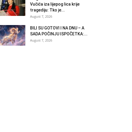
Vučića iza lijepog lica krije
tragediju: Tko je...
August 7, 2026
BILI SU GOTOVI I NA DNU – A
SADA POČINJU ISPOČETKA:...
August 7, 2026