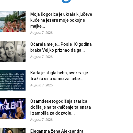
Moja šogorica je ukrala ključeve
kuće na jezeru moje pokojne
majke...
August 7, 2026
Očarala me je… Posle 10 godina
braka Veljko priznao da ga...
August 7, 2026
Kada je stigla beba, svekrva je
tražila sina samo za sebe:...
August 7, 2026
Osamdesetogodišnja starica
došla je na takmičenje talenata
i zamolila za dozvolu...
August 7, 2026
Elegantna žena Aleksandra