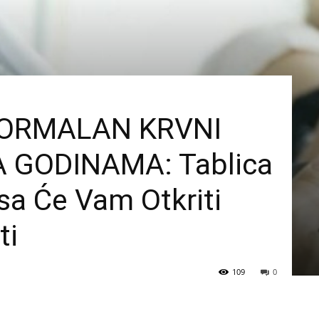
 NORMALAN KRVNI
 GODINAMA: Tablica
a Će Vam Otkriti
ti
109
0