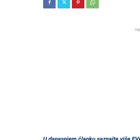
Ogl
U danasnjem ćlanku saznajte više 