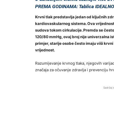
PREMA GODINAMA: Tablica IDEALNOG 
Krvni tlak predstavlja jedan od ključnih zd
kardiovaskularnog sistema. Ova vrijednost m
sudova tokom cirkulacije. Premda se često
120/80 mmHg, ovaj broj nije univerzalna is
primjer, starije osobe često imaju viši krvn
vrijednost.
Razumijevanje krvnog tlaka, njegovih varijaci
značaja za očuvanje zdravlja i prevenciju hr
Sadržaj 