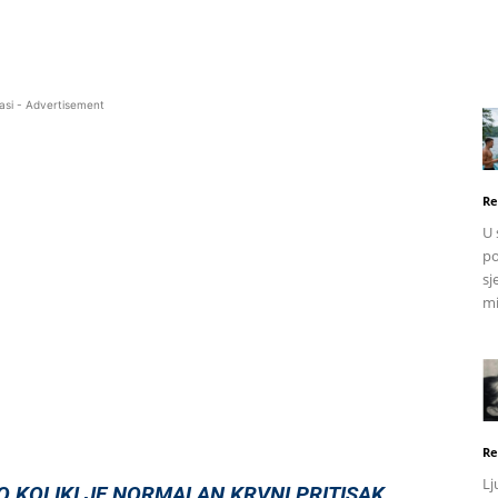
asi - Advertisement
Re
U 
po
sj
mi
Re
Lj
EVO KOLIKI JE NORMALAN KRVNI PRITISAK