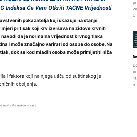
po
Indeksa Će Vam Otkriti TAČNE Vrijednosti
ve
Un
ravstvenih pokazatelja koji ukazuje na stanje
jeri pritisak koji krv izvršava na zidove krvnih
 navodi da je normalna vrijednost krvnog tlaka
tina i može značajno varirati od osobe do osobe. Na
i tlak, dok se kod mladih osoba može primijetiti niža
Re
Do
pr
ja i faktora koji na njega utiču od suštinskog je
ra
oničnih oboljenja.
me
se nastavlja nakon oglasa