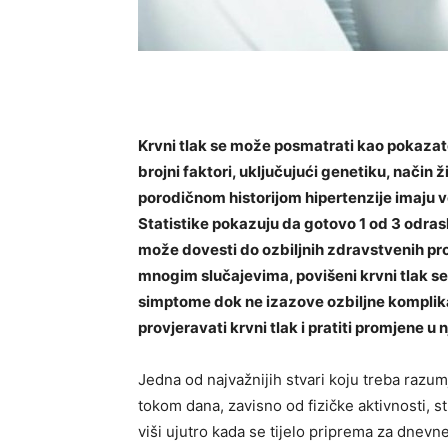
Krvni tlak se može posmatrati kao pokazat
brojni faktori, uključujući genetiku, način ž
porodičnom historijom hipertenzije imaju v
Statistike pokazuju da gotovo 1 od 3 odras
može dovesti do ozbiljnih zdravstvenih pro
mnogim slučajevima, povišeni krvni tlak se
simptome dok ne izazove ozbiljne komplikac
provjeravati krvni tlak i pratiti promjene u
Jedna od najvažnijih stvari koju treba razumj
tokom dana, zavisno od fizičke aktivnosti, st
viši ujutro kada se tijelo priprema za dnevn