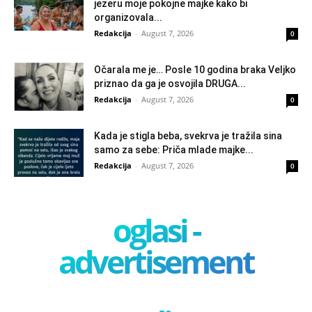
jezeru moje pokojne majke kako bi
organizovala...
Redakcija
-
August 7, 2026
0
Očarala me je… Posle 10 godina braka Veljko
priznao da ga je osvojila DRUGA...
Redakcija
-
August 7, 2026
0
Kada je stigla beba, svekrva je tražila sina
samo za sebe: Priča mlade majke...
Redakcija
-
August 7, 2026
0
oglasi -
advertisement