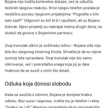
Bojana nije tražila konkretne dokaze, već je odlučila
testirati njegovu reakciju. Kroz njegov telefon poslala je
neobičnu poruku njegovim prijateljima: “Pogodite s kim
sam sad!?” Odgovori su bili brzi i opušteni, ali su Bojanu
šokirali. Njeni prijatelji su nabrajali imena drugih žena, ne
sluteći da govore o Bojaninom partneru.
Ovaj trenutak otkrio je suštinsku istinu – Bojana više nije
bila dio njegovog stvarnog života. Shvatila je da su njene
sumnje bile opravdane. Ovaj trenutak nije bio samo
otkrovenje, već i pokretačka snaga koja joj je dala
hrabrost da se suoči s onim što dolazi.
Odluka koja donosi slobodu
Kada se suočila s istinom, Bojana je donijela hrabru
odluku. Bez suza i rasprave, vratila mu je telefon i rekla:
“Spakuj se i idi.” Njegovo opravdanje da je ona prekršila