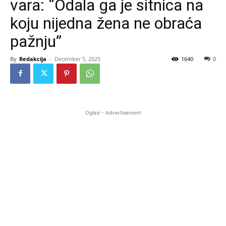
vara: “Odala ga je sitnica na
koju nijedna žena ne obraća
pažnju”
By
Redakcija
-
December 5, 2025
1640
0
Oglasi - Advertisement