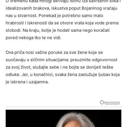
U vremenu kada mnogi skrivaju istinu iza savršenih slika i
idealizovanih brakova, iskustva poput Bojaninog vraćaju
nas u stvarnost. Ponekad je potrebno samo malo
hrabrosti i iskrenosti da se otvore vrata koja vode prema
slobodi. Na kraju, bolje je hodati sama nego koračati
pored nekoga tko te ne vidi.
Ova priča nosi važne poruke za sve žene koje se
suočavaju s sličnim situacijama: preuzmite odgovornost
za svoj život, slušajte sebe i ne bojte se donijeti teške
odluke. Jer, u konačnici, svaka žena zaslužuje ljubav koja
je iskrena i uzajamna.