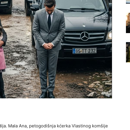
dija. Mala Ana, petogodišnja kćerka Vlastinog komšije