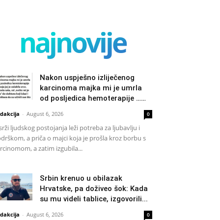
najnovije
Nakon uspješno izliječenog
karcinoma majka mi je umrla
od posljedica hemoterapije ……
dakcija
-
August 6, 2026
0
srži ljudskog postojanja leži potreba za ljubavlju i
drškom, a priča o majci koja je prošla kroz borbu s
rcinomom, a zatim izgubila...
Srbin krenuo u obilazak
Hrvatske, pa doživeo šok: Kada
su mu videli tablice, izgovorili...
dakcija
-
August 6, 2026
0