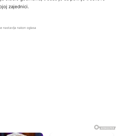
joj zajednici.
se nastavlja nakon oglasa