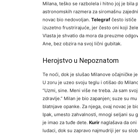
Milana, teško se razbolela i hitno joj je bila
astronomskih razmera za siromašnu zajednicu
novac bio nedovoljan.
Telegraf
često ističe
izuzetno frustrirajuće, jer često oni koji ž
Vlasta je shvatio da mora da preuzme odgovo
Ane, bez obzira na svoj lični gubitak.
Herojstvo u Nepoznatom
Te noći, dok je slušao Milanove očajničke j
U zoru je uzeo svoju teglu i otišao do Milan
“Uzmi, sine. Meni više ne treba. Ja sam svoj
zdravlje.” Milan je bio zapanjen; suze su mu 
blatnjave opanke. Za njega, ovaj novac je bi
Ipak, umesto zahvalnosti, mnogi seljani su g
je imao za tuđe dete.
Kurir
naglašava da oni k
ludaci, dok su zapravo najmudriji jer su slo