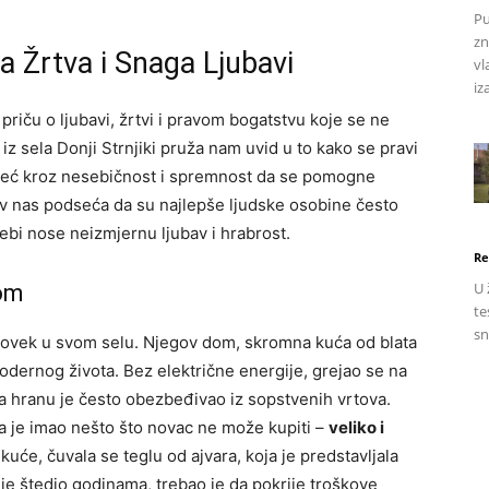
Pu
zn
ka Žrtva i Snaga Ljubavi
vl
iz
priču o ljubavi, žrtvi i pravom bogatstvu koje se ne
iz sela Donji Strnjiki pruža nam uvid u to kako se pravi
, već kroz nesebičnost i spremnost da se pomogne
tiv nas podseća da su najlepše ljudske osobine često
 sebi nose neizmjernu ljubav i hrabrost.
Re
U 
hom
te
sn
 čovek u svom selu. Njegov dom, skromna kuća od blata
modernog života. Bez električne energije, grejao se na
 a hranu je često obezbeđivao iz sopstvenih vrtova.
a je imao nešto što novac ne može kupiti –
veliko i
uće, čuvala se teglu od ajvara, koja je predstavljala
 je štedio godinama, trebao je da pokrije troškove