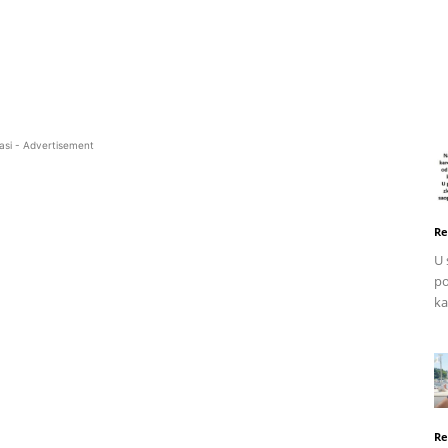
asi - Advertisement
Re
U 
po
ka
Re