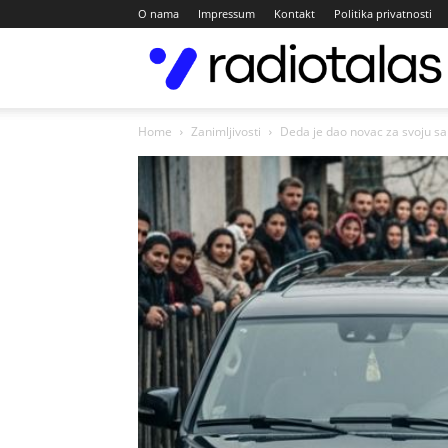
O nama
Impressum
Kontakt
Politika privatnosti
Home
Zanimljivosti
Deda je dao novac za svoju sa