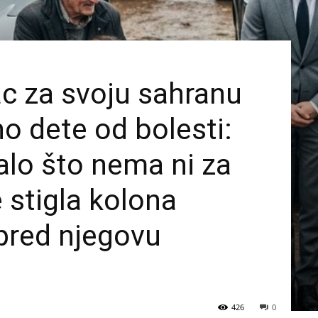
c za svoju sahranu
o dete od bolesti:
lo što nema ni za
e stigla kolona
 pred njegovu
426
0