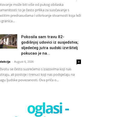
tovanje može biti više od pukog obilaska
amenitosti; to je često prilika za suočavanje s
astitim predrasudama i otkrivanje stvarnosti koja leži
a granica...
Pokosila sam travu 82-
godišnjoj udovici iz susjedstva;
sljedećeg jutra sudski izvršitelj
pokucao je na...
dakcija
-
August 6, 2026
0
životu se često susrećemo s izazovima koji nas
stiraju, ali postoje i trenuci koji nas podsjećaju na
agu ljudske povezanosti. Ova priča o...
oglasi -