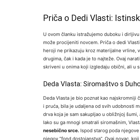
Priča o Dedi Vlasti: Istins
U ovom članku istražujemo duboku i dirljivu 
može procijeniti novcem. Priča o dedi Vlasti 
heroji ne prikazuju kroz materijalne vrline
drugima, čak i kada je to najteže. Ovaj nara
skriveni u onima koji izgledaju obični, ali u
Deda Vlasta: Siromaštvo s Du
Deda Vlasta je bio poznat kao najskromniji
i pruća, bila je udaljena od svih udobnosti 
drva koja je sam sakupljao u obližnjoj šumi,
Iako su ga mnogi smatrali siromašnim, Vlast
nesebično srce.
Ispod starog poda njegove k
njegov “fond dostojanstva”. Ovaj novac, koji