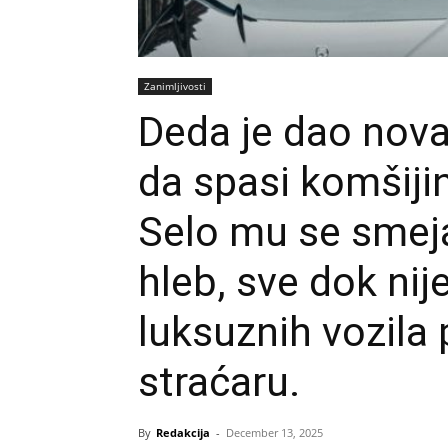
Zanimljivosti
Deda je dao nova
da spasi komšijin
Selo mu se smeja
hleb, sve dok nij
luksuznih vozila
straćaru.
By
Redakcija
-
December 13, 2025