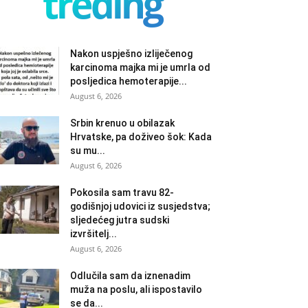
treding
Nakon uspješno izliječenog
karcinoma majka mi je umrla od
posljedica hemoterapije...
August 6, 2026
Srbin krenuo u obilazak
Hrvatske, pa doživeo šok: Kada
su mu...
August 6, 2026
Pokosila sam travu 82-
godišnjoj udovici iz susjedstva;
sljedećeg jutra sudski
izvršitelj...
August 6, 2026
Odlučila sam da iznenadim
muža na poslu, ali ispostavilo
se da...