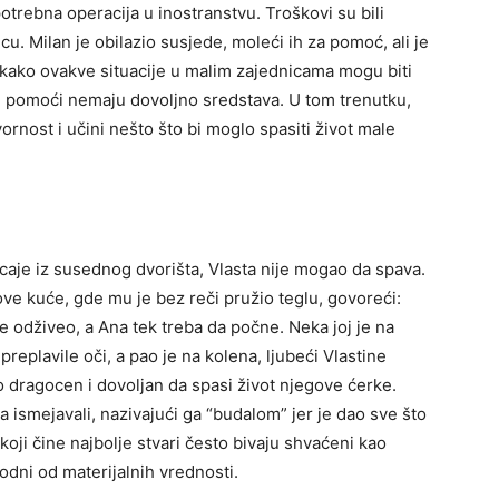
 potrebna operacija u inostranstvu. Troškovi su bili
. Milan je obilazio susjede, moleći ih za pomoć, ali je
 kako ovakve situacije u malim zajednicama mogu biti
ele pomoći nemaju dovoljno sredstava. U tom trenutku,
rnost i učini nešto što bi moglo spasiti život male
ecaje iz susednog dvorišta, Vlasta nije mogao da spava.
ove kuće, gde mu je bez reči pružio teglu, govoreći:
e odživeo, a Ana tek treba da počne. Neka joj je na
preplavile oči, a pao je na kolena, ljubeći Vlastine
o dragocen i dovoljan da spasi život njegove ćerke.
a ismejavali, nazivajući ga “budalom” jer je dao sve što
oji čine najbolje stvari često bivaju shvaćeni kao
bodni od materijalnih vrednosti.