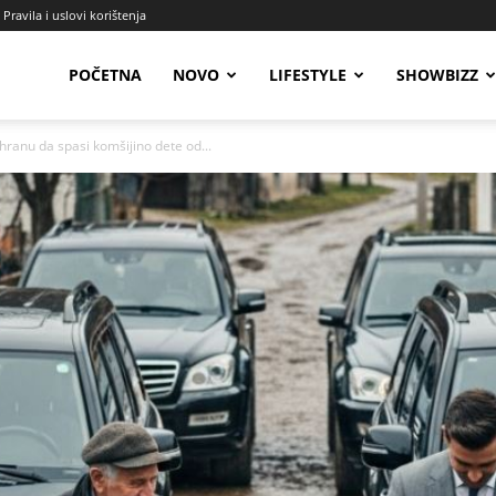
Pravila i uslovi korištenja
Radio
POČETNA
NOVO
LIFESTYLE
SHOWBIZZ
hranu da spasi komšijino dete od...
Talas