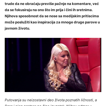
trude da ne obraćaju previše pažnje na komentare, već
da se fokusiraju na ono što im prija i čini ih sretnima.
Njihova sposobnost da se nose sa medijskim pritiscima
može poslužiti kao inspiracija za mnoge druge parove u
javnom životu.
Putovanja su neizostavni deo života poznatih ličnosti, a