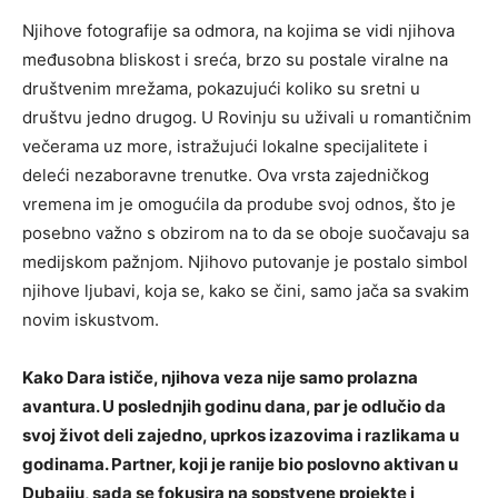
Njihove fotografije sa odmora, na kojima se vidi njihova
međusobna bliskost i sreća, brzo su postale viralne na
društvenim mrežama, pokazujući koliko su sretni u
društvu jedno drugog. U Rovinju su uživali u romantičnim
večerama uz more, istražujući lokalne specijalitete i
deleći nezaboravne trenutke. Ova vrsta zajedničkog
vremena im je omogućila da prodube svoj odnos, što je
posebno važno s obzirom na to da se oboje suočavaju sa
medijskom pažnjom. Njihovo putovanje je postalo simbol
njihove ljubavi, koja se, kako se čini, samo jača sa svakim
novim iskustvom.
Kako Dara ističe, njihova veza nije samo prolazna
avantura. U poslednjih godinu dana, par je odlučio da
svoj život deli zajedno, uprkos izazovima i razlikama u
godinama. Partner, koji je ranije bio poslovno aktivan u
Dubaiju, sada se fokusira na sopstvene projekte i