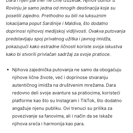
Dara i njen partner ne čine izuzetak. Njihov odmor u
Rovinju je samo jedna od mnogih destinacija koje su
posetili zajedno. Prethodno su bili na luksuznim
lokacijama poput Sardinije i Maldiva, što dodatno
doprinosi njihovoj medijskoj vidljivosti.
Ovakva putovanja
predstavljaju spoj privatnog užitka i javnog imidža,
pokazujući kako estradne ličnosti koriste svoja iskustva
kako bi stvorili privlačan sadržaj za svoje pratioce.
Njihova zajednička putovanja ne samo da obogaćuju
njihove lične živote, već i doprinose stvaranju
autentičnog imidža na društvenim mrežama. Dara
redovno deli svoje avanture sa pratiocima, koristeći
platforme kao što su Instagram i TikTok, što dodatno
angažuje njenu publiku.
Ovi trenuci su prilika za
povezivanje sa fanovima, ali i način da se iskaže
njihova sreća i harmonija kao para.