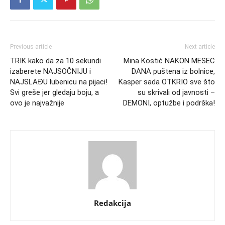
Previous article
Next article
TRIK kako da za 10 sekundi
Mina Kostić NAKON MESEC
izaberete NAJSOČNIJU i
DANA puštena iz bolnice,
NAJSLAĐU lubenicu na pijaci!
Kasper sada OTKRIO sve što
Svi greše jer gledaju boju, a
su skrivali od javnosti –
ovo je najvažnije
DEMONI, optužbe i podrška!
Redakcija