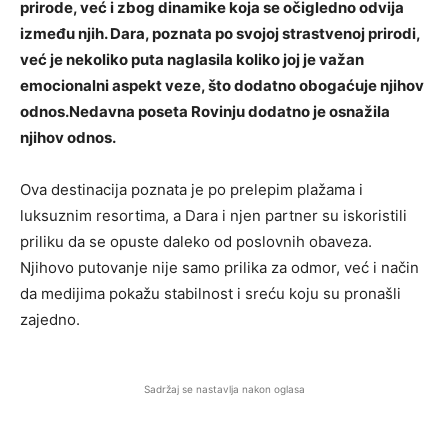
prirode, već i zbog dinamike koja se očigledno odvija
između njih. Dara, poznata po svojoj strastvenoj prirodi,
već je nekoliko puta naglasila koliko joj je važan
emocionalni aspekt veze, što dodatno obogaćuje njihov
odnos.Nedavna poseta Rovinju dodatno je osnažila
njihov odnos.
Ova destinacija poznata je po prelepim plažama i
luksuznim resortima, a Dara i njen partner su iskoristili
priliku da se opuste daleko od poslovnih obaveza.
Njihovo putovanje nije samo prilika za odmor, već i način
da medijima pokažu stabilnost i sreću koju su pronašli
zajedno.
Sadržaj se nastavlja nakon oglasa