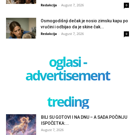
Redakcija
-
August 7, 2026
0
Osmogodišnji dečak je nosio zimsku kapu po
vrućini i odbijao da je skine čak...
Redakcija
-
August 7, 2026
0
oglasi -
advertisement
treding
BILI SU GOTOVI I NA DNU – A SADA POČINJU
ISPOČETKA:...
August 7, 2026