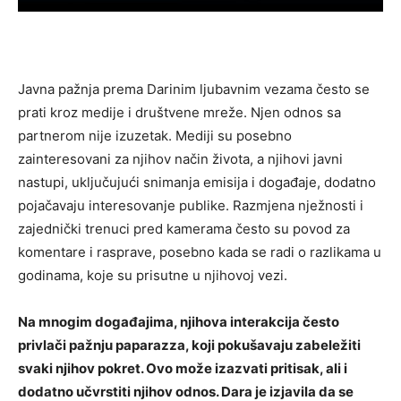
Javna pažnja prema Darinim ljubavnim vezama često se
prati kroz medije i društvene mreže. Njen odnos sa
partnerom nije izuzetak. Mediji su posebno
zainteresovani za njihov način života, a njihovi javni
nastupi, uključujući snimanja emisija i događaje, dodatno
pojačavaju interesovanje publike.
Razmjena nježnosti i
zajednički trenuci pred kamerama često su povod za
komentare i rasprave, posebno kada se radi o razlikama u
godinama, koje su prisutne u njihovoj vezi.
Na mnogim događajima, njihova interakcija često
privlači pažnju paparazza, koji pokušavaju zabeležiti
svaki njihov pokret. Ovo može izazvati pritisak, ali i
dodatno učvrstiti njihov odnos.
Dara je izjavila da se