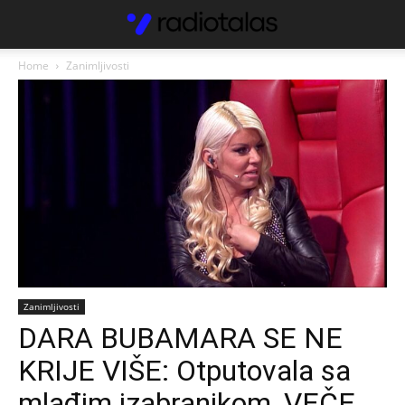
Home
Zanimljivosti
Zanimljivosti
DARA BUBAMARA SE NE
KRIJE VIŠE: Otputovala sa
mlađim izabranikom, VEČE