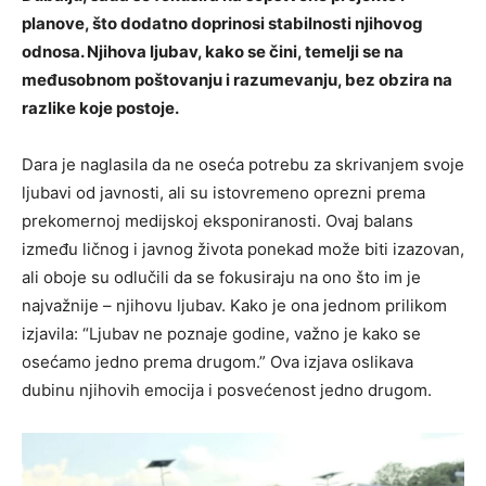
planove, što dodatno doprinosi stabilnosti njihovog
odnosa.
Njihova ljubav, kako se čini, temelji se na
međusobnom poštovanju i razumevanju, bez obzira na
razlike koje postoje.
Dara je naglasila da ne oseća potrebu za skrivanjem svoje
ljubavi od javnosti, ali su istovremeno oprezni prema
prekomernoj medijskoj eksponiranosti. Ovaj balans
između ličnog i javnog života ponekad može biti izazovan,
ali oboje su odlučili da se fokusiraju na ono što im je
najvažnije – njihovu ljubav.
Kako je ona jednom prilikom
izjavila: “Ljubav ne poznaje godine, važno je kako se
osećamo jedno prema drugom.” Ova izjava oslikava
dubinu njihovih emocija i posvećenost jedno drugom.