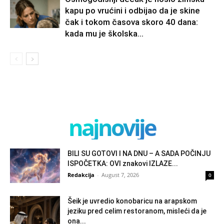
kapu po vrućini i odbijao da je skine
čak i tokom časova skoro 40 dana:
kada mu je školska...
najnovije
BILI SU GOTOVI I NA DNU – A SADA POČINJU
ISPOČETKA: OVI znakovi IZLAZE...
Redakcija
-
August 7, 2026
0
Šeik je uvredio konobaricu na arapskom
jeziku pred celim restoranom, misleći da je
ona...