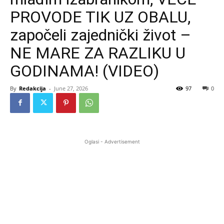
PROVODE TIK UZ OBALU,
započeli zajednički život –
NE MARE ZA RAZLIKU U
GODINAMA! (VIDEO)
By
Redakcija
-
June 27, 2026
97
0
Oglasi - Advertisement