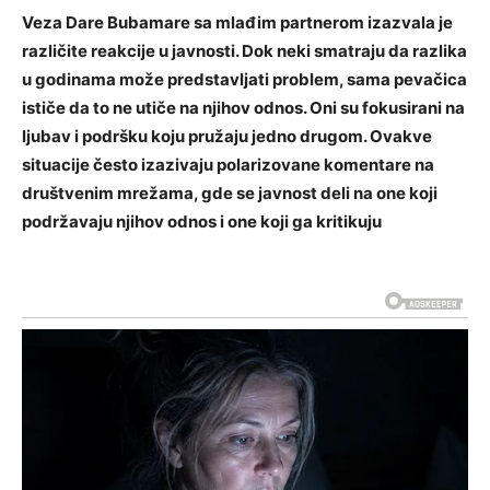
Veza Dare Bubamare sa mlađim partnerom izazvala je
različite reakcije u javnosti. Dok neki smatraju da razlika
u godinama može predstavljati problem, sama pevačica
ističe da to ne utiče na njihov odnos. Oni su fokusirani na
ljubav i podršku koju pružaju jedno drugom.
Ovakve
situacije često izazivaju polarizovane komentare na
društvenim mrežama, gde se javnost deli na one koji
podržavaju njihov odnos i one koji ga kritikuju