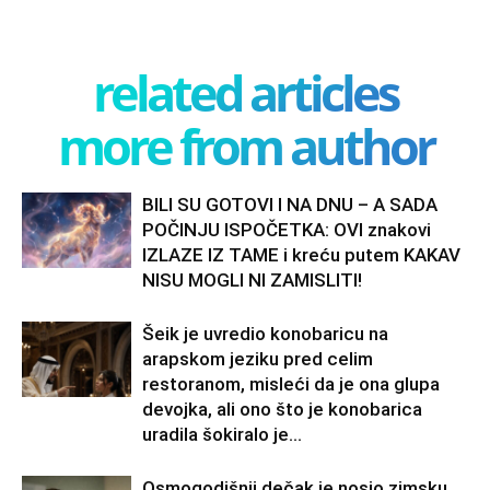
related articles
more from author
BILI SU GOTOVI I NA DNU – A SADA
POČINJU ISPOČETKA: OVI znakovi
IZLAZE IZ TAME i kreću putem KAKAV
NISU MOGLI NI ZAMISLITI!
Šeik je uvredio konobaricu na
arapskom jeziku pred celim
restoranom, misleći da je ona glupa
devojka, ali ono što je konobarica
uradila šokiralo je...
Osmogodišnji dečak je nosio zimsku