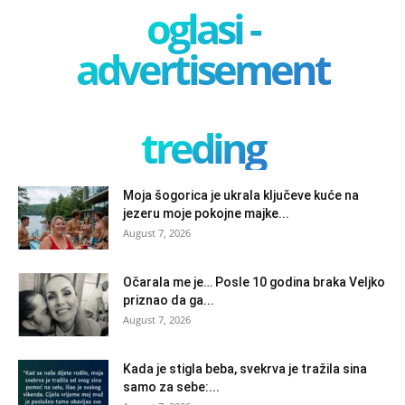
oglasi -
advertisement
treding
Moja šogorica je ukrala ključeve kuće na
jezeru moje pokojne majke...
August 7, 2026
Očarala me je… Posle 10 godina braka Veljko
priznao da ga...
August 7, 2026
Kada je stigla beba, svekrva je tražila sina
samo za sebe:...