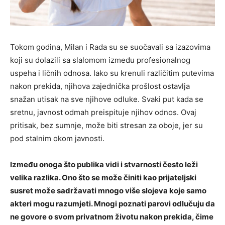
Tokom godina, Milan i Rada su se suočavali sa izazovima
koji su dolazili sa slalomom između profesionalnog
uspeha i ličnih odnosa. Iako su krenuli različitim putevima
nakon prekida, njihova zajednička prošlost ostavlja
snažan utisak na sve njihove odluke. Svaki put kada se
sretnu, javnost odmah preispituje njihov odnos. Ovaj
pritisak, bez sumnje, može biti stresan za oboje, jer su
pod stalnim okom javnosti.
Između onoga što publika vidi i stvarnosti često leži
velika razlika. Ono što se može činiti kao prijateljski
susret može sadržavati mnogo više slojeva koje samo
akteri mogu razumjeti. Mnogi poznati parovi odlučuju da
ne govore o svom privatnom životu nakon prekida, čime