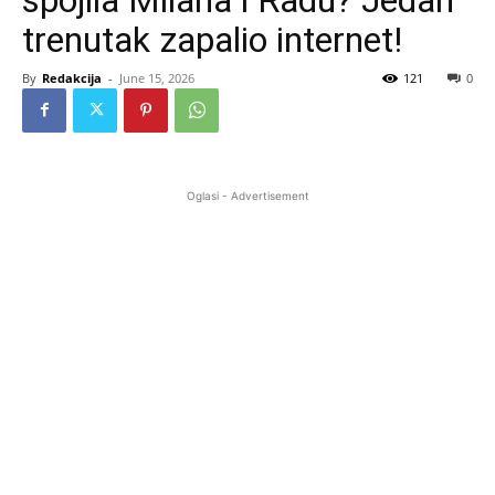
trenutak zapalio internet!
By
Redakcija
-
June 15, 2026
121
0
Oglasi - Advertisement