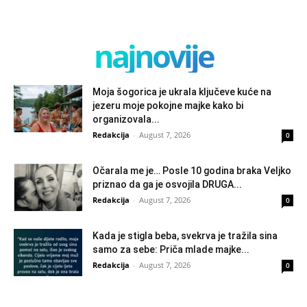
najnovije
Moja šogorica je ukrala ključeve kuće na
jezeru moje pokojne majke kako bi
organizovala...
Redakcija
-
August 7, 2026
0
Očarala me je… Posle 10 godina braka Veljko
priznao da ga je osvojila DRUGA...
Redakcija
-
August 7, 2026
0
Kada je stigla beba, svekrva je tražila sina
samo za sebe: Priča mlade majke...
Redakcija
-
August 7, 2026
0