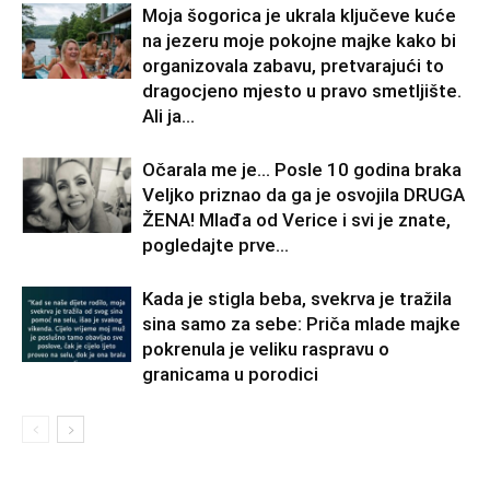
Moja šogorica je ukrala ključeve kuće
na jezeru moje pokojne majke kako bi
organizovala zabavu, pretvarajući to
dragocjeno mjesto u pravo smetljište.
Ali ja...
Očarala me je… Posle 10 godina braka
Veljko priznao da ga je osvojila DRUGA
ŽENA! Mlađa od Verice i svi je znate,
pogledajte prve...
Kada je stigla beba, svekrva je tražila
sina samo za sebe: Priča mlade majke
pokrenula je veliku raspravu o
granicama u porodici