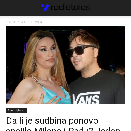
Home
Zanimljivosti
Zanimljivosti
Da li je sudbina ponovo
spojila Milana i Radu? Jedan