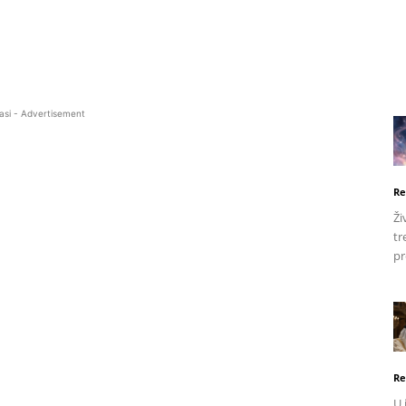
asi - Advertisement
Re
Ži
tr
pr
Re
U 