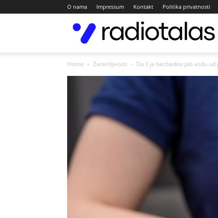
O nama
Impressum
Kontakt
Politika privatnosti
Home
Zanimljivosti
Da li je bezbedno piti vodu od 