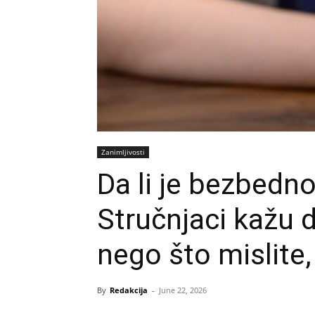
Zanimljivosti
Da li je bezbedno
Stručnjaci kažu 
nego što mislite
By
Redakcija
-
June 22, 2026