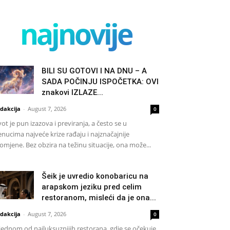
najnovije
BILI SU GOTOVI I NA DNU – A
SADA POČINJU ISPOČETKA: OVI
znakovi IZLAZE...
dakcija
-
August 7, 2026
0
vot je pun izazova i previranja, a često se u
enucima najveće krize rađaju i najznačajnije
omjene. Bez obzira na težinu situacije, ona može...
Šeik je uvredio konobaricu na
arapskom jeziku pred celim
restoranom, misleći da je ona...
dakcija
-
August 7, 2026
0
jednom od najluksuznijih restorana, gdje se očekuje