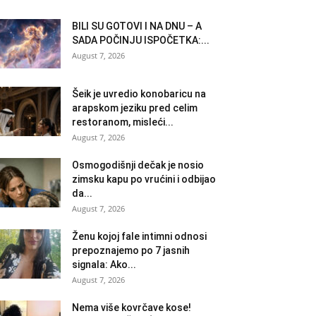
BILI SU GOTOVI I NA DNU – A
SADA POČINJU ISPOČETKA:...
August 7, 2026
Šeik je uvredio konobaricu na
arapskom jeziku pred celim
restoranom, misleći...
August 7, 2026
Osmogodišnji dečak je nosio
zimsku kapu po vrućini i odbijao
da...
August 7, 2026
Ženu kojoj fale intimni odnosi
prepoznajemo po 7 jasnih
signala: Ako...
August 7, 2026
Nema više kovrčave kose!