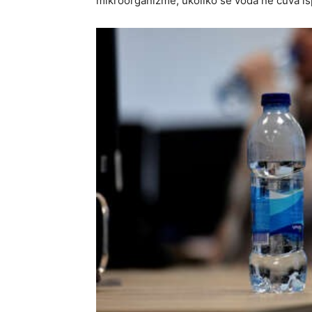
mikroorganizme, ukoliko se voda ne čuva is