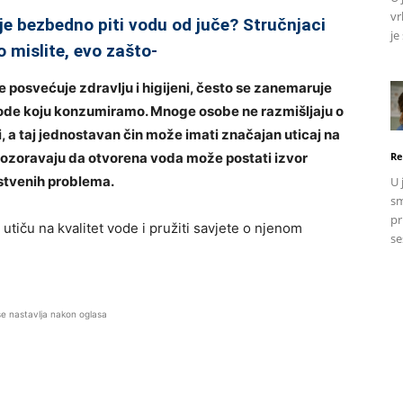
vr
je bezbedno piti vodu od juče? Stručnjaci
je
 mislite, evo zašto-
e posvećuje zdravlju i higijeni, često se zanemaruje
 vode koju konzumiramo. Mnoge osobe ne razmišljaju o
i, a taj jednostavan čin može imati značajan uticaj na
upozoravaju da otvorena voda može postati izvor
Re
vstvenih problema.
U 
sm
pr
utiču na kvalitet vode i pružiti savjete o njenom
se
se nastavlja nakon oglasa