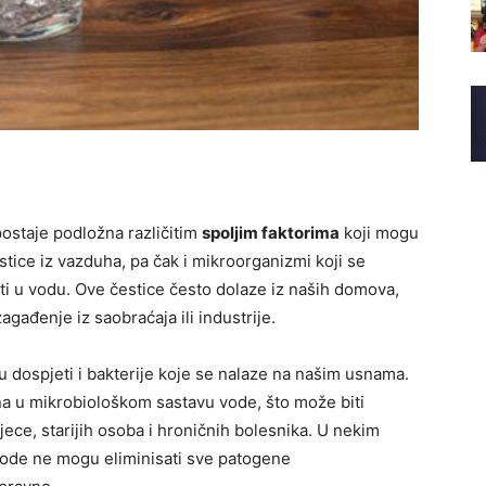
postaje podložna različitim
spoljim faktorima
koji mogu
čestice iz vazduha, pa čak i mikroorganizmi koji se
i u vodu. Ove čestice često dolaze iz naših domova,
zagađenje iz saobraćaja ili industrije.
 dospjeti i bakterije koje se nalaze na našim usnama.
a u mikrobiološkom sastavu vode, što može biti
ece, starijih osoba i hroničnih bolesnika. U nekim
 vode ne mogu eliminisati sve patogene