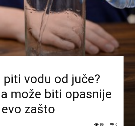
 piti vodu od juče?
da može biti opasnije
, evo zašto
96
0