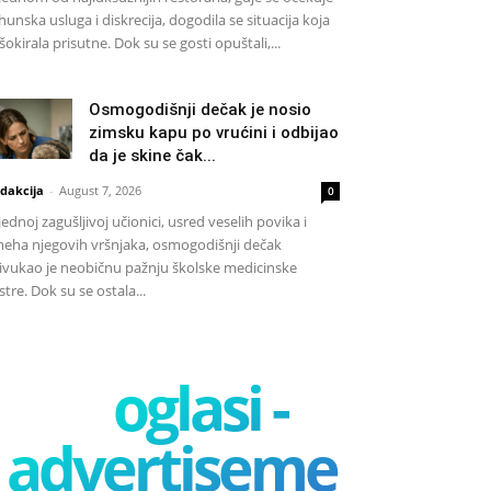
hunska usluga i diskrecija, dogodila se situacija koja
 šokirala prisutne. Dok su se gosti opuštali,...
Osmogodišnji dečak je nosio
zimsku kapu po vrućini i odbijao
da je skine čak...
dakcija
-
August 7, 2026
0
jednoj zagušljivoj učionici, usred veselih povika i
eha njegovih vršnjaka, osmogodišnji dečak
ivukao je neobičnu pažnju školske medicinske
stre. Dok su se ostala...
oglasi -
advertisement