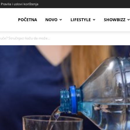
Pravila i uslovi korištenja
Radio
POČETNA
NOVO
LIFESTYLE
SHOWBIZZ
juče? Stručnjaci kažu da može...
Talas