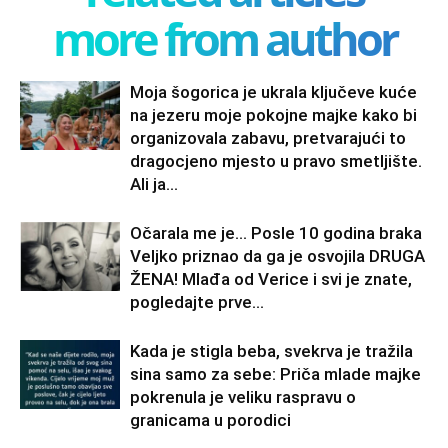
more from author
Moja šogorica je ukrala ključeve kuće
na jezeru moje pokojne majke kako bi
organizovala zabavu, pretvarajući to
dragocjeno mjesto u pravo smetljište.
Ali ja...
Očarala me je… Posle 10 godina braka
Veljko priznao da ga je osvojila DRUGA
ŽENA! Mlađa od Verice i svi je znate,
pogledajte prve...
Kada je stigla beba, svekrva je tražila
sina samo za sebe: Priča mlade majke
pokrenula je veliku raspravu o
granicama u porodici