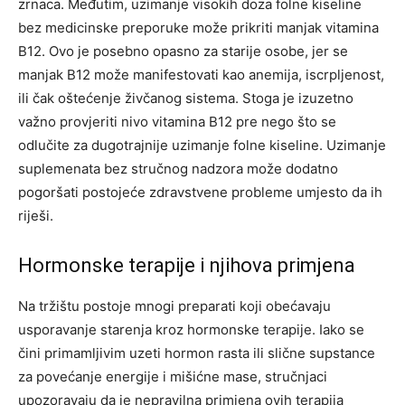
zrnaca. Međutim, uzimanje visokih doza folne kiseline
bez medicinske preporuke može prikriti manjak vitamina
B12. Ovo je posebno opasno za starije osobe, jer se
manjak B12 može manifestovati kao anemija, iscrpljenost,
ili čak oštećenje živčanog sistema. Stoga je izuzetno
važno provjeriti nivo vitamina B12 pre nego što se
odlučite za dugotrajnije uzimanje folne kiseline. Uzimanje
suplemenata bez stručnog nadzora može dodatno
pogoršati postojeće zdravstvene probleme umjesto da ih
riješi.
Hormonske terapije i njihova primjena
Na tržištu postoje mnogi preparati koji obećavaju
usporavanje starenja kroz hormonske terapije. Iako se
čini primamljivim uzeti hormon rasta ili slične supstance
za povećanje energije i mišićne mase, stručnjaci
upozoravaju da je nepravilna primjena ovih terapija