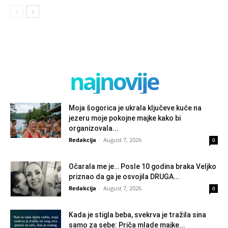
najnovije
Moja šogorica je ukrala ključeve kuće na
jezeru moje pokojne majke kako bi
organizovala...
Redakcija
-
August 7, 2026
0
Očarala me je… Posle 10 godina braka Veljko
priznao da ga je osvojila DRUGA...
Redakcija
-
August 7, 2026
0
Kada je stigla beba, svekrva je tražila sina
samo za sebe: Priča mlade majke...