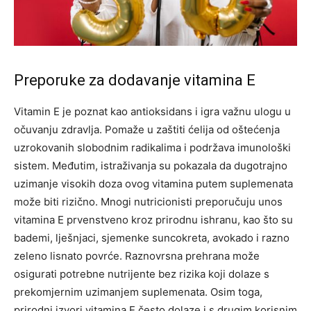
Preporuke za dodavanje vitamina E
Vitamin E je poznat kao antioksidans i igra važnu ulogu u
očuvanju zdravlja. Pomaže u zaštiti ćelija od oštećenja
uzrokovanih slobodnim radikalima i podržava imunološki
sistem. Međutim, istraživanja su pokazala da dugotrajno
uzimanje visokih doza ovog vitamina putem suplemenata
može biti rizično.
Mnogi nutricionisti preporučuju unos
vitamina E prvenstveno kroz prirodnu ishranu, kao što su
bademi, lješnjaci, sjemenke suncokreta, avokado i razno
zeleno lisnato povrće. Raznovrsna prehrana može
osigurati potrebne nutrijente bez rizika koji dolaze s
prekomjernim uzimanjem suplemenata.
Osim toga,
prirodni izvori vitamina E često dolaze i s drugim korisnim