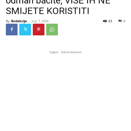
odmah bacite, VIŠE IH NE
SMIJETE KORISTITI
By
Redakcija
-
July 7, 2026
63
0
Oglasi - Advertisement