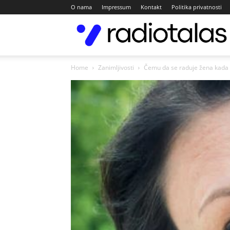
O nama
Impressum
Kontakt
Politika privatnosti
Home
Zanimljivosti
Čemu da se raduje žena kada p