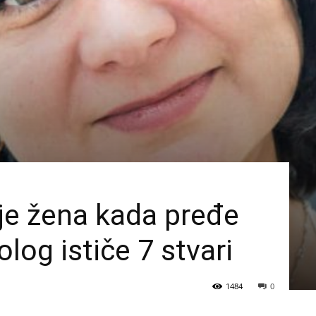
je žena kada pređe
log ističe 7 stvari
1484
0