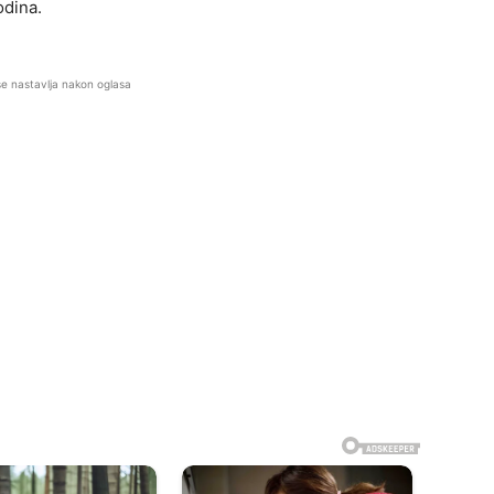
odina.
se nastavlja nakon oglasa