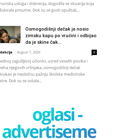
hunska usluga i diskrecija, dogodila se situacija koja
 šokirala prisutne. Dok su se gosti opuštali,...
Osmogodišnji dečak je nosio
zimsku kapu po vrućini i odbijao
da je skine čak...
dakcija
-
August 7, 2026
0
jednoj zagušljivoj učionici, usred veselih povika i
eha njegovih vršnjaka, osmogodišnji dečak
ivukao je neobičnu pažnju školske medicinske
stre. Dok su se ostala...
oglasi -
advertisement