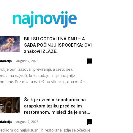
najnovije
BILI SU GOTOVI I NA DNU – A
SADA POČINJU ISPOČETKA: OVI
znakovi IZLAZE...
dakcija
-
August 7, 2026
0
vot je pun izazova i previranja, a često se u
enucima najveće krize rađaju i najznačajnije
omjene. Bez obzira na težinu situacije, ona može...
Šeik je uvredio konobaricu na
arapskom jeziku pred celim
restoranom, misleći da je ona...
dakcija
-
August 7, 2026
0
jednom od najluksuznijih restorana, gdje se očekuje