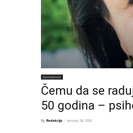
Zanimljivosti
Čemu da se radu
50 godina – psiho
By
Redakcija
-
January 28, 2026