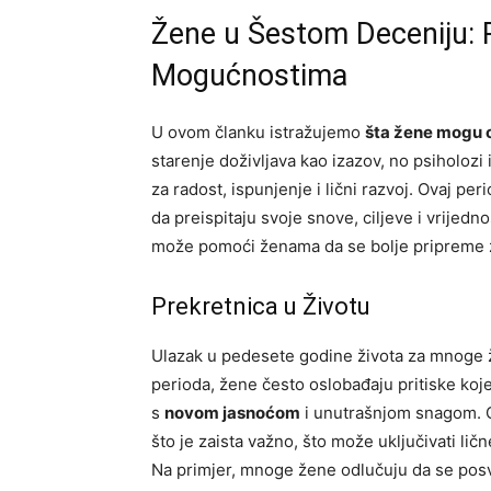
Žene u Šestom Deceniju: 
Mogućnostima
U ovom članku istražujemo
šta žene mogu 
starenje doživljava kao izazov, no psiholozi
za radost, ispunjenje i lični razvoj. Ovaj p
da preispitaju svoje snove, ciljeve i vrije
može pomoći ženama da se bolje pripreme za
Prekretnica u Životu
Ulazak u pedesete godine života za mnoge 
perioda, žene često oslobađaju pritiske koj
s
novom jasnoćom
i unutrašnjom snagom. 
što je zaista važno, što može uključivati lič
Na primjer, mnoge žene odlučuju da se posvet