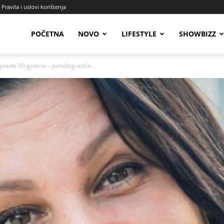
Pravila i uslovi korištenja
Radio
POČETNA
NOVO
LIFESTYLE
SHOWBIZZ
ređe 50 godina – psiholog ističe...
Talas