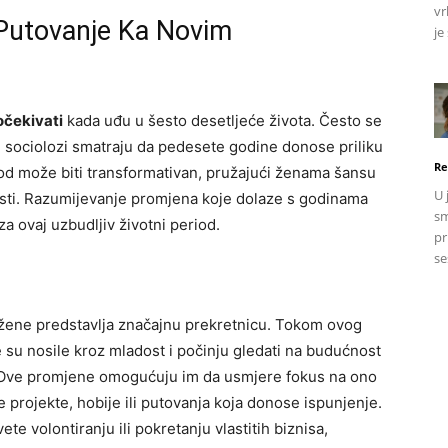
vr
Putovanje Ka Novim
je
očekivati
kada uđu u šesto desetljeće života. Često se
 i sociolozi smatraju da pedesete godine donose priliku
Re
eriod može biti transformativan, pružajući ženama šansu
U 
dnosti. Razumijevanje promjena koje dolaze s godinama
sm
 ovaj uzbudljiv životni period.
pr
se
žene predstavlja značajnu prekretnicu. Tokom ovog
e su nosile kroz mladost i počinju gledati na budućnost
Ove promjene omogućuju im da usmjere fokus na ono
ne projekte, hobije ili putovanja koja donose ispunjenje.
e volontiranju ili pokretanju vlastitih biznisa,