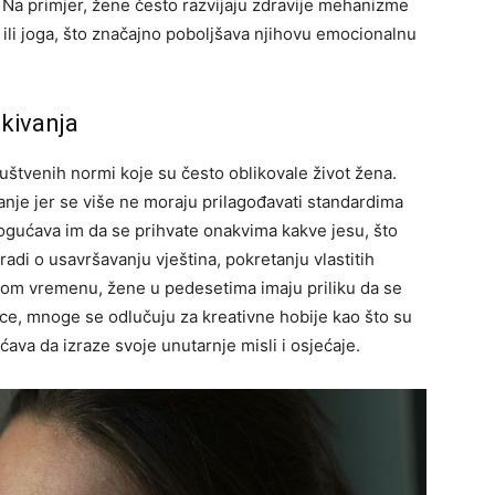
. Na primjer, žene često razvijaju zdravije mehanizme
 ili joga, što značajno poboljšava njihovu emocionalnu
kivanja
tvenih normi koje su često oblikovale život žena.
je jer se više ne moraju prilagođavati standardima
ogućava im da se prihvate onakvima kakve jesu, što
 radi o usavršavanju vještina, pokretanju vlastitih
dnom vremenu, žene u pedesetima imaju priliku da se
ice, mnoge se odlučuju za kreativne hobije kao što su
ćava da izraze svoje unutarnje misli i osjećaje.