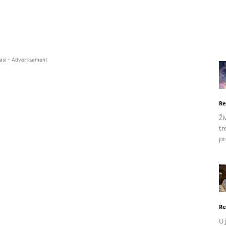
asi - Advertisement
Re
Ži
tr
pr
Re
U 