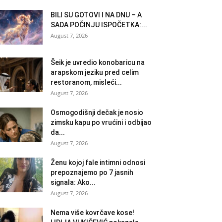
BILI SU GOTOVI I NA DNU – A
SADA POČINJU ISPOČETKA:...
August 7, 2026
Šeik je uvredio konobaricu na
arapskom jeziku pred celim
restoranom, misleći...
August 7, 2026
Osmogodišnji dečak je nosio
zimsku kapu po vrućini i odbijao
da...
August 7, 2026
Ženu kojoj fale intimni odnosi
prepoznajemo po 7 jasnih
signala: Ako...
August 7, 2026
Nema više kovrčave kose!