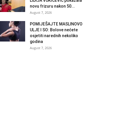
LIDIJA VUKIČEVIĆ pokazala
novu frizuru nakon 50...
August 7, 2026
POMIJEŠAJTE MASLINOVO
ULJE I SO: Bolove nećete
osjetiti narednih nekoliko
godina
August 7, 2026