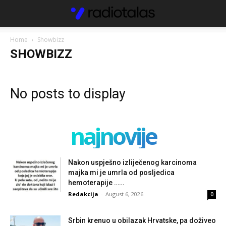
Home
Showbizz
SHOWBIZZ
No posts to display
najnovije
Nakon uspješno izliječenog karcinoma
majka mi je umrla od posljedica
hemoterapije ……
Redakcija
-
August 6, 2026
0
Srbin krenuo u obilazak Hrvatske, pa doživeo