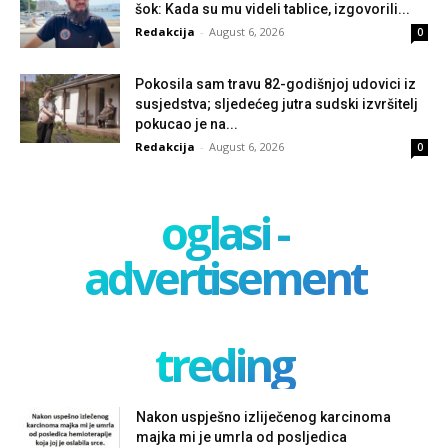
šok: Kada su mu videli tablice, izgovorili...
Redakcija
-
August 6, 2026
0
Pokosila sam travu 82-godišnjoj udovici iz
susjedstva; sljedećeg jutra sudski izvršitelj
pokucao je na...
Redakcija
-
August 6, 2026
0
oglasi -
advertisement
treding
Nakon uspješno izliječenog karcinoma
majka mi je umrla od posljedica