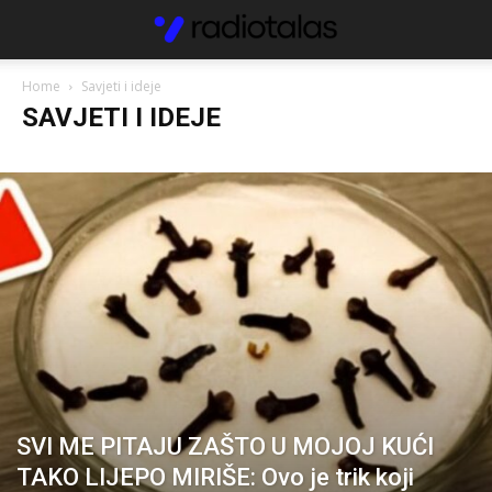
Home
Savjeti i ideje
SAVJETI I IDEJE
SVI ME PITAJU ZAŠTO U MOJOJ KUĆI
TAKO LIJEPO MIRIŠE: Ovo je trik koji