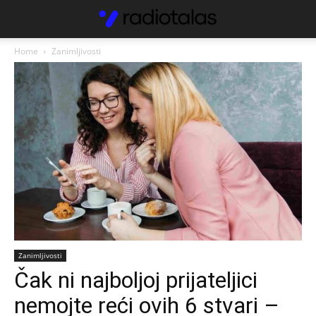
Home
Zanimljivosti
Zanimljivosti
Čak ni najboljoj prijateljici
nemojte reći ovih 6 stvari –