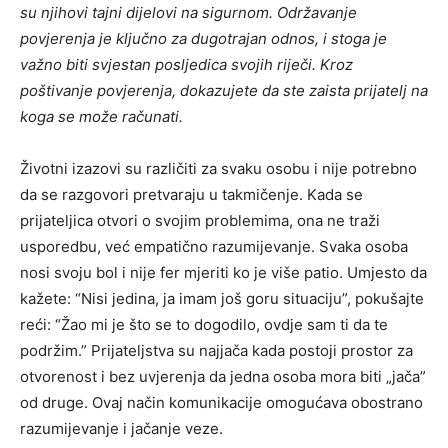
su njihovi tajni dijelovi na sigurnom.
Održavanje
povjerenja je ključno za dugotrajan odnos, i stoga je
važno biti svjestan posljedica svojih riječi. Kroz
poštivanje povjerenja, dokazujete da ste zaista prijatelj na
koga se može računati.
Životni izazovi su različiti za svaku osobu i nije potrebno
da se razgovori pretvaraju u takmičenje. Kada se
prijateljica otvori o svojim problemima, ona ne traži
usporedbu, već empatično razumijevanje. Svaka osoba
nosi svoju bol i nije fer mjeriti ko je više patio.
Umjesto da
kažete: “Nisi jedina, ja imam još goru situaciju”, pokušajte
reći: “Žao mi je što se to dogodilo, ovdje sam ti da te
podržim.” Prijateljstva su najjača kada postoji prostor za
otvorenost i bez uvjerenja da jedna osoba mora biti „jača”
od druge.
Ovaj način komunikacije omogućava obostrano
razumijevanje i jačanje veze.