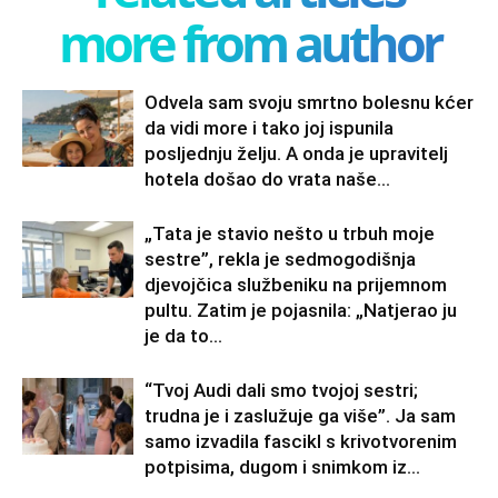
more from author
Odvela sam svoju smrtno bolesnu kćer
da vidi more i tako joj ispunila
posljednju želju. A onda je upravitelj
hotela došao do vrata naše...
„Tata je stavio nešto u trbuh moje
sestre”, rekla je sedmogodišnja
djevojčica službeniku na prijemnom
pultu. Zatim je pojasnila: „Natjerao ju
je da to...
“Tvoj Audi dali smo tvojoj sestri;
trudna je i zaslužuje ga više”. Ja sam
samo izvadila fascikl s krivotvorenim
potpisima, dugom i snimkom iz...