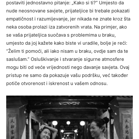
postaviti jednostavno pitanje: „Kako si ti?” Umjesto da
nude neosnovane savjete, prijateljice bi trebale pokazati
empatičnost i razumijevanje, jer nikada ne znate kroz šta
neka osoba prolazi iza zatvorenih vrata.
Na primjer, ako
se vaša prijateljica suočava s problemima u braku,
umjesto da joj kažete kako biste vi uradile, bolje je reći:
“Želim ti pomoći, ali iako nisam u braku, ovdje sam da te
saslušam.” Osluškivanje i stvaranje sigurne atmosfere
mogu biti od veće vrijednosti nego davanje savjeta.
Ovaj
pristup ne samo da pokazuje vašu podršku, već također
potiče otvorenost i iskrenost u vašem odnosu.