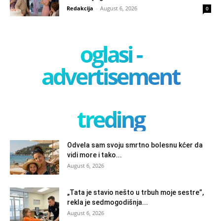
Redakcija
-
August 6, 2026
0
oglasi -
advertisement
treding
Odvela sam svoju smrtno bolesnu kćer da
vidi more i tako...
August 6, 2026
„Tata je stavio nešto u trbuh moje sestre”,
rekla je sedmogodišnja...
August 6, 2026