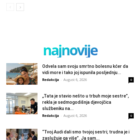
najnovije
Odvela sam svoju smrtno bolesnu kćer da
vidi more i tako joj ispunila posljednju...
Redakcija
-
August 6, 2026
0
„Tata je stavio nešto u trbuh moje sestre”,
rekla je sedmogodišnja djevojčica
službeniku na...
Redakcija
-
August 6, 2026
0
“Tvoj Audi dali smo tvojoj sestri; trudna je i
zaslužuje ga više”. Ja sam...