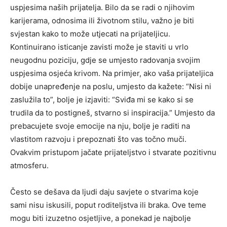
uspjesima naših prijatelja. Bilo da se radi o njihovim
karijerama, odnosima ili životnom stilu, važno je biti
svjestan kako to može utjecati na prijateljicu.
Kontinuirano isticanje zavisti može je staviti u vrlo
neugodnu poziciju, gdje se umjesto radovanja svojim
uspjesima osjeća krivom. Na primjer, ako vaša prijateljica
dobije unapređenje na poslu, umjesto da kažete: “Nisi ni
zaslužila to”, bolje je izjaviti: “Sviđa mi se kako si se
trudila da to postigneš, stvarno si inspiracija.” Umjesto da
prebacujete svoje emocije na nju, bolje je raditi na
vlastitom razvoju i prepoznati što vas točno muči.
Ovakvim pristupom jačate prijateljstvo i stvarate pozitivnu
atmosferu.
Često se dešava da ljudi daju savjete o stvarima koje
sami nisu iskusili, poput roditeljstva ili braka.
Ove teme
mogu biti izuzetno osjetljive, a ponekad je najbolje