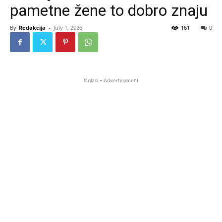
pametne žene to dobro znaju
By
Redakcija
-
July 1, 2026
161
0
Oglasi - Advertisement