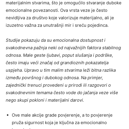
materijalnim stvarima, što je omogućilo stvaranje duboke
emocionalne povezanosti. Ova vrsta veze je često
nevidljiva za društvo koje valorizuje materijalno, ali je
izuzetno važna za unutrašnji mir i sreću pojedinca.
Studije pokazuju da su emocionalna dostupnost i
svakodnevna pažnja neki od najvažnijih faktora stabilnog
odnosa. Male geste ljubavi, poput slušanja i podrške,
često imaju veći značaj od grandioznih pokazatelja
uspjeha. Upravo u tim malim stvarima leži bitna razlika
između površnog i dubokog odnosa. Na primjer,
zajednički trenuci provedeni u prirodi ili razgovori o
svakodnevnim temama često vode do jačanja veze više
nego skupi pokloni i materijalni darovi.
Ove male akcije grade povjerenje, a to povjerenje
pruža sigurnost koja je ključna za emocionalno