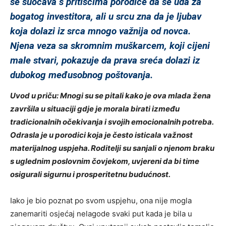
se suočava s pritiscima porodice da se uda za
bogatog investitora, ali u srcu zna da je ljubav
koja dolazi iz srca mnogo važnija od novca.
Njena veza sa skromnim muškarcem, koji cijeni
male stvari, pokazuje da prava sreća dolazi iz
dubokog međusobnog poštovanja.
Uvod u priču: Mnogi su se pitali kako je ova mlada žena
završila u situaciji gdje je morala birati između
tradicionalnih očekivanja i svojih emocionalnih potreba.
Odrasla je u porodici koja je često isticala važnost
materijalnog uspjeha. Roditelji su sanjali o njenom braku
s uglednim poslovnim čovjekom, uvjereni da bi time
osigurali sigurnu i prosperitetnu budućnost.
Iako je bio poznat po svom uspjehu, ona nije mogla
zanemariti osjećaj nelagode svaki put kada je bila u