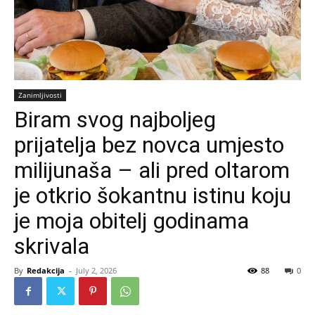
Zanimljivosti
Biram svog najboljeg
prijatelja bez novca umjesto
milijunaša – ali pred oltarom
je otkrio šokantnu istinu koju
je moja obitelj godinama
skrivala
By
Redakcija
-
July 2, 2026
88
0