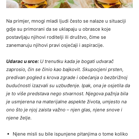
Na primjer, mnogi mladi ljudi često se nalaze u situaciji
gdje su primorani da se uklapaju u obrasce koje
postavljaju njihovi roditelji ili društvo, čime se
zanemaruju njihovi pravi osjećaji i aspiracije.
Udarac u srce:
U trenutku kada je bogati udvarač
zaprosio, čin se činio kao bajkovit. Skupocjeni prsten,
predivan pogled s krova zgrade i obećanja o bezbrižnoj
budućnosti izazvali su uzbuđenje. Ipak, ona je osjetila da
je to više predstava nego stvarnost. Njegova pažnja bila
je usmjerena na materijalne aspekte života, umjesto na
ono što je njoj zaista važno – njen glas, njene snove i
njene želje.
Njene misli su bile ispunjene pitanjima o tome koliko