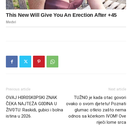
Previous article
Next article
OVAJ H0R0SK0PSKl ZNAK
TUŽNO je kada otac govori
ČEKA NAJTEŽA G0DlNA U
ovako o svom djetetu! Poznati
ŽlV0TU: Raskidi, gubici i bolna
glumac otkrio zašto nema
istina u 2026.
odnos sa kćerkom IVOM! Ove
riječi lome srca