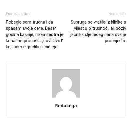
Previous article
Next article
Pobegla sam trudna i da
Supruga se vratila iz klinike s
spasem svoje dete. Deset
viješću o trudnoći, ali poziv
godina kasnije, moja sestra je
liječnika sljedećeg dana sve je
konačno pronašla „novi život“
promijenio.
koji sam izgradila iz ničega
Redakcija