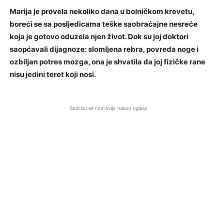
Marija je provela nekoliko dana u bolničkom krevetu,
boreći se sa posljedicama teške saobraćajne nesreće
koja je gotovo oduzela njen život. Dok su joj doktori
saopćavali dijagnoze: slomljena rebra, povreda noge i
ozbiljan potres mozga, ona je shvatila da joj fizičke rane
nisu jedini teret koji nosi.
Sadržaj se nastavlja nakon oglasa