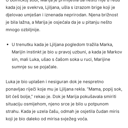
kada joj je svekrva, Ljiljana, ušla s izrazom brige koji je
djelovao umješan i iznenada neprirodan. Njena brižnost
je bila lažna, a Marija je osjećala da je u pitanju nešto
mnogo ozbiljnije.
U trenutku kada je Ljiljana pogledom tražila Marka,
Marijin instinkt je bio u pravoj uzbuni, a kada je Markov
sin, mali Luka, ušao s čašom soka u ruci, Marijine
sumnje su se pojačale.
Luka je bio uplašen i nesiguran dok je nespretno
ponavljao riječi koje mu je Ljiljana rekla. “Mama, popij sok,
bit ćeš bolje,” rekao je. Dok je Marija pokušavala smiriti
situaciju osmijehom, njeno srce je bilo u potpunom
strahu. Kada je uzela čašu, odmah je osjetila čudan miris
koji je bio daleko od mirisa svježeg voća.