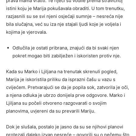
prava mama vratiti. Te riječi su vodile prema stravičnoj
istini koju je Marija pokušavala obraditi. U tom trenutku,
razjasnili su se svi njeni osjećaji sumnje – nesreća nije
bila slučajna, već su iza nje stajali ljudi koje je voljela i
kojima je vjerovala.
Odlučila je ostati pribrana, znajući da bi svaki njen
pokret mogao biti zabilježen i iskoristen protiv nje.
Kada su Marko i Ljiljana na trenutak skrenuli pogled,
Marija je iskoristila priliku da isprazni čašu u vazu s
cvijećem. Pretvarajući se da je popila sok, zatvorila je oči,
a njena odluka je ubrzo donijela prve odgovore. Marko i
Ljiljana su počeli otvoreno razgovarati o svojim
planovima, uvjereni da su prevarili Mariju.
Dok je slušala, postalo je jasno da su se njihovi planovi
protezali daleko izvan nesreće – govorili su o nečemu što