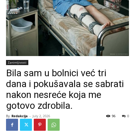
Zanimljivosti
Bila sam u bolnici već tri
dana i pokušavala se sabrati
nakon nesreće koja me
gotovo zdrobila.
By
Redakcija
-
July 2, 2026
96
0