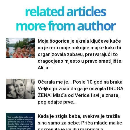
related articles
more from author
Moja šogorica je ukrala ključeve kuće
na jezeru moje pokojne majke kako bi
organizovala zabavu, pretvarajući to
dragocjeno mjesto u pravo smetljište.
Ali ja...
Očarala me je… Posle 10 godina braka
Veljko priznao da ga je osvojila DRUGA
ŽENA! Mlađa od Verice i svi je znate,
pogledajte prve...
Kada je stigla beba, svekrva je tražila
sina samo za sebe: Priča mlade majke
pokrenula je veliku raspravu o