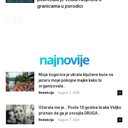
granicama u porodici
najnovije
Moja šogorica je ukrala ključeve kuće na
jezeru moje pokojne majke kako bi
organizovala...
Redakcija
-
August 7, 2026
0
Očarala me je… Posle 10 godina braka Veljko
priznao da ga je osvojila DRUGA...
Redakcija
-
August 7, 2026
0