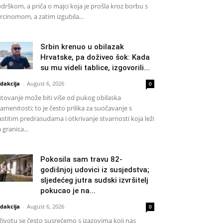
drškom, a priča o majci koja je prošla kroz borbu s
rcinomom, a zatim izgubila...
Srbin krenuo u obilazak
Hrvatske, pa doživeo šok: Kada
su mu videli tablice, izgovorili...
dakcija
-
August 6, 2026
0
tovanje može biti više od pukog obilaska
amenitosti; to je često prilika za suočavanje s
astitim predrasudama i otkrivanje stvarnosti koja leži
a granica...
Pokosila sam travu 82-
godišnjoj udovici iz susjedstva;
sljedećeg jutra sudski izvršitelj
pokucao je na...
dakcija
-
August 6, 2026
0
životu se često susrećemo s izazovima koji nas