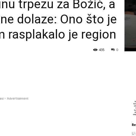
nu trpezu za Božić, a
a ne dolaze: Ono što je
m rasplakalo je region
435
0
asi - Advertisement
Re
U 