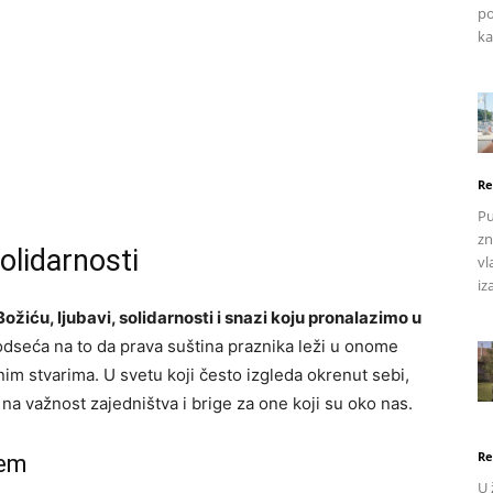
po
ka
Re
Pu
zn
olidarnosti
vl
iz
ožiću, ljubavi, solidarnosti i snazi koju pronalazimo u
dseća na to da prava suština praznika leži u onome
im stvarima. U svetu koji često izgleda okrenut sebi,
na važnost zajedništva i brige za one koji su oko nas.
Re
cem
U 