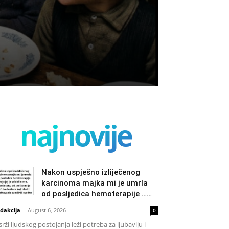
najnovije
Nakon uspješno izliječenog
karcinoma majka mi je umrla
od posljedica hemoterapije ……
dakcija
-
August 6, 2026
0
srži ljudskog postojanja leži potreba za ljubavlju i