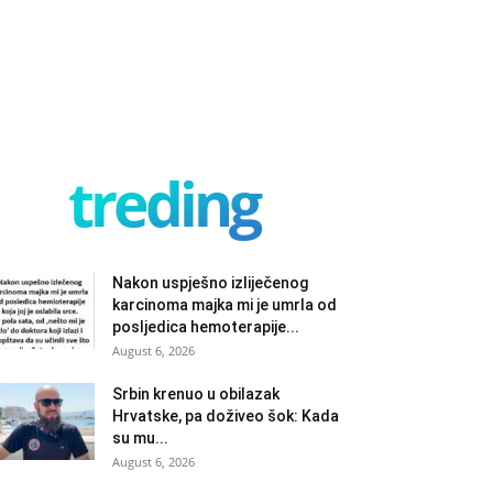
treding
Nakon uspješno izliječenog
karcinoma majka mi je umrla od
posljedica hemoterapije...
August 6, 2026
Srbin krenuo u obilazak
Hrvatske, pa doživeo šok: Kada
su mu...
August 6, 2026