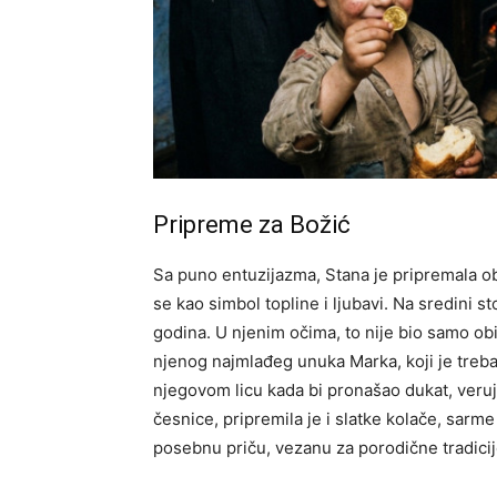
Pripreme za Božić
Sa puno entuzijazma, Stana je pripremala ob
se kao simbol topline i ljubavi. Na sredini st
godina.
U njenim očima, to nije bio samo obi
njenog najmlađeg unuka Marka, koji je treba
njegovom licu kada bi pronašao dukat, veruj
česnice, pripremila je i slatke kolače, sarme
posebnu priču, vezanu za porodične tradicij