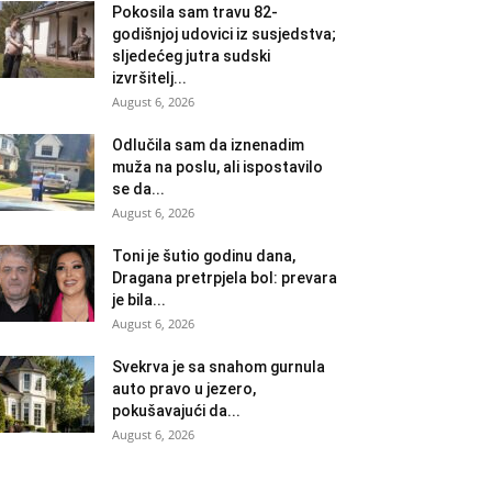
Pokosila sam travu 82-
godišnjoj udovici iz susjedstva;
sljedećeg jutra sudski
izvršitelj...
August 6, 2026
Odlučila sam da iznenadim
muža na poslu, ali ispostavilo
se da...
August 6, 2026
Toni je šutio godinu dana,
Dragana pretrpjela bol: prevara
je bila...
August 6, 2026
Svekrva je sa snahom gurnula
auto pravo u jezero,
pokušavajući da...
August 6, 2026