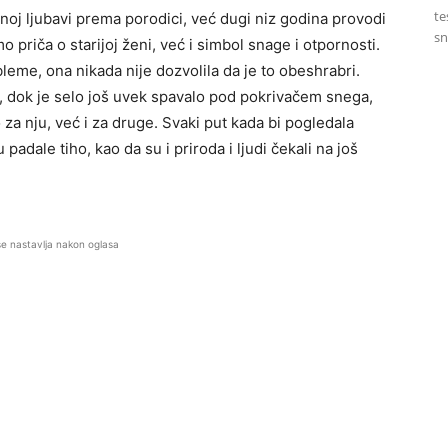
te
oj ljubavi prema porodici, već dugi niz godina provodi
sn
o priča o starijoj ženi, već i simbol snage i otpornosti.
leme, ona nikada nije dozvolila da je to obeshrabri.
u, dok je selo još uvek spavalo pod pokrivačem snega,
 za nju, već i za druge. Svaki put kada bi pogledala
padale tiho, kao da su i priroda i ljudi čekali na još
se nastavlja nakon oglasa