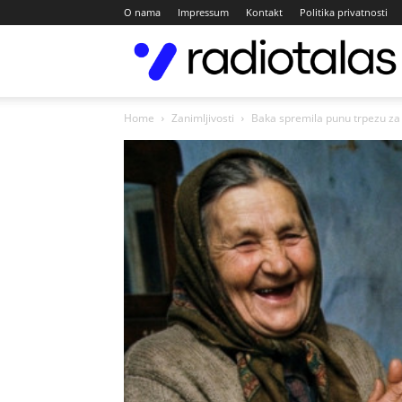
O nama
Impressum
Kontakt
Politika privatnosti
Home
Zanimljivosti
Baka spremila punu trpezu za Bo