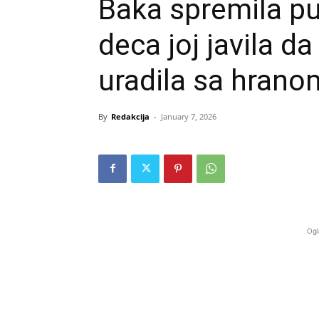
Baka spremila pu
deca joj javila d
uradila sa hrano
By
Redakcija
-
January 7, 2026
Ogl