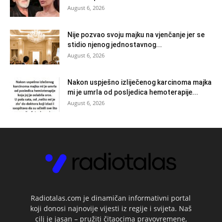
August 6, 2026
Nije pozvao svoju majku na vjenčanje jer se
stidio njenog jednostavnog...
August 6, 2026
Nakon uspješno izliječenog karcinoma majka
mi je umrla od posljedica hemoterapije...
August 6, 2026
Radiotalas.com je dinamičan informativni portal
koji donosi najnovije vijesti iz regije i svijeta. Naš
cilj je jasan – pružiti čitaocima pravovremene,