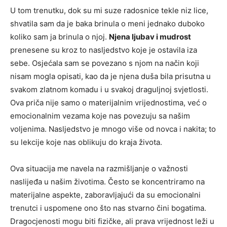
U tom trenutku, dok su mi suze radosnice tekle niz lice,
shvatila sam da je baka brinula o meni jednako duboko
koliko sam ja brinula o njoj.
Njena ljubav i mudrost
prenesene su kroz to nasljedstvo koje je ostavila iza
sebe. Osjećala sam se povezano s njom na način koji
nisam mogla opisati, kao da je njena duša bila prisutna u
svakom zlatnom komadu i u svakoj draguljnoj svjetlosti.
Ova priča nije samo o materijalnim vrijednostima, već o
emocionalnim vezama koje nas povezuju sa našim
voljenima. Nasljedstvo je mnogo više od novca i nakita; to
su lekcije koje nas oblikuju do kraja života.
Ova situacija me navela na razmišljanje o važnosti
naslijeđa u našim životima. Često se koncentriramo na
materijalne aspekte, zaboravljajući da su emocionalni
trenutci i uspomene ono što nas stvarno čini bogatima.
Dragocjenosti mogu biti fizičke, ali prava vrijednost leži u