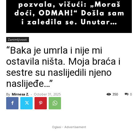
Zanimljivosti
“Baka je umrla i nije mi
ostavila ništa. Moja braća i
sestre su naslijedili njeno
naslijeđe…”
By
Mirnesa Z.
-
October 31, 2025
350
0
Oglasi - Advertisement