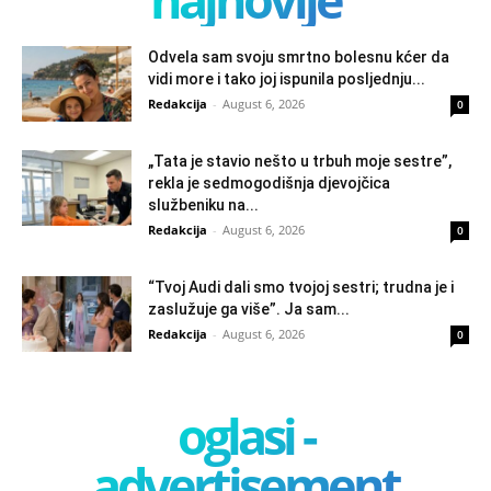
Odvela sam svoju smrtno bolesnu kćer da
vidi more i tako joj ispunila posljednju...
Redakcija
-
August 6, 2026
0
„Tata je stavio nešto u trbuh moje sestre”,
rekla je sedmogodišnja djevojčica
službeniku na...
Redakcija
-
August 6, 2026
0
“Tvoj Audi dali smo tvojoj sestri; trudna je i
zaslužuje ga više”. Ja sam...
Redakcija
-
August 6, 2026
0
oglasi -
advertisement