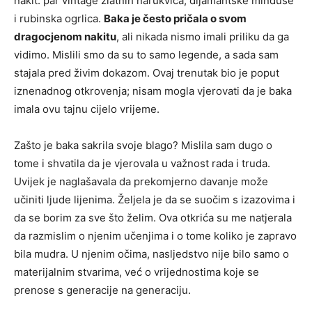
nakit: par vintage zlatnih narukvica, dijamantske minđuše
i rubinska ogrlica.
Baka je često pričala o svom
dragocjenom nakitu
, ali nikada nismo imali priliku da ga
vidimo. Mislili smo da su to samo legende, a sada sam
stajala pred živim dokazom. Ovaj trenutak bio je poput
iznenadnog otkrovenja; nisam mogla vjerovati da je baka
imala ovu tajnu cijelo vrijeme.
Zašto je baka sakrila svoje blago? Mislila sam dugo o
tome i shvatila da je vjerovala u važnost rada i truda.
Uvijek je naglašavala da prekomjerno davanje može
učiniti ljude lijenima. Željela je da se suočim s izazovima i
da se borim za sve što želim. Ova otkrića su me natjerala
da razmislim o njenim učenjima i o tome koliko je zapravo
bila mudra. U njenim očima, nasljedstvo nije bilo samo o
materijalnim stvarima, već o vrijednostima koje se
prenose s generacije na generaciju.