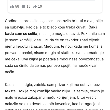
Godine su prolazile, a ja sam nastavila brinuti o ovoj biljci
sa ljubavlju, kao da je to blago koje treba čuvati.
Čak i
kada sam se selila
, nisam je mogla ostaviti. Poklonila sam
je svom komšiji, vjerujući da će on također znati cijeniti
njenu ljepotu i značaj. Međutim, te noći kada me komšija
pozvao u panici, nisam mogla ni slutiti kakvo iznenađenje
me čeka. Ova biljka je postala simbol naše povezanosti, a
sada se činilo da će nas ponovo spojiti na neočekivan
način.
Kada sam stigla, zatekla sam prizor koji me ostavio bez
teksta. Dok je moj komšija vadila biljku iz zemlje, otkrio je
malu vrećicu zakopanu među korijenjem. U toj vrećici
nalazilo se oko deset zlatnih kovanica, kao i dragocjeni