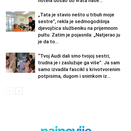
hotela došao do vrata naše...
„Tata je stavio nešto u trbuh moje
sestre”, rekla je sedmogodišnja
djevojčica službeniku na prijemnom
pultu. Zatim je pojasnila: „Natjerao ju
je da to...
“Tvoj Audi dali smo tvojoj sestri;
trudna je i zaslužuje ga više”. Ja sam
samo izvadila fascikl s krivotvorenim
potpisima, dugom i snimkom iz...
najnovije