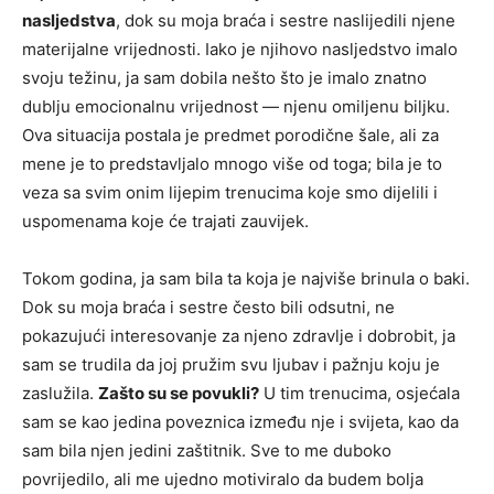
nasljedstva
, dok su moja braća i sestre naslijedili njene
materijalne vrijednosti. Iako je njihovo nasljedstvo imalo
svoju težinu, ja sam dobila nešto što je imalo znatno
dublju emocionalnu vrijednost — njenu omiljenu biljku.
Ova situacija postala je predmet porodične šale, ali za
mene je to predstavljalo mnogo više od toga; bila je to
veza sa svim onim lijepim trenucima koje smo dijelili i
uspomenama koje će trajati zauvijek.
Tokom godina, ja sam bila ta koja je najviše brinula o baki.
Dok su moja braća i sestre često bili odsutni, ne
pokazujući interesovanje za njeno zdravlje i dobrobit, ja
sam se trudila da joj pružim svu ljubav i pažnju koju je
zaslužila.
Zašto su se povukli?
U tim trenucima, osjećala
sam se kao jedina poveznica između nje i svijeta, kao da
sam bila njen jedini zaštitnik. Sve to me duboko
povrijedilo, ali me ujedno motiviralo da budem bolja