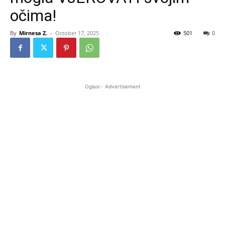
očima!
By
Mirnesa Z.
-
October 17, 2025
501
0
Oglasi - Advertisement