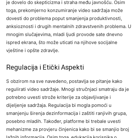
je dovelo do skepticizma i straha među javnošću. Osim
toga, prekomjerno konzumiranje video sadržaja može
dovesti do problema poput smanjenja produktivnosti,
anksioznosti i drugih mentalnih zdravstvenih problema. U
mnogim slučajevima, mladi ljudi provode sate dnevno
ispred ekrana, što može uticati na njihove socijalne
vještine i opšte zdravlje.
Regulacija i Etički Aspekti
S obzirom na sve navedeno, postavlja se pitanje kako
regulirati video sadržaje. Mnogi stručnjaci smatraju da je
potrebno uvesti strože kriterije za objavljivanje i
dijeljenje sadržaja. Regulacija bi mogla pomoći u
smanjenju širenja dezinformacija i zaštiti ranjivih grupa,
posebno mladih.
Također, platforme bi trebale uvesti
mehanizme za provjeru činjenica kako bi se smanjio broj
lažnih informacija. Osim toga, edukacija korisnika o