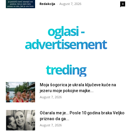
Redakcija
-
August 7, 2026
0
oglasi -
advertisement
treding
Moja šogorica je ukrala ključeve kuće na
jezeru moje pokojne majke...
August 7, 2026
Očarala me je… Posle 10 godina braka Veljko
priznao da ga...
August 7, 2026