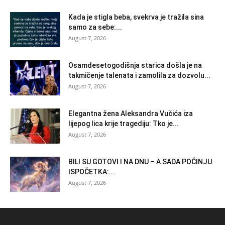
Kada je stigla beba, svekrva je tražila sina
samo za sebe:...
August 7, 2026
Osamdesetogodišnja starica došla je na
takmičenje talenata i zamolila za dozvolu...
August 7, 2026
Elegantna žena Aleksandra Vučića iza
lijepog lica krije tragediju: Tko je...
August 7, 2026
BILI SU GOTOVI I NA DNU – A SADA POČINJU
ISPOČETKA:...
August 7, 2026