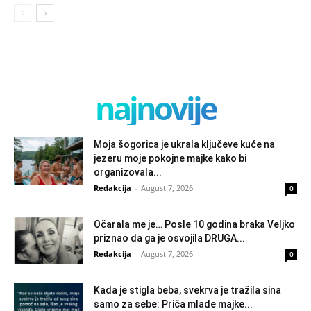
najnovije
Moja šogorica je ukrala ključeve kuće na
jezeru moje pokojne majke kako bi
organizovala...
Redakcija
-
August 7, 2026
0
Očarala me je… Posle 10 godina braka Veljko
priznao da ga je osvojila DRUGA...
Redakcija
-
August 7, 2026
0
Kada je stigla beba, svekrva je tražila sina
samo za sebe: Priča mlade majke...