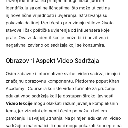
razvoj identiteta. Na primjer, mnogi mladi ljudi se
identifikuju sa online ličnostima, što može uticati na
njihove lične vrijednosti i uvjerenja. Istraživanja su
pokazala da tinejdžeri često preuzimaju stilove života,
stavove i čak politička uvjerenja od influensera koje
prate. Ova vrsta identifikacije može biti i pozitivna i
negativna, zavisno od sadržaja koji se konzumira.
Obrazovni Aspekt Video Sadržaja
Osim zabavne i informativne svrhe, video sadržaji imaju i
značajnu obrazovnu komponentu. Platforme poput Khan
Academy i Coursera koriste video formate za pružanje
edukativnog sadržaja koji je dostupan širokoj javnosti.
Video lekcije
mogu olakšati razumijevanje kompleksnih
tema, jer vizualni elementi često pomažu u boljem
pamćenju i usvajanju znanja. Na primjer, edukativni video
sadržaji o matematici ili nauci mogu pokazati koncepte na