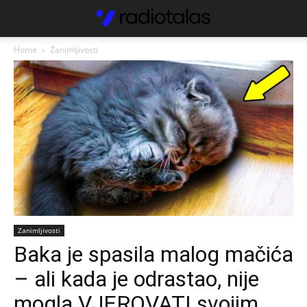
Home
Zanimljivosti
Zanimljivosti
Baka je spasila malog mačića
– ali kada je odrastao, nije
mogla VJEROVATI svojim