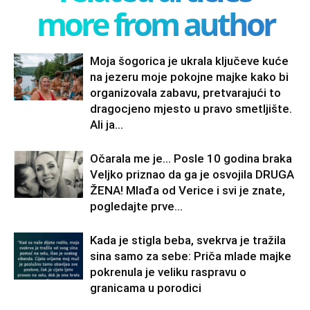
more from author
Moja šogorica je ukrala ključeve kuće
na jezeru moje pokojne majke kako bi
organizovala zabavu, pretvarajući to
dragocjeno mjesto u pravo smetljište.
Ali ja...
Očarala me je… Posle 10 godina braka
Veljko priznao da ga je osvojila DRUGA
ŽENA! Mlađa od Verice i svi je znate,
pogledajte prve...
Kada je stigla beba, svekrva je tražila
sina samo za sebe: Priča mlade majke
pokrenula je veliku raspravu o
granicama u porodici