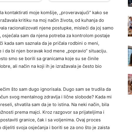
la kontaktirati moje komšije, „proveravajući“ kako se
zražavala kritiku na moj način života, od kuhanja do
la racionalizovati njene postupke, misleći da joj samo
, osjećala sam da njena potreba za kontrolom postaje
ači kada sam saznala da je pričala rodbini o meni,
i da bi njen boravak kod mene „popravio“ situaciju.
esto smo se borili sa granicama koje su se činile
re, ali način na koji ih je izražavala je često bio
nečim što sam dugo ignorisala. Dugo sam se trudila da
račun svog mentalnog zdravlja i lične slobode? Kada mi
seli, shvatila sam da je to istina. Na neki način, bila
dužnosti prema majci. Kroz razgovor sa prijateljima i
ostaviti granice, čak i sa voljenima. Ovaj proces
jeliti svoja osjećanja i boriti se za ono što je zaista