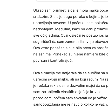
Ubrzo sam primijetila da je moja majka poče
snalazim. Slala je duge poruke u kojima je i
upravljanja novcem. U početku sam pokušava
nedostajem. Međutim, kako su dani prolazili
sve očiglednija. Ovaj osjećaj je postao još j
sugerišući da sam zanemarila svoje obaveze 
Ova vrsta ponašanja nije bila nova za nas; č
nejasnima. Ponekad su njene namjere bile dob
površan i kontrolirajući.
Ova situacija me natjerala da se suočim sa 
usrećim svoju majku, ali na koji račun? Na 
je rođaka rekla da ne dozvolim majci da se pre
sam zarobljenik vlastitih osjećaja krivice i 
porodicom, počela sam shvatati da je važno p
samopouzdanja me je naučio koliko je važno di