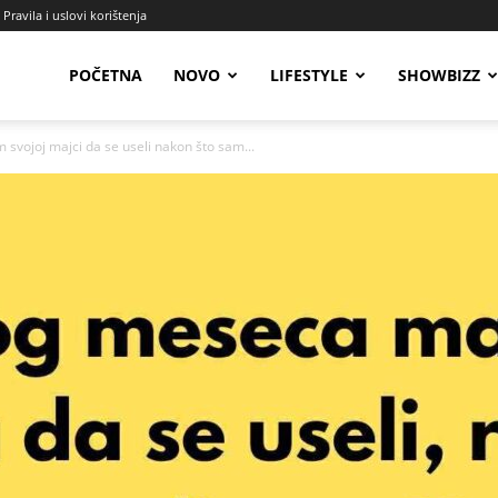
Pravila i uslovi korištenja
Radio
POČETNA
NOVO
LIFESTYLE
SHOWBIZZ
svojoj majci da se useli nakon što sam...
Talas