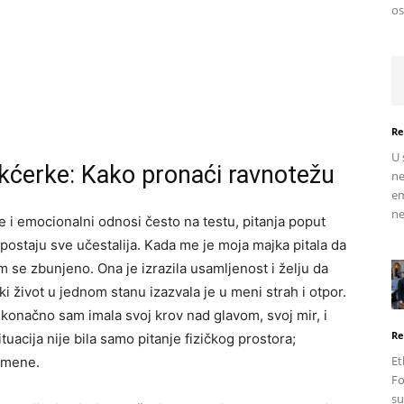
os
Re
U 
kćerke: Kako pronaći ravnotežu
ne
em
ne
 i emocionalni odnosi često na testu, pitanja poput
postaju sve učestalija. Kada me je moja majka pitala da
 se zbunjeno. Ona je izrazila usamljenost i želju da
 život u jednom stanu izazvala je u meni strah i otpor.
 konačno sam imala svoj krov nad glavom, svoj mir, i
Re
uacija nije bila samo pitanje fizičkog prostora;
Et
r mene.
Fo
su