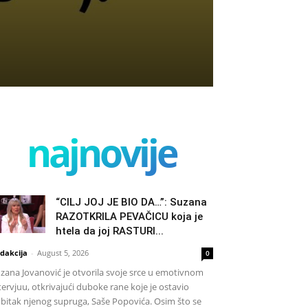
najnovije
“CILJ JOJ JE BIO DA…”: Suzana
RAZOTKRILA PEVAČICU koja je
htela da joj RASTURI...
dakcija
-
August 5, 2026
0
zana Jovanović je otvorila svoje srce u emotivnom
tervjuu, otkrivajući duboke rane koje je ostavio
bitak njenog supruga, Saše Popovića. Osim što se