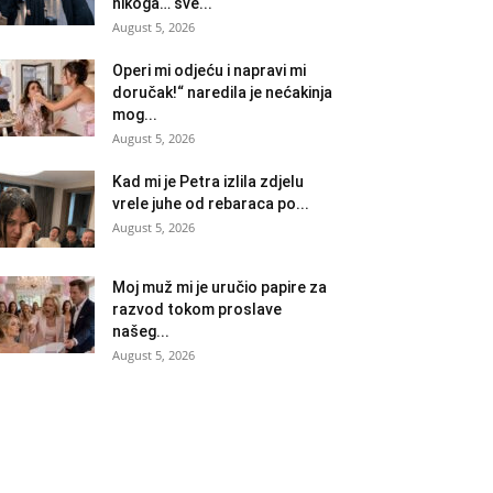
nikoga… sve...
August 5, 2026
Operi mi odjeću i napravi mi
doručak!“ naredila je nećakinja
mog...
August 5, 2026
Kad mi je Petra izlila zdjelu
vrele juhe od rebaraca po...
August 5, 2026
Moj muž mi je uručio papire za
razvod tokom proslave
našeg...
August 5, 2026