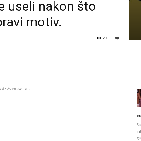
e useli nakon što
ravi motiv.
290
0
asi - Advertisement
Re
Su
in
gu