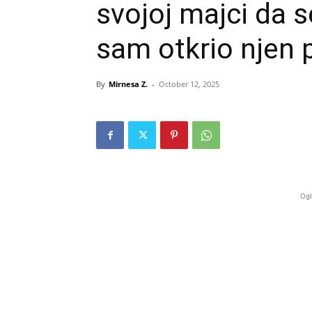
svojoj majci da s
sam otkrio njen p
By
Mirnesa Z.
-
October 12, 2025
Ogl