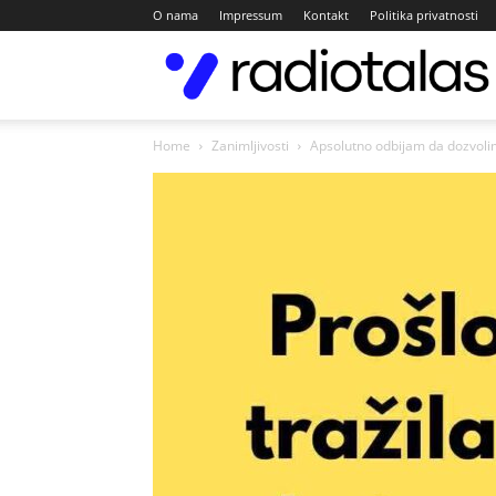
O nama
Impressum
Kontakt
Politika privatnosti
Home
Zanimljivosti
Apsolutno odbijam da dozvolim 