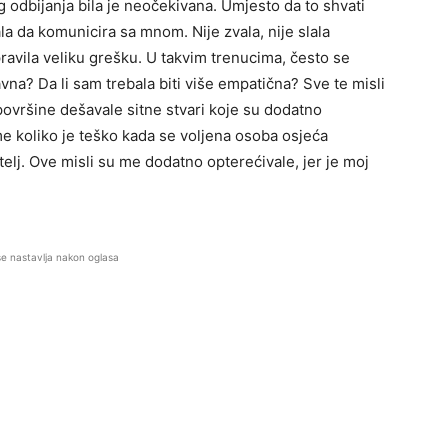
 odbijanja bila je neočekivana. Umjesto da to shvati
a da komunicira sa mnom. Nije zvala, nije slala
ravila veliku grešku. U takvim trenucima, često se
avna? Da li sam trebala biti više empatična? Sve te misli
 površine dešavale sitne stvari koje su dodatno
me koliko je teško kada se voljena osoba osjeća
elj. Ove misli su me dodatno opterećivale, jer je moj
se nastavlja nakon oglasa