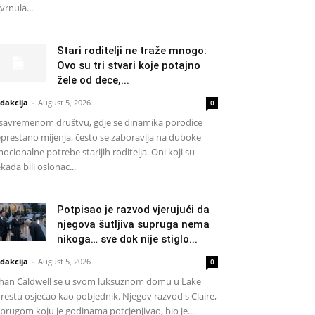
vrnula...
Stari roditelji ne traže mnogo:
Ovo su tri stvari koje potajno
žele od dece,...
dakcija
-
August 5, 2026
0
savremenom društvu, gdje se dinamika porodice
prestano mijenja, često se zaboravlja na duboke
ocionalne potrebe starijih roditelja. Oni koji su
kada bili oslonac...
Potpisao je razvod vjerujući da
njegova šutljiva supruga nema
nikoga… sve dok nije stiglo...
dakcija
-
August 5, 2026
0
han Caldwell se u svom luksuznom domu u Lake
restu osjećao kao pobjednik. Njegov razvod s Claire,
prugom koju je godinama potcjenjivao, bio je...