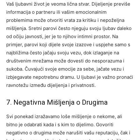
Vaš ljubavni život je veoma lična stvar. Dijeljenje previše
informacija o partneru ili vašim emocionalnim
problemima može otvoriti vrata za kritiku i nepoželjna
mišljenja. Sretni parovi često njeguju svoju ljubav daleko
od očiju javnosti, jer je to njihov intimni prostor.
Na
primjer, parovi koji dijele svoje izazove i uspjehe samo s
najbližima često jačaju svoju vezu, dok izlaganje na
društvenim mrežama može dovesti do nesporazuma i
sukoba. Čuvajući svoje emocije za sebe, jačate vezu i
izbjegavate nepotrebnu dramu. U ljubavi je važno pronaći
ravnotežu između dijeljenja i privatnosti.
7. Negativna Mišljenja o Drugima
Svi ponekad izražavamo loše mišljenje o nekome, ali
bitno je odabrati kada i s kim to dijelimo. Govoriti
negativno o drugima može narušiti vašu reputaciju, čak i