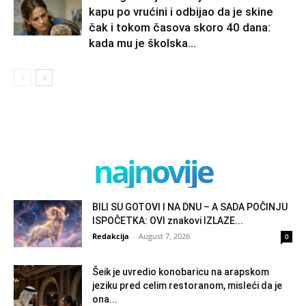
kapu po vrućini i odbijao da je skine
čak i tokom časova skoro 40 dana:
kada mu je školska...
najnovije
BILI SU GOTOVI I NA DNU – A SADA POČINJU
ISPOČETKA: OVI znakovi IZLAZE...
Redakcija
-
August 7, 2026
0
Šeik je uvredio konobaricu na arapskom
jeziku pred celim restoranom, misleći da je
ona...