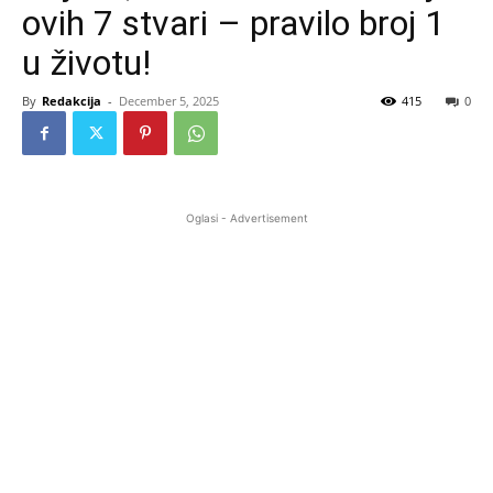
ovih 7 stvari – pravilo broj 1
u životu!
By
Redakcija
-
December 5, 2025
415
0
Oglasi - Advertisement