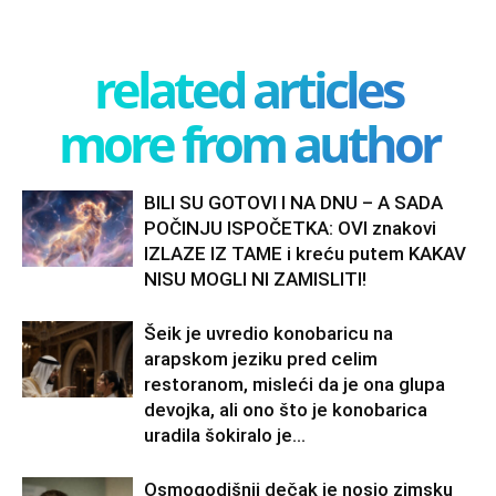
related articles
more from author
BILI SU GOTOVI I NA DNU – A SADA
POČINJU ISPOČETKA: OVI znakovi
IZLAZE IZ TAME i kreću putem KAKAV
NISU MOGLI NI ZAMISLITI!
Šeik je uvredio konobaricu na
arapskom jeziku pred celim
restoranom, misleći da je ona glupa
devojka, ali ono što je konobarica
uradila šokiralo je...
Osmogodišnji dečak je nosio zimsku