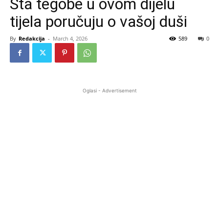
Šta tegobe u ovom dijelu
tijela poručuju o vašoj duši
By
Redakcija
-
March 4, 2026
589
0
Oglasi - Advertisement