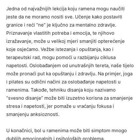
Jedna od najvažnijih lekcija koju ramena mogu naučiti
jeste da ne moramo nositi sve. Učenje kako postaviti
granice i reći “ne” je ključno za mentalno zdravlje.
Priznavanje vlastitih potreba i emocija, te njihovo
izražavanje, može u velikoj mjeri smanjiti opterećenje
koje osjećamo.
Vežbe istezanja i opuštanja, kao i
terapeutski rad, mogu pomoći u razbijanju ciklusa
napetosti. Oslobađanjem od unutrašnjih tereta, naše tijelo
može pronaći put ka opuštanju i zdravlju. Na primjer, joga
i pilates su odlični načini za oslobađanje napetosti u
ramenima.
Takođe, tehniku disanja koju nazivamo
“svesno disanje” može biti izuzetno korisna za smanjenje
stresa i napetosti, jer pomaže u vraćanju fokusa i
smanjenju anksioznosti.
U konačnici, bol u ramenima može biti simptom mnogo
dubljih emocionalnih i psiholoških problema.