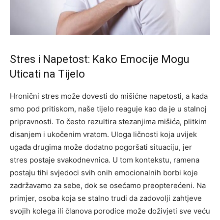
Stres i Napetost: Kako Emocije Mogu
Uticati na Tijelo
Hronični stres može dovesti do mišićne napetosti, a kada
smo pod pritiskom, naše tijelo reaguje kao da je u stalnoj
pripravnosti. To često rezultira stezanjima mišića, plitkim
disanjem i ukočenim vratom. Uloga ličnosti koja uvijek
ugađa drugima može dodatno pogoršati situaciju, jer
stres postaje svakodnevnica. U tom kontekstu, ramena
postaju tihi svjedoci svih onih emocionalnih borbi koje
zadržavamo za sebe, dok se osećamo preopterećeni. Na
primjer, osoba koja se stalno trudi da zadovolji zahtjeve
svojih kolega ili članova porodice može doživjeti sve veću