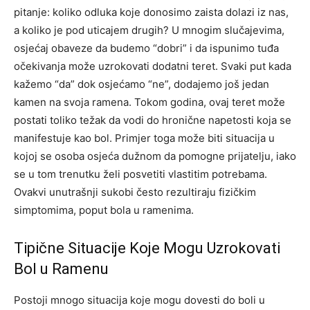
pitanje: koliko odluka koje donosimo zaista dolazi iz nas,
a koliko je pod uticajem drugih? U mnogim slučajevima,
osjećaj obaveze da budemo “dobri” i da ispunimo tuđa
očekivanja može uzrokovati dodatni teret.
Svaki put kada
kažemo “da” dok osjećamo “ne”, dodajemo još jedan
kamen na svoja ramena. Tokom godina, ovaj teret može
postati toliko težak da vodi do hronične napetosti koja se
manifestuje kao bol.
Primjer toga može biti situacija u
kojoj se osoba osjeća dužnom da pomogne prijatelju, iako
se u tom trenutku želi posvetiti vlastitim potrebama.
Ovakvi unutrašnji sukobi često rezultiraju fizičkim
simptomima, poput bola u ramenima.
Tipične Situacije Koje Mogu Uzrokovati
Bol u Ramenu
Postoji mnogo situacija koje mogu dovesti do boli u