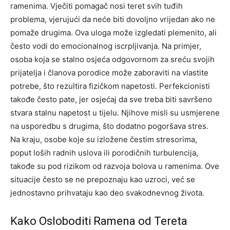
ramenima. Vječiti pomagač nosi teret svih tuđih
problema, vjerujući da neće biti dovoljno vrijedan ako ne
pomaže drugima. Ova uloga može izgledati plemenito, ali
često vodi do emocionalnog iscrpljivanja.
Na primjer,
osoba koja se stalno osjeća odgovornom za sreću svojih
prijatelja i članova porodice može zaboraviti na vlastite
potrebe, što rezultira fizičkom napetosti. Perfekcionisti
takođe često pate, jer osjećaj da sve treba biti savršeno
stvara stalnu napetost u tijelu.
Njihove misli su usmjerene
na usporedbu s drugima, što dodatno pogoršava stres.
Na kraju, osobe koje su izložene čestim stresorima,
poput loših radnih uslova ili porodičnih turbulencija,
takođe su pod rizikom od razvoja bolova u ramenima.
Ove
situacije često se ne prepoznaju kao uzroci, već se
jednostavno prihvataju kao deo svakodnevnog života.
Kako Osloboditi Ramena od Tereta