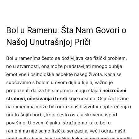
Bol u Ramenu: Šta Nam Govori o
Našoj Unutrašnjoj Priči
Bol u ramenima često se doživljava kao fizički problem,
no u stvarnosti, ona može predstavljati mnogo dublje
emotivne i psihološke aspekte našeg života. Kada se
suočavamo s bolom u ovom dijelu tijela, važno je
prepoznati da iza tih simptoma mogu stajati
neizrečeni
strahovi, očekivanja i tereti
koje nosimo. Osjećaj težine
na ramenima može biti odraz naših životnih opterećenja i
unutrašnjih borbi, koje često ostaju skrivene ispod
površine. U ovom članku istražujemo kako bol u
ramenima nije samo fizička senzacija, već i odraz naših
emotivnih stanja, kao i načine kako se možemo osloboditi