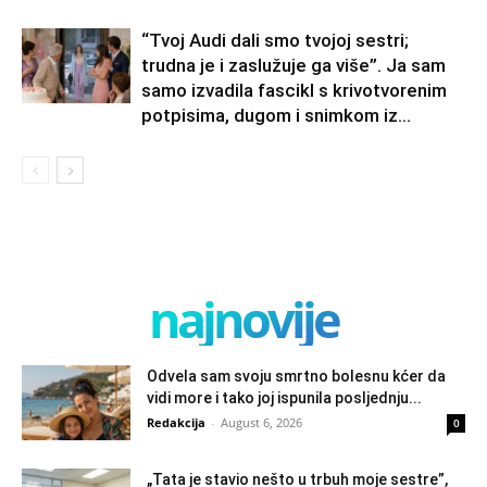
“Tvoj Audi dali smo tvojoj sestri;
trudna je i zaslužuje ga više”. Ja sam
samo izvadila fascikl s krivotvorenim
potpisima, dugom i snimkom iz...
najnovije
Odvela sam svoju smrtno bolesnu kćer da
vidi more i tako joj ispunila posljednju...
Redakcija
-
August 6, 2026
0
„Tata je stavio nešto u trbuh moje sestre”,