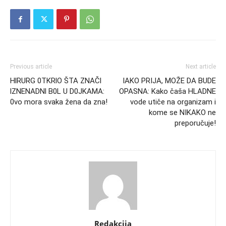
Previous article
Next article
HlRURG 0TKRlO ŠTA ZNAČl
IAKO PRIJA, MOŽE DA BUDE
lZNENADNl B0L U D0JKAMA:
OPASNA: Kako čaša HLADNE
0vo mora svaka žena da zna!
vode utiče na organizam i
kome se NIKAKO ne
preporučuje!
Redakcija