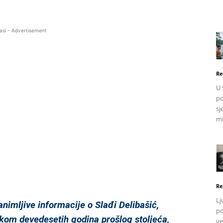
asi - Advertisement
Re
U 
po
sj
mi
Re
Lj
nimljiv
e informacije o Slađi Delibašić,
po
okom devedesetih godina prošlog stoljeća,
ve