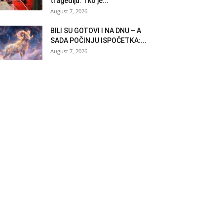
tragediju: Tko je...
August 7, 2026
BILI SU GOTOVI I NA DNU – A
SADA POČINJU ISPOČETKA:...
August 7, 2026