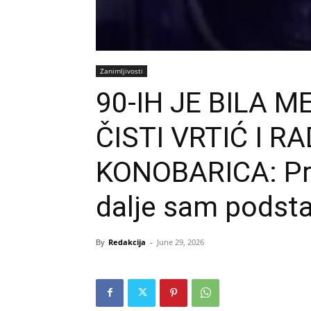
Zanimljivosti
90-IH JE BILA 
ČISTI VRTIĆ I R
KONOBARICA: Pro
dalje sam podsta
By
Redakcija
-
June 29, 2026