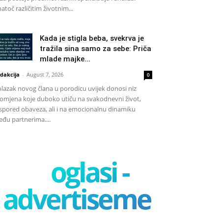
atoč različitim životnim...
Kada je stigla beba, svekrva je
tražila sina samo za sebe: Priča
mlade majke...
dakcija
-
August 7, 2026
0
lazak novog člana u porodicu uvijek donosi niz
omjena koje duboko utiču na svakodnevni život,
spored obaveza, ali i na emocionalnu dinamiku
đu partnerima....
oglasi -
advertisement