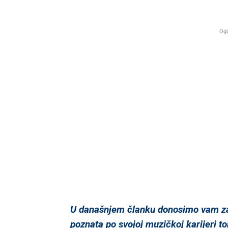
Ogl
U današnjem članku donosimo vam za
poznata po svojoj muzičkoj karijeri t