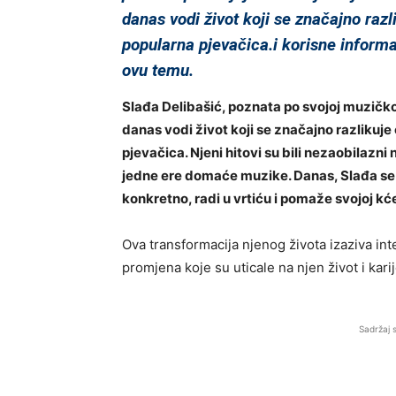
danas vodi život koji se značajno razl
popularna pjevačica.i korisne inform
ovu temu.
Slađa Delibašić, poznata po svojoj muzičko
danas vodi život koji se značajno razlikuje
pjevačica. Njeni hitovi su bili nezaobilazni 
jedne ere domaće muzike. Danas, Slađa se 
konkretno, radi u vrtiću i pomaže svojoj kć
Ova transformacija njenog života izaziva in
promjena koje su uticale na njen život i kari
Sadržaj 