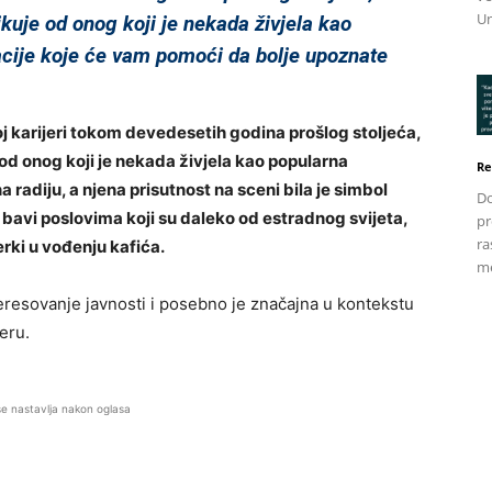
Un
ikuje od onog koji je nekada živjela kao
acije koje će vam pomoći da bolje upoznate
j karijeri tokom devedesetih godina prošlog stoljeća,
 od onog koji je nekada živjela kao popularna
Re
na radiju, a njena prisutnost na sceni bila je simbol
Do
bavi poslovima koji su daleko od estradnog svijeta,
pr
ra
erki u vođenju kafića.
me
teresovanje javnosti i posebno je značajna u kontekstu
jeru.
se nastavlja nakon oglasa