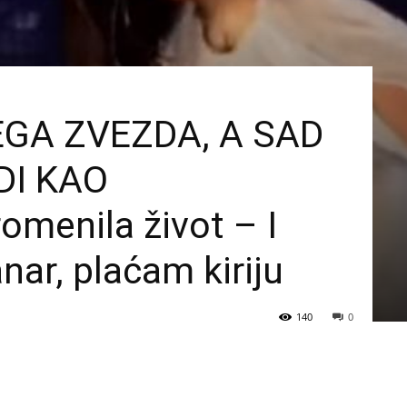
MEGA ZVEZDA, A SAD
ADI KAO
menila život – I
nar, plaćam kiriju
140
0