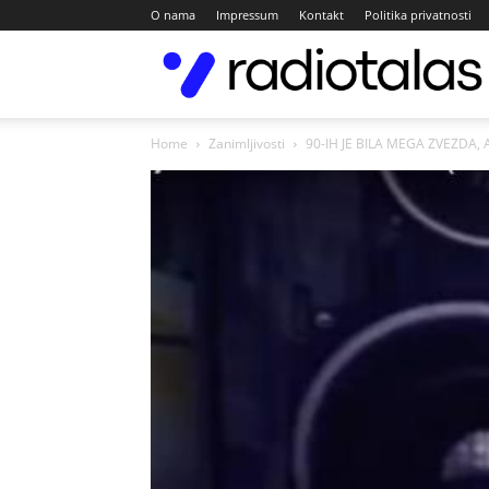
O nama
Impressum
Kontakt
Politika privatnosti
Home
Zanimljivosti
90-IH JE BILA MEGA ZVEZDA, A 