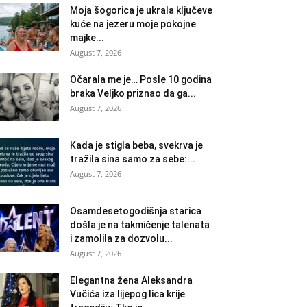
Moja šogorica je ukrala ključeve
kuće na jezeru moje pokojne
majke...
August 7, 2026
Očarala me je… Posle 10 godina
braka Veljko priznao da ga...
August 7, 2026
Kada je stigla beba, svekrva je
tražila sina samo za sebe:...
August 7, 2026
Osamdesetogodišnja starica
došla je na takmičenje talenata
i zamolila za dozvolu...
August 7, 2026
Elegantna žena Aleksandra
Vučića iza lijepog lica krije