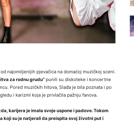
 od najomiljenijih pjevačica na domaćoj muzičkoj sceni.
itva za rodnu grudu”
punili su diskoteke i koncertne
ncu. Pored muzičkih hitova, Slađa je bila poznata i po
ledu i karizmi koja je privlačila pažnju fanova.
da, karijera je imala svoje uspone i padove. Tokom
oji su je natjerali da preispita svoj životni put i