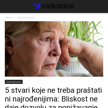
Home
Zanimljivosti
Zanimljivosti
5 stvari koje ne treba praštati
ni najrođenijima: Bliskost ne
daje dozvolu za ponižavanje