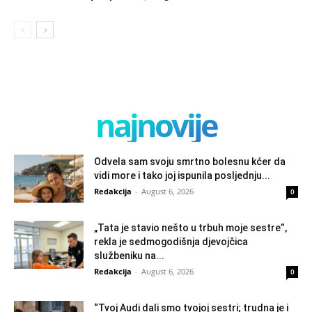
najnovije
Odvela sam svoju smrtno bolesnu kćer da
vidi more i tako joj ispunila posljednju...
Redakcija
-
August 6, 2026
0
„Tata je stavio nešto u trbuh moje sestre”,
rekla je sedmogodišnja djevojčica
službeniku na...
Redakcija
-
August 6, 2026
0
“Tvoj Audi dali smo tvojoj sestri; trudna je i