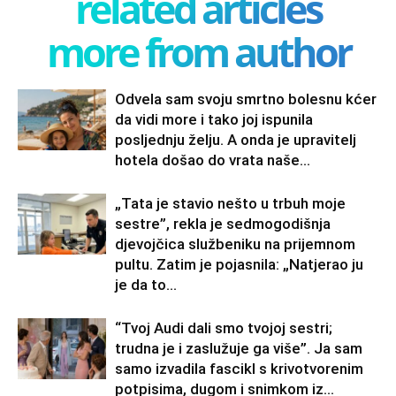
related articles
more from author
Odvela sam svoju smrtno bolesnu kćer
da vidi more i tako joj ispunila
posljednju želju. A onda je upravitelj
hotela došao do vrata naše...
„Tata je stavio nešto u trbuh moje
sestre”, rekla je sedmogodišnja
djevojčica službeniku na prijemnom
pultu. Zatim je pojasnila: „Natjerao ju
je da to...
“Tvoj Audi dali smo tvojoj sestri;
trudna je i zaslužuje ga više”. Ja sam
samo izvadila fascikl s krivotvorenim
potpisima, dugom i snimkom iz...