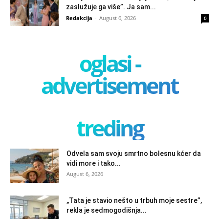
zaslužuje ga više”. Ja sam...
Redakcija
-
August 6, 2026
0
oglasi -
advertisement
treding
Odvela sam svoju smrtno bolesnu kćer da
vidi more i tako...
August 6, 2026
„Tata je stavio nešto u trbuh moje sestre”,
rekla je sedmogodišnja...