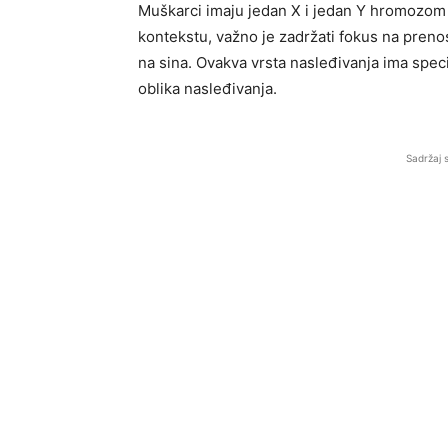
Muškarci imaju jedan X i jedan Y hromozom
kontekstu, važno je zadržati fokus na pren
na sina. Ovakva vrsta nasleđivanja ima specif
oblika nasleđivanja.
Sadržaj 