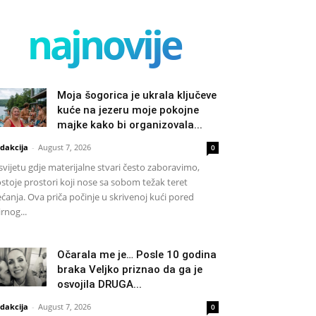
najnovije
Moja šogorica je ukrala ključeve
kuće na jezeru moje pokojne
majke kako bi organizovala...
dakcija
-
August 7, 2026
0
svijetu gdje materijalne stvari često zaboravimo,
stoje prostori koji nose sa sobom težak teret
ećanja. Ova priča počinje u skrivenoj kući pored
rnog...
Očarala me je… Posle 10 godina
braka Veljko priznao da ga je
osvojila DRUGA...
dakcija
-
August 7, 2026
0