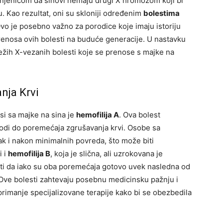
injenicom da sinovi nemaju drugi X hromozom koji bi
 Kao rezultat, oni su skloniji određenim
bolestima
vo je posebno važno za porodice koje imaju istoriju
prenosa ovih bolesti na buduće generacije. U nastavku
težih X-vezanih bolesti koje se prenose s majke na
nja Krvi
osi sa majke na sina je
hemofilija A
. Ova bolest
ovodi do poremećaja zgrušavanja krvi. Osobe sa
ak i nakon minimalnih povreda, što može biti
i i
hemofilija B
, koja je slična, ali uzrokovana je
ti da iako su oba poremećaja gotovo uvek nasledna od
 Ove bolesti zahtevaju posebnu medicinsku pažnju i
 primanje specijalizovane terapije kako bi se obezbedila