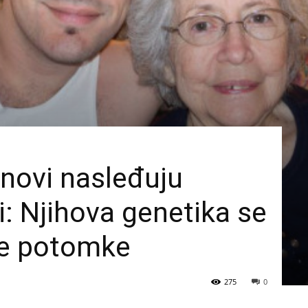
inovi nasleđuju
i: Njihova genetika se
ke potomke
275
0