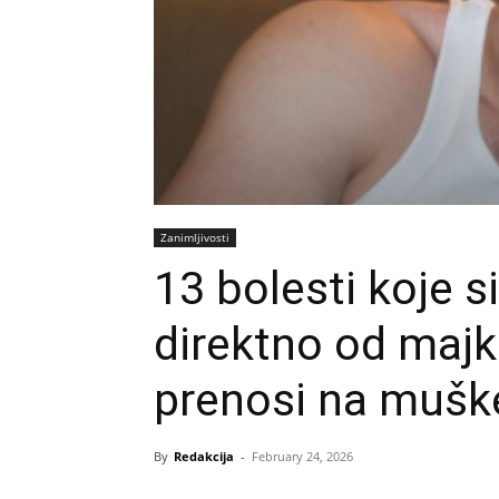
Zanimljivosti
13 bolesti koje s
direktno od majk
prenosi na muš
By
Redakcija
-
February 24, 2026