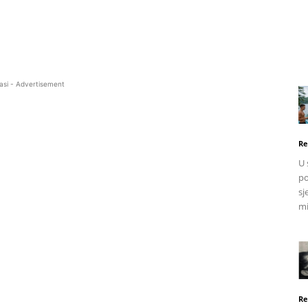
asi - Advertisement
Re
U 
po
sj
mi
Re