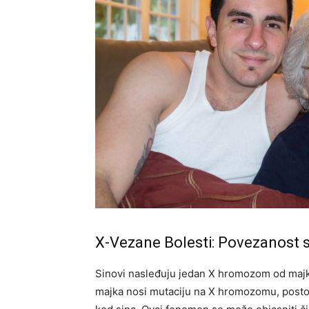
X-Vezane Bolesti: Povezanost 
Sinovi nasleđuju jedan X hromozom od majk
majka nosi mutaciju na X hromozomu, postoji