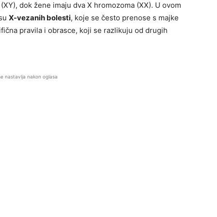
 (XY), dok žene imaju dva X hromozoma (XX). U ovom
osu
X-vezanih bolesti
, koje se često prenose s majke
ična pravila i obrasce, koji se razlikuju od drugih
se nastavlja nakon oglasa