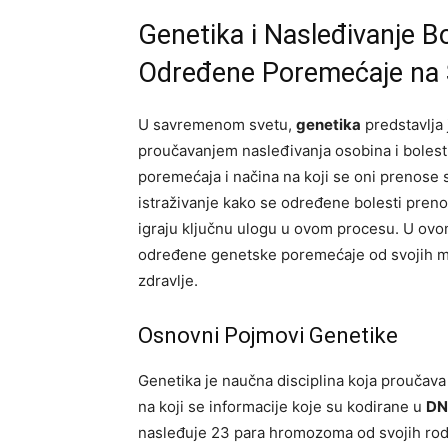
Genetika i Nasleđivanje B
Određene Poremećaje na 
U savremenom svetu,
genetika
predstavlja 
proučavanjem nasleđivanja osobina i bolest
poremećaja i načina na koji se oni prenose 
istraživanje kako se određene bolesti pren
igraju ključnu ulogu u ovom procesu. U ovo
određene genetske poremećaje od svojih majk
zdravlje.
Osnovni Pojmovi Genetike
Genetika je naučna disciplina koja proučav
na koji se informacije koje su kodirane u
DN
nasleđuje 23 para hromozoma od svojih rodi