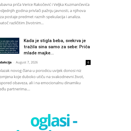
ubavna priča Verice Rakočević i Veljka Kuzmančevića
sljednjih godina privlači pažnju javnosti, a njihova
za postaje predmet raznih spekulacija i analiza.
atoč različitim životnim...
Kada je stigla beba, svekrva je
tražila sina samo za sebe: Priča
mlade majke...
dakcija
-
August 7, 2026
0
lazak novog člana u porodicu uvijek donosi niz
omjena koje duboko utiču na svakodnevni život,
spored obaveza, ali i na emocionalnu dinamiku
đu partnerima....
oglasi -