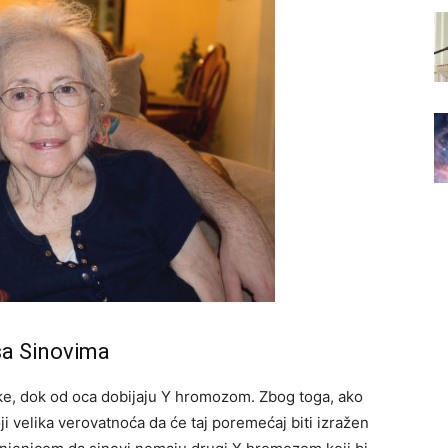
sa Sinovima
e, dok od oca dobijaju Y hromozom. Zbog toga, ako
 velika verovatnoća da će taj poremećaj biti izražen