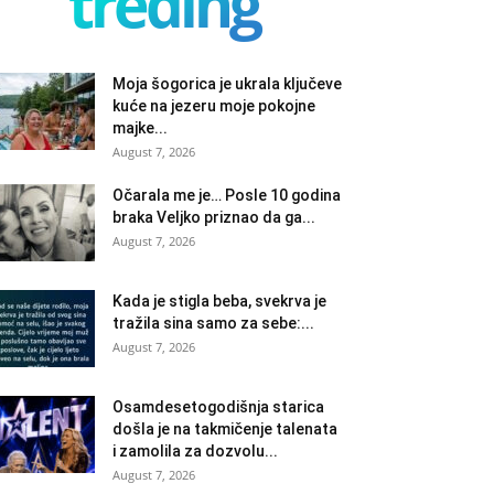
treding
Moja šogorica je ukrala ključeve
kuće na jezeru moje pokojne
majke...
August 7, 2026
Očarala me je… Posle 10 godina
braka Veljko priznao da ga...
August 7, 2026
Kada je stigla beba, svekrva je
tražila sina samo za sebe:...
August 7, 2026
Osamdesetogodišnja starica
došla je na takmičenje talenata
i zamolila za dozvolu...
August 7, 2026