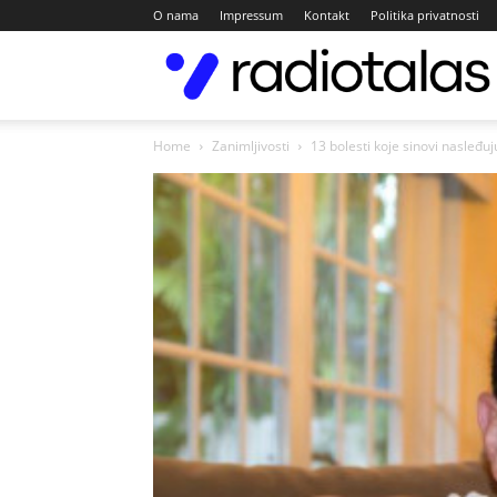
O nama
Impressum
Kontakt
Politika privatnosti
Home
Zanimljivosti
13 bolesti koje sinovi nasleđuj