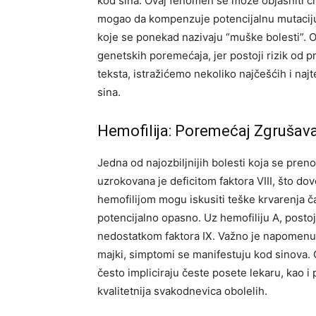
kod sina. Ovaj fenomen se može objasniti č
mogao da kompenzuje potencijalnu mutaciju.
koje se ponekad nazivaju “muške bolesti”. O
genetskih poremećaja, jer postoji rizik od 
teksta, istražićemo nekoliko najčešćih i naj
sina.
Hemofilija: Poremećaj Zgrušava
Jedna od najozbiljnijih bolesti koja se pren
uzrokovana je deficitom faktora VIII, što d
hemofilijom mogu iskusiti teške krvarenja č
potencijalno opasno. Uz hemofiliju A, postoj
nedostatkom faktora IX. Važno je napomenu
majki, simptomi se manifestuju kod sinova.
često impliciraju česte posete lekaru, kao i
kvalitetnija svakodnevica obolelih.