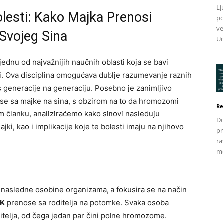
Lj
olesti: Kako Majka Prenosi
po
ve
Svojeg Sina
Un
jednu od najvažnijih naučnih oblasti koja se bavi
i. Ova disciplina omogućava dublje razumevanje raznih
s generacije na generaciju. Posebno je zanimljivo
ose sa majke na sina, s obzirom na to da hromozomi
Re
m članku, analiziraćemo kako sinovi nasleđuju
Do
i, kao i implikacije koje te bolesti imaju na njihovo
pr
ra
me
a nasledne osobine organizama, a fokusira se na način
K
prenose sa roditelja na potomke. Svaka osoba
telja, od čega jedan par čini polne hromozome.