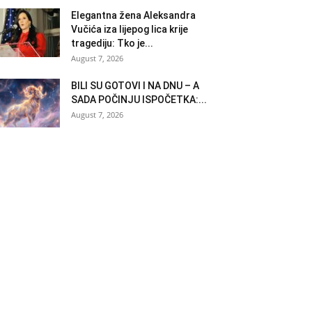
Elegantna žena Aleksandra
Vučića iza lijepog lica krije
tragediju: Tko je...
August 7, 2026
BILI SU GOTOVI I NA DNU – A
SADA POČINJU ISPOČETKA:...
August 7, 2026