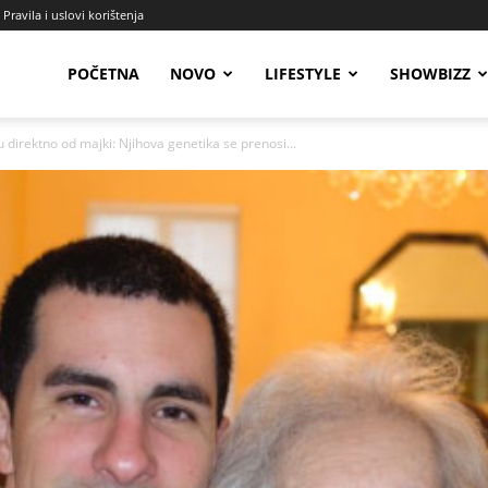
Pravila i uslovi korištenja
Radio
POČETNA
NOVO
LIFESTYLE
SHOWBIZZ
u direktno od majki: Njihova genetika se prenosi...
Talas