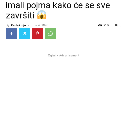
imali pojma kako će se sve
završiti
By
Redakcija
-
June 4, 2026
210
0
Oglasi - Advertisement