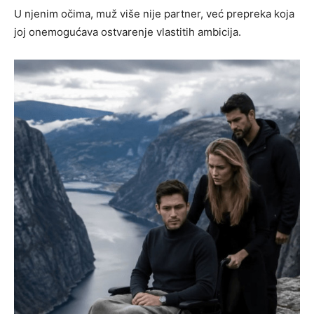
U njenim očima, muž više nije partner, već prepreka koja
joj onemogućava ostvarenje vlastitih ambicija.