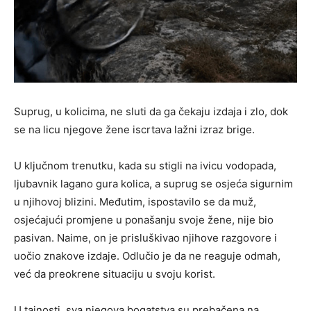
Suprug, u kolicima, ne sluti da ga čekaju izdaja i zlo, dok
se na licu njegove žene iscrtava lažni izraz brige.
U ključnom trenutku, kada su stigli na ivicu vodopada,
ljubavnik lagano gura kolica, a suprug se osjeća sigurnim
u njihovoj blizini. Međutim, ispostavilo se da muž,
osjećajući promjene u ponašanju svoje žene, nije bio
pasivan. Naime, on je prisluškivao njihove razgovore i
uočio znakove izdaje. Odlučio je da ne reaguje odmah,
već da preokrene situaciju u svoju korist.
U tajnosti, sva njegova bogatstva su prebačena na