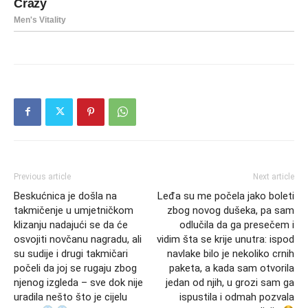
Previous article
Next article
Beskućnica je došla na
Leđa su me počela jako boleti
takmičenje u umjetničkom
zbog novog dušeka, pa sam
klizanju nadajući se da će
odlučila da ga presečem i
osvojiti novčanu nagradu, ali
vidim šta se krije unutra: ispod
su sudije i drugi takmičari
navlake bilo je nekoliko crnih
počeli da joj se rugaju zbog
paketa, a kada sam otvorila
njenog izgleda – sve dok nije
jedan od njih, u grozi sam ga
uradila nešto što je cijelu
ispustila i odmah pozvala