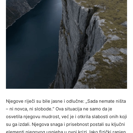
Njegove riječi su bile jasne i odlučne: „Sada nemate ništa
– ni novca, ni slobode.“ Ova situacija ne samo da je
osvetila njegovu mudrost, već je i otkrila slabosti onih koji
su ga izdali. Njegova snaga i prisebnost postali su ključni
elementi njegovog uspjeha u ovoj krizi. Iako fizički ranjen,