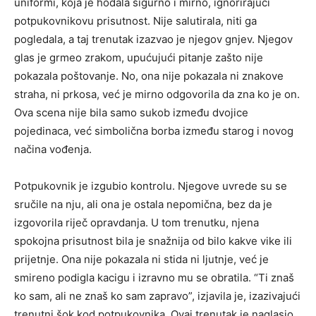
uniformi, koja je hodala sigurno i mirno, ignorirajući
potpukovnikovu prisutnost. Nije salutirala, niti ga
pogledala, a taj trenutak izazvao je njegov gnjev. Njegov
glas je grmeo zrakom, upućujući pitanje zašto nije
pokazala poštovanje. No, ona nije pokazala ni znakove
straha, ni prkosa, već je mirno odgovorila da zna ko je on.
Ova scena nije bila samo sukob između dvojice
pojedinaca, već simbolična borba između starog i novog
načina vođenja.
Potpukovnik je izgubio kontrolu. Njegove uvrede su se
sručile na nju, ali ona je ostala nepomična, bez da je
izgovorila riječ opravdanja. U tom trenutku, njena
spokojna prisutnost bila je snažnija od bilo kakve vike ili
prijetnje. Ona nije pokazala ni stida ni ljutnje, već je
smireno podigla kacigu i izravno mu se obratila. “Ti znaš
ko sam, ali ne znaš ko sam zapravo”, izjavila je, izazivajući
trenutni šok kod potpukovnika. Ovaj trenutak je naglasio