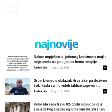
najnovije
Nakon uspješno izliječenog karcinoma majka
mi je umrla od posljedica hemoterapije ……
Redakcija
-
August 6, 2026
0
Srbin krenuo u obilazak Hrvatske, pa doživeo
šok: Kada su mu videli tablice, izgovorili...
Redakcija
-
August 6, 2026
0
Pokosila sam travu 82-godišnjoj udovici iz
susjedstva; sljedećeg jutra sudski izvršitelj