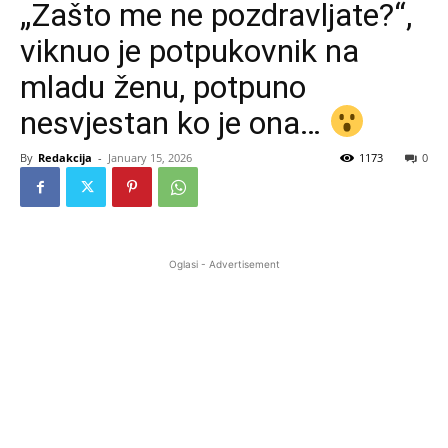
„Zašto me ne pozdravljate?“,
viknuo je potpukovnik na
mladu ženu, potpuno
nesvjestan ko je ona…
By
Redakcija
-
January 15, 2026
1173
0
Oglasi - Advertisement