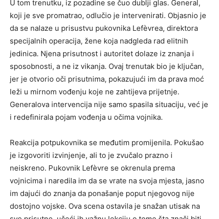
U tom trenutku, iz pozadine se čuo dublji glas. General,
koji je sve promatrao, odlučio je intervenirati. Objasnio je
da se nalaze u prisustvu pukovnika Lefèvrea, direktora
specijalnih operacija, žene koja nadgleda rad elitnih
jedinica. Njena prisutnost i autoritet dolaze iz znanja i
sposobnosti, a ne iz vikanja. Ovaj trenutak bio je ključan,
jer je otvorio oči prisutnima, pokazujući im da prava moć
leži u mirnom vođenju koje ne zahtijeva prijetnje.
Generalova intervencija nije samo spasila situaciju, već je
i redefinirala pojam vođenja u očima vojnika.
Reakcija potpukovnika se međutim promijenila. Pokušao
je izgovoriti izvinjenje, ali to je zvučalo prazno i
neiskreno. Pukovnik Lefèvre se okrenula prema
vojnicima i naredila im da se vrate na svoja mjesta, jasno
im dajući do znanja da ponašanje poput njegovog nije
dostojno vojske. Ova scena ostavila je snažan utisak na
sve prisutne, učeći ih važnu lekciju o tome šta znači biti