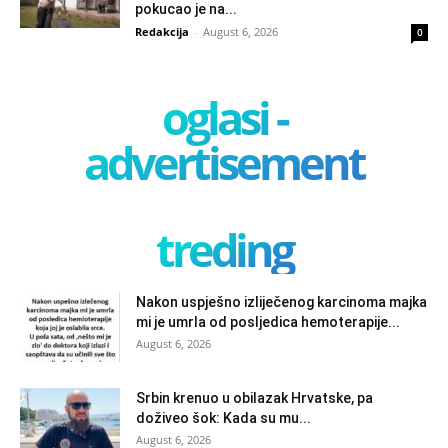
pokucao je na...
Redakcija
-
August 6, 2026
0
oglasi -
advertisement
treding
Nakon uspješno izliječenog karcinoma majka
mi je umrla od posljedica hemoterapije...
August 6, 2026
Srbin krenuo u obilazak Hrvatske, pa
doživeo šok: Kada su mu...
August 6, 2026