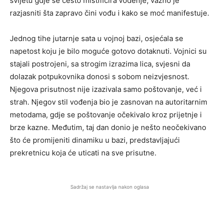
svijetu gdje se često mistificira vođenje, važno je
razjasniti šta zapravo čini vođu i kako se moć manifestuje.
Jednog tihe jutarnje sata u vojnoj bazi, osjećala se
napetost koju je bilo moguće gotovo dotaknuti. Vojnici su
stajali postrojeni, sa strogim izrazima lica, svjesni da
dolazak potpukovnika donosi s sobom neizvjesnost.
Njegova prisutnost nije izazivala samo poštovanje, već i
strah. Njegov stil vođenja bio je zasnovan na autoritarnim
metodama, gdje se poštovanje očekivalo kroz prijetnje i
brze kazne. Međutim, taj dan donio je nešto neočekivano
što će promijeniti dinamiku u bazi, predstavljajući
prekretnicu koja će uticati na sve prisutne.
Sadržaj se nastavlja nakon oglasa