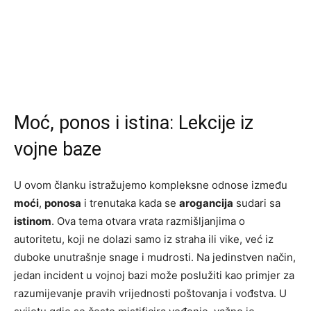
Moć, ponos i istina: Lekcije iz
vojne baze
U ovom članku istražujemo kompleksne odnose između
moći
,
ponosa
i trenutaka kada se
arogancija
sudari sa
istinom
. Ova tema otvara vrata razmišljanjima o
autoritetu, koji ne dolazi samo iz straha ili vike, već iz
duboke unutrašnje snage i mudrosti. Na jedinstven način,
jedan incident u vojnoj bazi može poslužiti kao primjer za
razumijevanje pravih vrijednosti poštovanja i vođstva. U