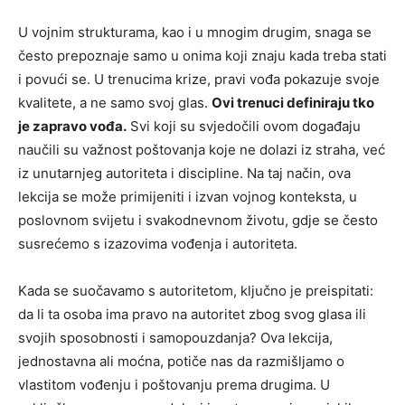
U vojnim strukturama, kao i u mnogim drugim, snaga se
često prepoznaje samo u onima koji znaju kada treba stati
i povući se. U trenucima krize, pravi vođa pokazuje svoje
kvalitete, a ne samo svoj glas.
Ovi trenuci definiraju tko
je zapravo vođa.
Svi koji su svjedočili ovom događaju
naučili su važnost poštovanja koje ne dolazi iz straha, već
iz unutarnjeg autoriteta i discipline. Na taj način, ova
lekcija se može primijeniti i izvan vojnog konteksta, u
poslovnom svijetu i svakodnevnom životu, gdje se često
susrećemo s izazovima vođenja i autoriteta.
Kada se suočavamo s autoritetom, ključno je preispitati:
da li ta osoba ima pravo na autoritet zbog svog glasa ili
svojih sposobnosti i samopouzdanja? Ova lekcija,
jednostavna ali moćna, potiče nas da razmišljamo o
vlastitom vođenju i poštovanju prema drugima. U