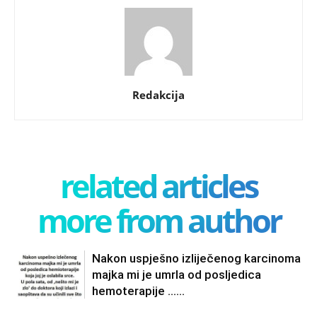
Redakcija
related articles
more from author
Nakon uspješno izliječenog karcinoma
majka mi je umrla od posljedica
hemoterapije ……