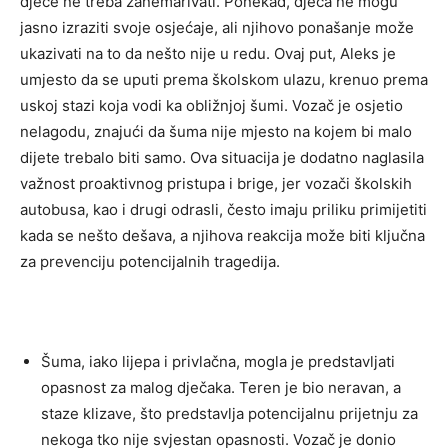
djece ne treba zanemarivati. Ponekad, djeca ne mogu
jasno izraziti svoje osjećaje, ali njihovo ponašanje može
ukazivati na to da nešto nije u redu.
Ovaj put, Aleks je
umjesto da se uputi prema školskom ulazu, krenuo prema
uskoj stazi koja vodi ka obližnjoj šumi. Vozač je osjetio
nelagodu, znajući da šuma nije mjesto na kojem bi malo
dijete trebalo biti samo.
Ova situacija je dodatno naglasila
važnost proaktivnog pristupa i brige, jer vozači školskih
autobusa, kao i drugi odrasli, često imaju priliku primijetiti
kada se nešto dešava, a njihova reakcija može biti ključna
za prevenciju potencijalnih tragedija.
Šuma, iako lijepa i privlačna, mogla je predstavljati
opasnost za malog dječaka. Teren je bio neravan, a
staze klizave, što predstavlja potencijalnu prijetnju za
nekoga tko nije svjestan opasnosti. Vozač je donio