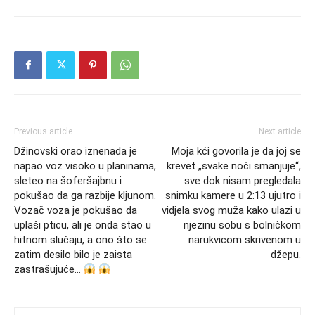
Previous article
Next article
Džinovski orao iznenada je
Moja kći govorila je da joj se
napao voz visoko u planinama,
krevet „svake noći smanjuje“,
sleteo na šoferšajbnu i
sve dok nisam pregledala
pokušao da ga razbije kljunom.
snimku kamere u 2:13 ujutro i
Vozač voza je pokušao da
vidjela svog muža kako ulazi u
uplaši pticu, ali je onda stao u
njezinu sobu s bolničkom
hitnom slučaju, a ono što se
narukvicom skrivenom u
zatim desilo bilo je zaista
džepu.
zastrašujuće…