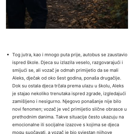
Tog jutra, kao i mnogo puta prije, autobus se zaustavio
ispred škole. Djeca su izlazila veselo, razgovarajući i
smijući se, ali vozač je odmah primijetio da se mali
Aleks, dječak od oko šest godina, ponaša drugačije.
Dok su ostala djeca trčala prema ulazu u školu, Aleks
je stajao nekoliko trenutaka ispred zgrade, izgledajući
zamišljeno i nesigurno. Njegovo ponašanje nije bilo
novi fenomen; vozač je već primijetio slične obrasce u
prethodnim danima.
Takve situacije često ukazuju na
emocionalne ili socijalne izazove s kojima se djeca
mogu suočavati, a vozač je bio svjestan njihove