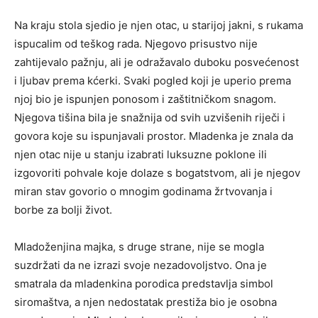
Na kraju stola sjedio je njen otac, u starijoj jakni, s rukama
ispucalim od teškog rada. Njegovo prisustvo nije
zahtijevalo pažnju, ali je odražavalo duboku posvećenost
i ljubav prema kćerki. Svaki pogled koji je uperio prema
njoj bio je ispunjen ponosom i zaštitničkom snagom.
Njegova tišina bila je snažnija od svih uzvišenih riječi i
govora koje su ispunjavali prostor. Mladenka je znala da
njen otac nije u stanju izabrati luksuzne poklone ili
izgovoriti pohvale koje dolaze s bogatstvom, ali je njegov
miran stav govorio o mnogim godinama žrtvovanja i
borbe za bolji život.
Mladoženjina majka, s druge strane, nije se mogla
suzdržati da ne izrazi svoje nezadovoljstvo. Ona je
smatrala da mladenkina porodica predstavlja simbol
siromaštva, a njen nedostatak prestiža bio je osobna