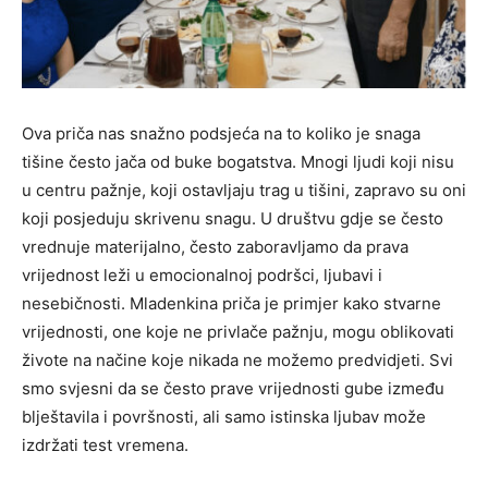
Ova priča nas snažno podsjeća na to koliko je snaga
tišine često jača od buke bogatstva. Mnogi ljudi koji nisu
u centru pažnje, koji ostavljaju trag u tišini, zapravo su oni
koji posjeduju skrivenu snagu. U društvu gdje se često
vrednuje materijalno, često zaboravljamo da prava
vrijednost leži u emocionalnoj podršci, ljubavi i
nesebičnosti. Mladenkina priča je primjer kako stvarne
vrijednosti, one koje ne privlače pažnju, mogu oblikovati
živote na načine koje nikada ne možemo predvidjeti. Svi
smo svjesni da se često prave vrijednosti gube između
blještavila i površnosti, ali samo istinska ljubav može
izdržati test vremena.