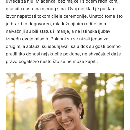
uvreda za nju. Mladenka, bez majke i s ocem radnikom,
nije bila dostojna njenog sina. Ovaj nesklad je postao
izvor napetosti tokom cijele ceremonije. Unatoč tome što
je brak bio dogovoren, mladoženjinim roditeljima
najvažniji su bili status i imanje, a ne istinska ljubav
između dvoje mladih. Pokloni su se nizali jedan za
drugim, a aplauzi su ispunjavali salu dok su gosti pomno
pratili tko donosi najskuplje poklone, ne shvaćajući da je
pravo bogatstvo nešto što se ne može kupiti.