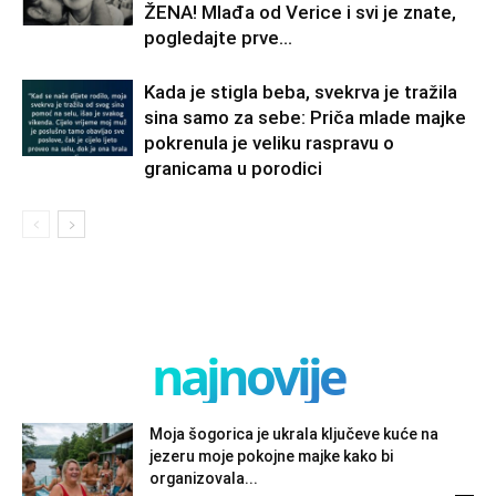
ŽENA! Mlađa od Verice i svi je znate,
pogledajte prve...
Kada je stigla beba, svekrva je tražila
sina samo za sebe: Priča mlade majke
pokrenula je veliku raspravu o
granicama u porodici
najnovije
Moja šogorica je ukrala ključeve kuće na
jezeru moje pokojne majke kako bi
organizovala...