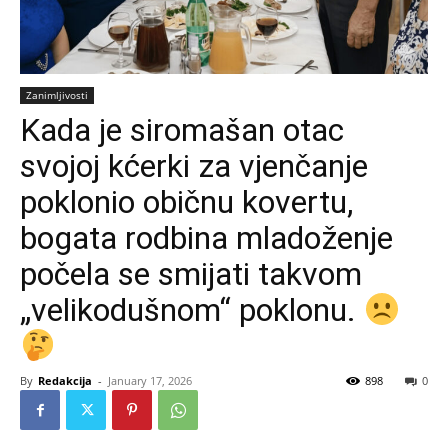
Zanimljivosti
Kada je siromašan otac
svojoj kćerki za vjenčanje
poklonio običnu kovertu,
bogata rodbina mladoženje
počela se smijati takvom
„velikodušnom“ poklonu.
By
Redakcija
-
January 17, 2026
898
0