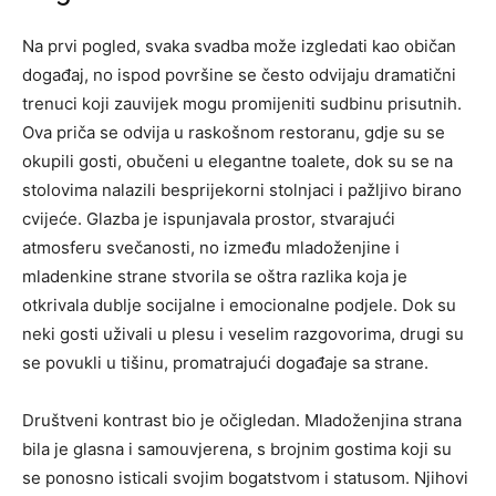
Na prvi pogled, svaka svadba može izgledati kao običan
događaj, no ispod površine se često odvijaju dramatični
trenuci koji zauvijek mogu promijeniti sudbinu prisutnih.
Ova priča se odvija u raskošnom restoranu, gdje su se
okupili gosti, obučeni u elegantne toalete, dok su se na
stolovima nalazili besprijekorni stolnjaci i pažljivo birano
cvijeće. Glazba je ispunjavala prostor, stvarajući
atmosferu svečanosti, no između mladoženjine i
mladenkine strane stvorila se oštra razlika koja je
otkrivala dublje socijalne i emocionalne podjele. Dok su
neki gosti uživali u plesu i veselim razgovorima, drugi su
se povukli u tišinu, promatrajući događaje sa strane.
Društveni kontrast bio je očigledan. Mladoženjina strana
bila je glasna i samouvjerena, s brojnim gostima koji su
se ponosno isticali svojim bogatstvom i statusom. Njihovi