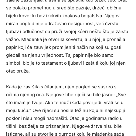
se polako prometnuo u središte pažnje, držeći običnu
bijelu kovertu bez ikakvih znakova bogatstva. Njegov
miran pogled nije odražavao nesigurnost, već čvrstu
ljubav i odlučnost da pruži svojoj kćeri nešto što je zaista
važno. Mladenka je otvorila kovertu, a u njoj je pronašla
papir koji će zauvijek promijeniti način na koji su gosti
gledali na njenu vrijednost. Taj papir nije bio samo
simbol; bio je to testament o ljubavi i zaštiti koju joj njen
otac pruža.
Kada je završila s čitanjem, njen pogled se susreo s
očima njenog oca. Njegove tihe riječi su bile jasne: „Sve
što imam je tvoje. Ako te muž ikada povrijedi, vrati se u
moju kuću.“ Ove riječi su nosile težinu koju ni najskuplji
pokloni nisu mogli nadmašiti. Otac je godinama radio u
tišini, bez želje za priznanjem. Njegove žrtve nisu bile
isticane, ali su stvorile sigurnost koju je mladenka sada