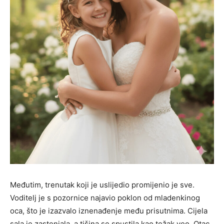
Međutim, trenutak koji je uslijedio promijenio je sve.
Voditelj je s pozornice najavio poklon od mladenkinog
oca, što je izazvalo iznenađenje među prisutnima. Cijela
sala je zastenjala, a tišina se spustila kao težak veo. Otac