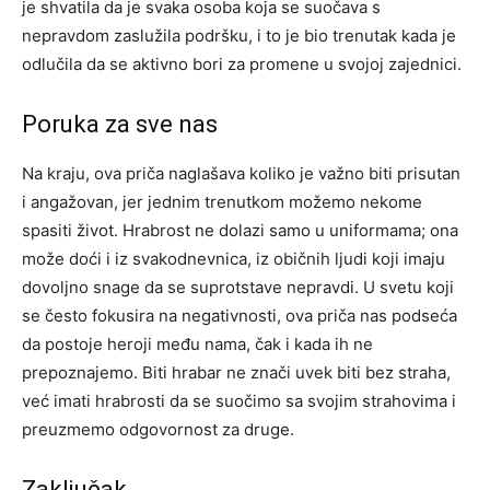
je shvatila da je svaka osoba koja se suočava s
nepravdom zaslužila podršku, i to je bio trenutak kada je
odlučila da se aktivno bori za promene u svojoj zajednici.
Poruka za sve nas
Na kraju, ova priča naglašava koliko je važno biti prisutan
i angažovan, jer jednim trenutkom možemo nekome
spasiti život. Hrabrost ne dolazi samo u uniformama; ona
može doći i iz svakodnevnica, iz običnih ljudi koji imaju
dovoljno snage da se suprotstave nepravdi.
U svetu koji
se često fokusira na negativnosti, ova priča nas podseća
da postoje heroji među nama, čak i kada ih ne
prepoznajemo. Biti hrabar ne znači uvek biti bez straha,
već imati hrabrosti da se suočimo sa svojim strahovima i
preuzmemo odgovornost za druge.
Zaključak