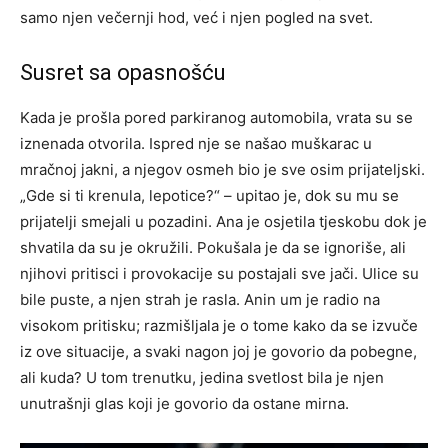
samo njen večernji hod, već i njen pogled na svet.
Susret sa opasnošću
Kada je prošla pored parkiranog automobila, vrata su se
iznenada otvorila. Ispred nje se našao muškarac u
mračnoj jakni, a njegov osmeh bio je sve osim prijateljski.
„Gde si ti krenula, lepotice?“ – upitao je, dok su mu se
prijatelji smejali u pozadini. Ana je osjetila tjeskobu dok je
shvatila da su je okružili. Pokušala je da se ignoriše, ali
njihovi pritisci i provokacije su postajali sve jači. Ulice su
bile puste, a njen strah je rasla. Anin um je radio na
visokom pritisku; razmišljala je o tome kako da se izvuče
iz ove situacije, a svaki nagon joj je govorio da pobegne,
ali kuda? U tom trenutku, jedina svetlost bila je njen
unutrašnji glas koji je govorio da ostane mirna.