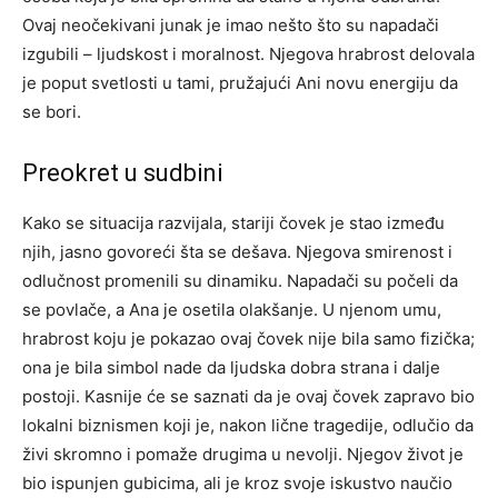
Ovaj neočekivani junak je imao nešto što su napadači
izgubili – ljudskost i moralnost.
Njegova hrabrost delovala
je poput svetlosti u tami, pružajući Ani novu energiju da
se bori.
Preokret u sudbini
Kako se situacija razvijala, stariji čovek je stao između
njih, jasno govoreći šta se dešava. Njegova smirenost i
odlučnost promenili su dinamiku. Napadači su počeli da
se povlače, a Ana je osetila olakšanje.
U njenom umu,
hrabrost koju je pokazao ovaj čovek nije bila samo fizička;
ona je bila simbol nade da ljudska dobra strana i dalje
postoji.
Kasnije će se saznati da je ovaj čovek zapravo bio
lokalni biznismen koji je, nakon lične tragedije, odlučio da
živi skromno i pomaže drugima u nevolji.
Njegov život je
bio ispunjen gubicima, ali je kroz svoje iskustvo naučio