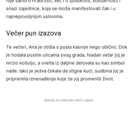
nije samo o hrabrosti, već i o ljudskosti, solidarnosti i
snazi zajednice, koja se može manifestovati čak i u
najnepovoljnijim uslovima.
Večer pun izazova
Te večeri, Ana je otišla s posla kasnije nego obično. Dok
je hodala pustim ulicama svog grada, hladan vetar joj je
mrzio košulju, a svetla iz daljine delovala su kao simbol
nade. Iako je jedva čekala da stigne kući, sudbina joj je
pripremila iznenađenje koje će joj promeniti život.
Sadržaj se nastavlja nakon oglasa