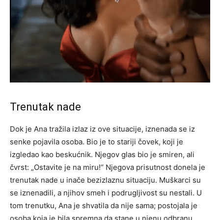
Trenutak nade
Dok je Ana tražila izlaz iz ove situacije, iznenada se iz
senke pojavila osoba. Bio je to stariji čovek, koji je
izgledao kao beskućnik. Njegov glas bio je smiren, ali
čvrst: „Ostavite je na miru!“ Njegova prisutnost donela je
trenutak nade u inače bezizlaznu situaciju.
Muškarci su
se iznenadili, a njihov smeh i podrugljivost su nestali. U
tom trenutku, Ana je shvatila da nije sama; postojala je
osoba koja je bila spremna da stane u njenu odbranu.