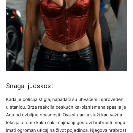
Snaga ljudskosti
Kada je policija stigla, napadači su uhvaćeni i sprovedeni
u stanicu. Brza reakcija beskućnika-biznismena spasila je
Anu od ozbiljne opasnosti. Ova situacija služi kao važna
lekcija o tome kako čak i najmanji gestovi hrabrosti mogu
imati ogroman uticaj na život pojedinca.
Njegova hrabrost