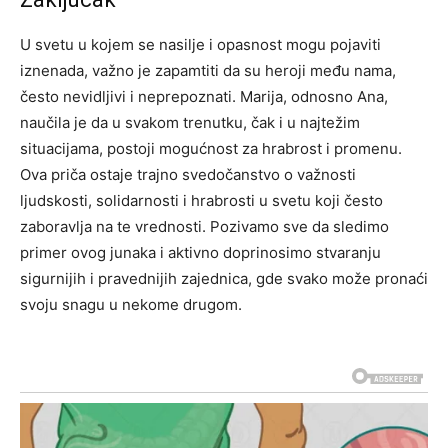
U svetu u kojem se nasilje i opasnost mogu pojaviti
iznenada, važno je zapamtiti da su heroji među nama,
često nevidljivi i neprepoznati. Marija, odnosno Ana,
naučila je da u svakom trenutku, čak i u najtežim
situacijama, postoji mogućnost za hrabrost i promenu.
Ova priča ostaje trajno svedočanstvo o važnosti
ljudskosti, solidarnosti i hrabrosti u svetu koji često
zaboravlja na te vrednosti. Pozivamo sve da sledimo
primer ovog junaka i aktivno doprinosimo stvaranju
sigurnijih i pravednijih zajednica, gde svako može pronaći
svoju snagu u nekome drugom.