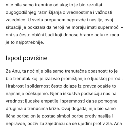
nije bila samo trenutna odluka; to je bio rezultat
dugogodišnjeg razmišljanja o vrednostima i važnosti
zajednice. U svetu prepunom nepravde i nasilja, ovoj
situaciji je pokazala da heroji ne moraju imati supermoći –
oni su često obični ljudi koji donose hrabre odluke kada
je to najpotrebnije.
Ispod površine
Za Anu, ta noć nije bila samo trenutačna opasnost; to je
bio trenutak koji je izazvao promišljanje o ljudskoj prirodi.
Hrabrost i solidarnost često dolaze iz pravca odakle to
najmanje očekujemo. Njena iskustva podsećaju nas na
vrednost ljudske empatije i spremnosti da se pomogne
drugima u trenucima krize.
Ovaj događaj nije bio samo
lična borba; on je postao simbol borbe protiv nasilja i
nepravde, poziv za zajednicu da se ujedini protiv zla.
Ana