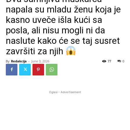
napala su mladu ženu koja je
kasno uveče išla kući sa
posla, ali nisu mogli ni da
naslute kako će se taj susret
završiti za njih
By
Redakcija
-
June 3, 2026
77
0
Oglasi - Advertisement