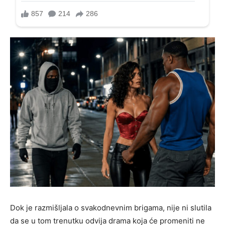
Dok je razmišljala o svakodnevnim brigama, nije ni slutila
da se u tom trenutku odvija drama koja će promeniti ne