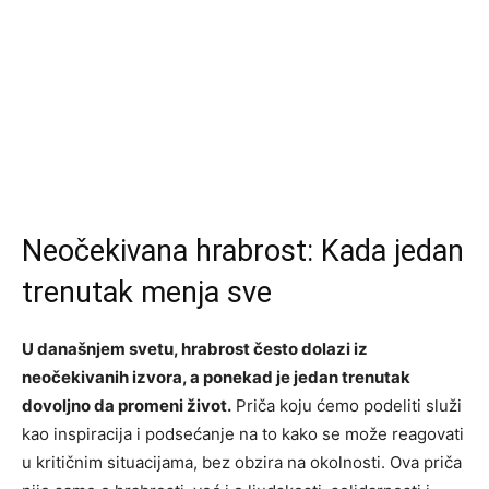
Neočekivana hrabrost: Kada jedan
trenutak menja sve
U današnjem svetu, hrabrost često dolazi iz
neočekivanih izvora, a ponekad je jedan trenutak
dovoljno da promeni život.
Priča koju ćemo podeliti služi
kao inspiracija i podsećanje na to kako se može reagovati
u kritičnim situacijama, bez obzira na okolnosti. Ova priča