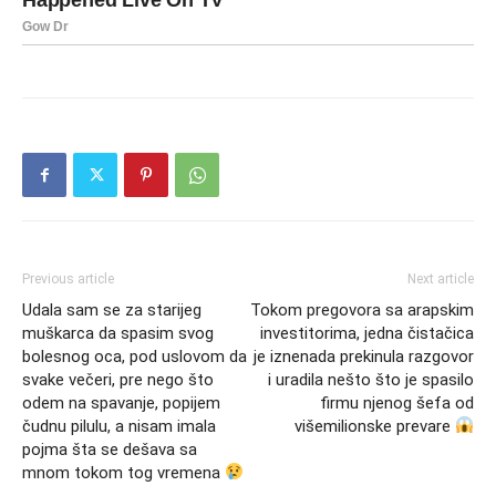
Previous article
Next article
Udala sam se za starijeg
Tokom pregovora sa arapskim
muškarca da spasim svog
investitorima, jedna čistačica
bolesnog oca, pod uslovom da
je iznenada prekinula razgovor
svake večeri, pre nego što
i uradila nešto što je spasilo
odem na spavanje, popijem
firmu njenog šefa od
čudnu pilulu, a nisam imala
višemilionske prevare
pojma šta se dešava sa
mnom tokom tog vremena