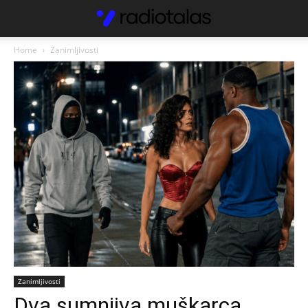
Home
Zanimljivosti
Zanimljivosti
Dva sumnjiva muškarca