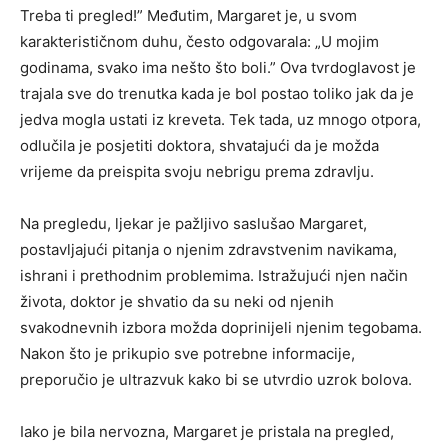
Treba ti pregled!” Međutim, Margaret je, u svom
karakterističnom duhu, često odgovarala: „U mojim
godinama, svako ima nešto što boli.” Ova tvrdoglavost je
trajala sve do trenutka kada je bol postao toliko jak da je
jedva mogla ustati iz kreveta. Tek tada, uz mnogo otpora,
odlučila je posjetiti doktora, shvatajući da je možda
vrijeme da preispita svoju nebrigu prema zdravlju.
Na pregledu, ljekar je pažljivo saslušao Margaret,
postavljajući pitanja o njenim zdravstvenim navikama,
ishrani i prethodnim problemima. Istražujući njen način
života, doktor je shvatio da su neki od njenih
svakodnevnih izbora možda doprinijeli njenim tegobama.
Nakon što je prikupio sve potrebne informacije,
preporučio je ultrazvuk kako bi se utvrdio uzrok bolova.
Iako je bila nervozna, Margaret je pristala na pregled,