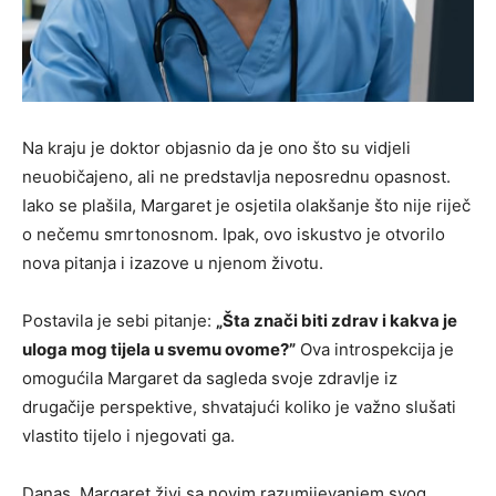
Na kraju je doktor objasnio da je ono što su vidjeli
neuobičajeno, ali ne predstavlja neposrednu opasnost.
Iako se plašila, Margaret je osjetila olakšanje što nije riječ
o nečemu smrtonosnom. Ipak, ovo iskustvo je otvorilo
nova pitanja i izazove u njenom životu.
Postavila je sebi pitanje:
„Šta znači biti zdrav i kakva je
uloga mog tijela u svemu ovome?”
Ova introspekcija je
omogućila Margaret da sagleda svoje zdravlje iz
drugačije perspektive, shvatajući koliko je važno slušati
vlastito tijelo i njegovati ga.
Danas, Margaret živi sa novim razumijevanjem svog