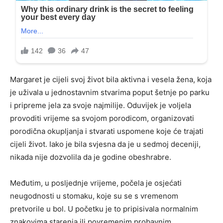
Margaret je cijeli svoj život bila aktivna i vesela žena, koja
je uživala u jednostavnim stvarima poput šetnje po parku
i pripreme jela za svoje najmilije. Oduvijek je voljela
provoditi vrijeme sa svojom porodicom, organizovati
porodična okupljanja i stvarati uspomene koje će trajati
cijeli život. Iako je bila svjesna da je u sedmoj deceniji,
nikada nije dozvolila da je godine obeshrabre.
Međutim, u posljednje vrijeme, počela je osjećati
neugodnosti u stomaku, koje su se s vremenom
pretvorile u bol. U početku je to pripisivala normalnim
znakovima starenja ili povremenim probavnim