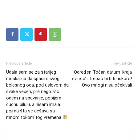
Previous article
Next article
Udala sam se za starijeg
Određen Točan datum ‘kraja
muškarca da spasim svog
svijeta’ i trebao bi biti uskoro!
bolesnog oca, pod uslovom da
Ovo mnogi nisu očekivali
svake večeri, pre nego što
odem na spavanje, popijem
čudnu pilulu, a nisam imala
pojma šta se dešava sa
mnom tokom tog vremena