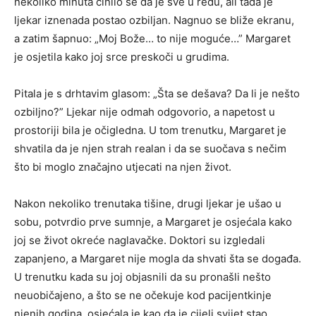
nekoliko minuta činilo se da je sve u redu, ali tada je
ljekar iznenada postao ozbiljan. Nagnuo se bliže ekranu,
a zatim šapnuo: „Moj Bože… to nije moguće…” Margaret
je osjetila kako joj srce preskoči u grudima.
Pitala je s drhtavim glasom: „Šta se dešava? Da li je nešto
ozbiljno?” Ljekar nije odmah odgovorio, a napetost u
prostoriji bila je očigledna. U tom trenutku, Margaret je
shvatila da je njen strah realan i da se suočava s nečim
što bi moglo značajno utjecati na njen život.
Nakon nekoliko trenutaka tišine, drugi ljekar je ušao u
sobu, potvrdio prve sumnje, a Margaret je osjećala kako
joj se život okreće naglavačke. Doktori su izgledali
zapanjeno, a Margaret nije mogla da shvati šta se događa.
U trenutku kada su joj objasnili da su pronašli nešto
neuobičajeno, a što se ne očekuje kod pacijentkinje
njenih godina, osjećala je kao da je cijeli svijet stao.