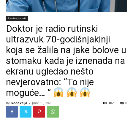
Zanimljivosti
Doktor je radio rutinski
ultrazvuk 70-godišnjakinji
koja se žalila na jake bolove u
stomaku kada je iznenada na
ekranu ugledao nešto
nevjerovatno: “To nije
moguće… ”
By
Redakcija
-
June 10, 2026
102
0